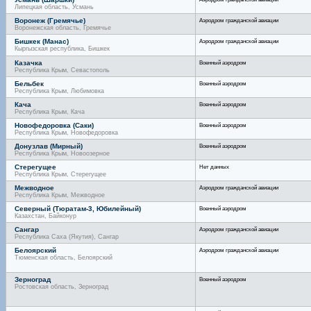
Липецкая область, Усмань
Воронеж (Гремячье)
Аэродром гражданской авиации
Воронежская область, Гремячье
Бишкек (Манас)
Аэродром гражданской авиации
Кыргызская республика, Бишкек
Казачка
Военный аэродром
Республика Крым, Севастополь
Бельбек
Военный аэродром
Республика Крым, Любимовка
Кача
Военный аэродром
Республика Крым, Кача
Новофедоровка (Саки)
Военный аэродром
Республика Крым, Новофедоровка
Донузлав (Мирный)
Военный аэродром
Республика Крым, Новоозерное
Стерегущее
Нет данных
Республика Крым, Стерегущее
Межводное
Аэродром гражданской авиации
Республика Крым, Межводное
Северный (Тюратам-3, Юбилейный)
Военный аэродром
Казахстан, Байконур
Сангар
Аэродром гражданской авиации
Республика Саха (Якутия), Сангар
Белоярский
Аэродром гражданской авиации
Тюменская область, Белоярский
Зерноград
Военный аэродром
Ростовская область, Зерноград