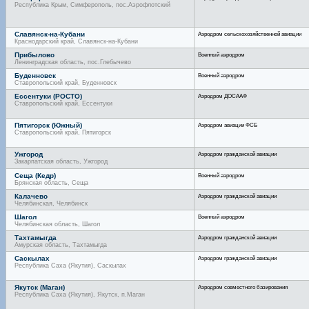
Республика Крым, Симферополь, пос.Аэрофлотский
Славянск-на-Кубани
Аэродром сельскохозяйственной авиации
Краснодарский край, Славянск-на-Кубани
Прибылово
Военный аэродром
Ленинградская область, пос.Глебычево
Буденновск
Военный аэродром
Ставропольский край, Буденновск
Ессентуки (РОСТО)
Аэродром ДОСААФ
Ставропольский край, Ессентуки
Пятигорск (Южный)
Аэродром авиации ФСБ
Ставропольский край, Пятигорск
Ужгород
Аэродром гражданской авиации
Закарпатская область, Ужгород
Сеща (Кедр)
Военный аэродром
Брянская область, Сеща
Калачево
Аэродром гражданской авиации
Челябинская, Челябинск
Шагол
Военный аэродром
Челябинская область, Шагол
Тахтамыгда
Аэродром гражданской авиации
Амурская область, Тахтамыгда
Саскылах
Аэродром гражданской авиации
Республика Саха (Якутия), Саскылах
Якутск (Маган)
Аэродром совместного базирования
Республика Саха (Якутия), Якутск, п.Маган