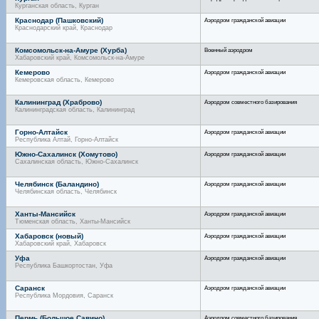
Курганская область, Курган
Краснодар (Пашковский)
Аэродром гражданской авиации
Краснодарский край, Краснодар
Комсомольск-на-Амуре (Хурба)
Военный аэродром
Хабаровский край, Комсомольск-на-Амуре
Кемерово
Аэродром гражданской авиации
Кемеровская область, Кемерово
Калининград (Храброво)
Аэродром совместного базирования
Калининградская область, Калининград
Горно-Алтайск
Аэродром гражданской авиации
Республика Алтай, Горно-Алтайск
Южно-Сахалинск (Хомутово)
Аэродром гражданской авиации
Сахалинская область, Южно-Сахалинск
Челябинск (Баландино)
Аэродром гражданской авиации
Челябинская область, Челябинск
Ханты-Мансийск
Аэродром гражданской авиации
Тюменская область, Ханты-Мансийск
Хабаровск (новый)
Аэродром гражданской авиации
Хабаровский край, Хабаровск
Уфа
Аэродром гражданской авиации
Республика Башкортостан, Уфа
Саранск
Аэродром гражданской авиации
Республика Мордовия, Саранск
Пермь (Большое Савино)
Аэродром совместного базирования