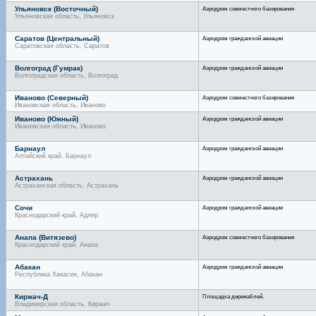
Ульяновск (Восточный)
Аэродром совместного базирования
Ульяновская область, Ульяновск
Саратов (Центральный)
Аэродром гражданской авиации
Саратовская область, Саратов
Волгоград (Гумрак)
Аэродром гражданской авиации
Волгоградская область, Волгоград
Иваново (Северный)
Аэродром совместного базирования
Ивановская область, Иваново
Иваново (Южный)
Аэродром гражданской авиации
Ивановская область, Иваново
Барнаул
Аэродром гражданской авиации
Алтайский край, Барнаул
Астрахань
Аэродром гражданской авиации
Астраханская область, Астрахань
Сочи
Аэродром гражданской авиации
Краснодарский край, Адлер
Анапа (Витязево)
Аэродром совместного базирования
Краснодарский край, Анапа
Абакан
Аэродром гражданской авиации
Республика Хакасия, Абакан
Киржач-Д
Площадка дирижаблей.
Владимирская область, Киржач