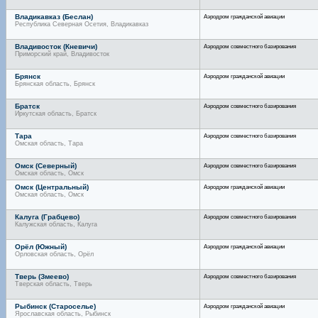
Владикавказ (Беслан)
Аэродром гражданской авиации
Республика Северная Осетия, Владикавказ
Владивосток (Кневичи)
Аэродром совместного базирования
Приморский край, Владивосток
Брянск
Аэродром гражданской авиации
Брянская область, Брянск
Братск
Аэродром совместного базирования
Иркутская область, Братск
Тара
Аэродром совместного базирования
Омская область, Тара
Омск (Северный)
Аэродром совместного базирования
Омская область, Омск
Омск (Центральный)
Аэродром гражданской авиации
Омская область, Омск
Калуга (Грабцево)
Аэродром совместного базирования
Калужская область, Калуга
Орёл (Южный)
Аэродром гражданской авиации
Орловская область, Орёл
Тверь (Змеево)
Аэродром совместного базирования
Тверская область, Тверь
Рыбинск (Староселье)
Аэродром гражданской авиации
Ярославская область, Рыбинск