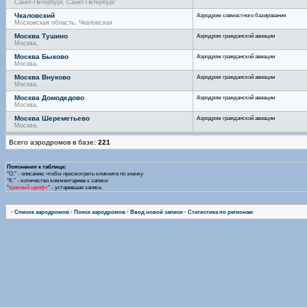
Санкт-Петербург, Санкт-Петербург
Чкаловский
Аэродром совместного базирования
Московская область, Чкаловская
Москва Тушино
Аэродром гражданской авиации
Москва,
Москва Быково
Аэродром гражданской авиации
Москва,
Москва Внуково
Аэродром гражданской авиации
Москва,
Москва Домодедово
Аэродром гражданской авиации
Москва,
Москва Шереметьево
Аэродром гражданской авиации
Москва,
Всего аэродромов в базе:
221
Пояснения к таблице:
"О." - описание; чтобы просмотреть кликните по значку
"К." - количество комментариев к записи
"
красный шрифт
" - устаревшая запись
·
Список аэродромов
·
Поиск аэродромов
·
Ввод новой записи
·
Статистика по регионам