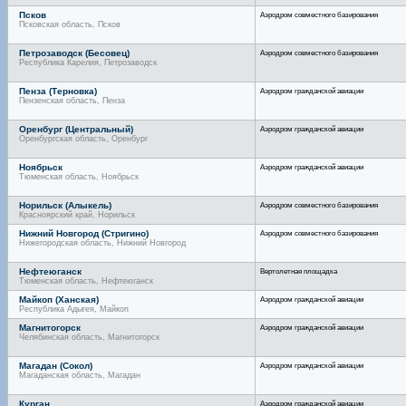
Псков
Аэродром совместного базирования
Псковская область, Псков
Петрозаводск (Бесовец)
Аэродром совместного базирования
Республика Карелия, Петрозаводск
Пенза (Терновка)
Аэродром гражданской авиации
Пензенская область, Пенза
Оренбург (Центральный)
Аэродром гражданской авиации
Оренбургская область, Оренбург
Ноябрьск
Аэродром гражданской авиации
Тюменская область, Ноябрьск
Норильск (Алыкель)
Аэродром совместного базирования
Красноярский край, Норильск
Нижний Новгород (Стригино)
Аэродром совместного базирования
Нижегородская область, Нижний Новгород
Нефтеюганск
Вертолетная площадка
Тюменская область, Нефтеюганск
Майкоп (Ханская)
Аэродром гражданской авиации
Республика Адыгея, Майкоп
Магнитогорск
Аэродром гражданской авиации
Челябинская область, Магнитогорск
Магадан (Сокол)
Аэродром гражданской авиации
Магаданская область, Магадан
Курган
Аэродром гражданской авиации