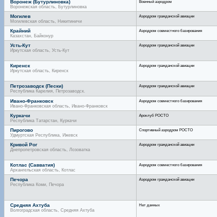
Воронеж (Бутурлиновка)
Военный аэродром
Воронежская область, Бутурлиновка
Могилев
Аэродром гражданской авиации
Могилевская область, Никитиничи
Крайний
Аэродром совместного базирования
Казахстан, Байконур
Усть-Кут
Аэродром гражданской авиации
Иркутская область, Усть-Кут
Киренск
Аэродром гражданской авиации
Иркутская область, Киренск
Петрозаводск (Пески)
Аэродром гражданской авиации
Республика Карелия, Петрозаводск.
Ивано-Франковск
Аэродром совместного базирования
Ивано-Франковская область, Ивано-Франковск
Куркачи
Ароклуб РОСТО
Республика Татарстан, Куркачи
Пирогово
Спортивный аэродром РОСТО
Удмуртская Республика, Ижевск
Кривой Рог
Аэродром гражданской авиации
Днепропетровская область, Лозоватка
Котлас (Савватия)
Аэродром совместного базирования
Архангельская область, Котлас
Печора
Аэродром гражданской авиации
Республика Коми, Печора
Средняя Ахтуба
Нет данных
Волгоградская область, Средняя Ахтуба