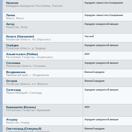
Нальчик
Аэродром совместного базирования
Кабардино-Балкарская Республика, Нальчик
Липки
Аэродром совместного базирования
Минск, Минск
Актау
Аэродром гражданской авиации
Казахстан, Актау
Калуга (Орешково)
Частный
Калужская область, пос.Воротынск
Серёдка
Аэродром гражданской авиации
Псковская область, д. Грядище
Альметьевск (Пойма)
АОН
Республика Татарстан, Альметьевск
Сосновка
Аэродром гражданской авиации
Пензенская область, Сосновка
Воздвиженка
Военный аэродром
Приморский край, с. Воздвиженка
Остров
Военный аэродром
Псковская область, н.п. Веретье
Салехард
Аэродром гражданской авиации
Ямало-Ненецкий, Салехард
Караишево (Казань)
АОН
Республика Татарстан, Караишево
Атырау
Аэродром гражданской авиации
Казахстан, Атырау
Светлоград (Северный)
Военный аэродром
Ставропольский край, Светлоград