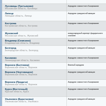
Луховицы (Третьяково)
Аэродром совместного базирования
Московская область, Луховицы
Липецк
Аэродром гражданской авиации
Липецкая область, Липецк
Кострома
Аэродром совместного базирования
Костромская область, Кострома
Жуковский
международный аэропорт федерального
значения
Московская область, Жуковский
Владимир (Семязино)
Аэродром совместного базирования
Владимирская область, Владимир
Белгород
Аэродром гражданской авиации
Белгородская область, Белгород
Касимово
Аэродром совместного базирования
Ленинградская область, Касимово
Воронеж (Балтимор)
Военный аэродром
Воронежская область, Воронеж
Воронеж (Чертовицкое)
Аэродром гражданской авиации
Воронежская область, Воронеж
Воронеж (Придача)
Аэродром совместного базирования
Воронежская область, Воронеж
Курск (Восточный)
Аэродром совместного базирования
Курская область, Курск
Ульяновск (Баратаевка)
Аэродром гражданской авиации
Ульяновская область, Ульяновск