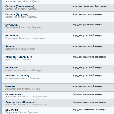
Архангельская область, Онега
Самара (Смышляевка)
Аэродром совместного базирования
Самарская область, Самара
Самара (Курумоч)
Аэродром гражданской авиации
Самарская область, Самара
Бугульма
Аэродром гражданской авиации
Республика Татарстан, Бугульма
Бегишево
Аэродром гражданской авиации
Республика Татарстан, Нижнекамск
Ачинск
Аэродром гражданской авиации
Красноярский край, Ачинск
Анадырь (Угольный)
Аэродром совместного базирования
Чукотский АО, Анадырь
Шенкурск
Аэродром гражданской авиации
Архангельская область, Шенкурск
Апатиты (Хибины)
Аэродром гражданской авиации
Мурманская область, Апатиты
Мезень
Аэродром гражданской авиации
Архангельская область, Мезень
Лешуконское
Аэродром гражданской авиации
Архангельская область, Лешуконское
Архангельск (Васьково)
Аэродром совместного базирования
Архангельская область, Архангельск
Ермолино
Аэродром государственной авиации
Калужская область, Ермолино