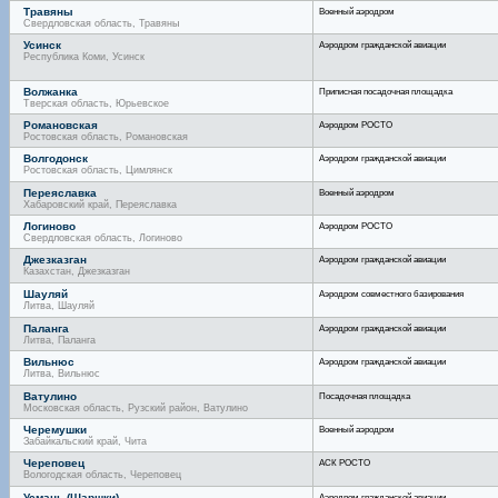
Травяны
Военный аэродром
Свердловская область, Травяны
Усинск
Аэродром гражданской авиации
Республика Коми, Усинск
Волжанка
Приписная посадочная площадка
Тверская область, Юрьевское
Романовская
Аэродром РОСТО
Ростовская область, Романовская
Волгодонск
Аэродром гражданской авиации
Ростовская область, Цимлянск
Переяславка
Военный аэродром
Хабаровский край, Переяславка
Логиново
Аэродром РОСТО
Свердловская область, Логиново
Джезказган
Аэродром гражданской авиации
Казахстан, Джезказган
Шауляй
Аэродром совместного базирования
Литва, Шауляй
Паланга
Аэродром гражданской авиации
Литва, Паланга
Вильнюс
Аэродром гражданской авиации
Литва, Вильнюс
Ватулино
Посадочная площадка
Московская область, Рузский район, Ватулино
Черемушки
Военный аэродром
Забайкальский край, Чита
Череповец
АСК РОСТО
Вологодская область, Череповец
Усмань (Шаршки)
Аэродром гражданской авиации