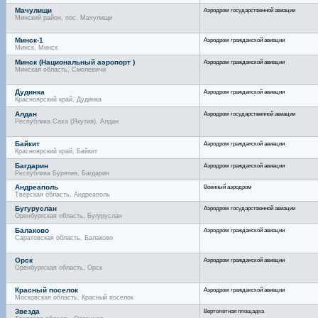
Мачулищи
Аэродром государственной авиации
Минский район, пос. Мачулищи
Минск-1
Аэродром гражданской авиации
Минск, Минск
Минск (Национальный аэропорт )
Аэродром гражданской авиации
Минская область, Смолевичи
Дудинка
Аэродром гражданской авиации
Красноярский край, Дудинка
Алдан
Аэродром государственной авиации
Республика Саха (Якутия), Алдан
Байкит
Аэродром гражданской авиации
Красноярский край, Байкит
Багдарин
Аэродром гражданской авиации
Республика Бурятия, Багдарин
Андреаполь
Военный аэродром
Тверская область, Андреаполь
Бугуруслан
Аэродром государственной авиации
Оренбургская область, Бугуруслан
Балаково
Аэродром гражданской авиации
Саратовская область, Балаково
Орск
Аэродром гражданской авиации
Оренбургская область, Орск
Красный поселок
Аэродром гражданской авиации
Московская область, Красный поселок
Звезда
Вертолетная площадка