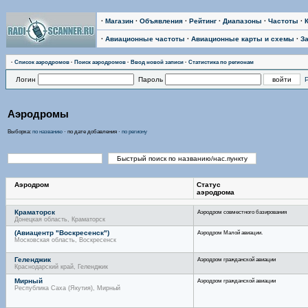
·
Магазин
·
Объявления
·
Рейтинг
·
Диапазоны
·
Частоты
·
·
Авиационные частоты
·
Авиационные карты и схемы
·
З
·
Список аэродромов
·
Поиск аэродромов
·
Ввод новой записи
·
Статистика по регионам
Логин
Пароль
Аэродромы
Выборка:
по названию
· по дате добавления ·
по региону
Аэродром
Статус
аэродрома
Краматорск
Аэродром совместного базирования
Донецкая область, Краматорск
(Авиацентр "Воскресенск")
Аэродром Малой авиации.
Московская область, Воскресенск
Геленджик
Аэродром гражданской авиации
Краснодарский край, Геленджик
Мирный
Аэродром гражданской авиации
Республика Саха (Якутия), Мирный