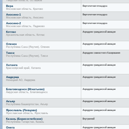
Тверская область, Осташков
Вера
Вертолетная площадка
Московская область, Кратово
Аносино-1
Вертолетная площадка
Московская область, Аносино
Аносино-2
Вертолетная площадка
Московская область, Падиково
Котлас
Аэродром гражданской авиации
Архангельская область, Котлас
Оленек
Аэродром гражданской авиации
Республика Саха (Якутия), Оленек
Тикси
Аэродром совместного базирования
Республика Саха (Якутия), Тикси
Хатанга
Аэродром гражданской авиации
Красноярский край, Хатанга
Амдерма
Аэродром гражданской авиации
Ненецкий АО, Амдерма
Благовещенск (Игнатьево)
Аэродром гражданской авиации
Амурская область, Благовещенск
Акъяр
Аэродром гражданской авиации
Республика Башкортостан, Акъяр
Ярославль (Левцово)
Аэродром гражданской авиации
Ярославская область, Ярославль
Казань (Борисоглебское)
Внутренний
Республика Татарстан, Казань
Онега
Аэродром гражданской авиации