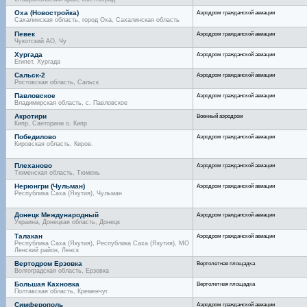
Оха (Новостройка)
Аэродром гражданской авиации
Сахалинская область, город Оха, Сахалинская область
Певек
Аэродром гражданской авиации
Чукотский АО, Чу
Хургада
Аэродром гражданской авиации
Египет, Хургада
Сальск-2
Аэродром гражданской авиации
Ростовская область, Сальск
Павловское
Аэродром гражданской авиации
Владимирская область, с. Павловское
Акротири
Военный аэродром
Кипр, Санторини о. Кипр
Победилово
Аэродром гражданской авиации
Кировская область, Киров.
Плеханово
Аэродром гражданской авиации
Тюменская область, Тюмень
Нерюнгри (Чульман)
Аэродром гражданской авиации
Республика Саха (Якутия), Чульман
Донецк Международный
Аэродром гражданской авиации
Украина, Донецкая область, Донецк
Талакан
Аэродром гражданской авиации
Республика Саха (Якутия), Республика Саха (Якутия), МО
Ленский район, Ленск
Вертодром Ерзовка
Вертолетная площадка
Волгоградская область, Ерзовка
Большая Кахновка
Вертолетная площадка
Полтавская область, Кременчуг
Симферополь
Аэродром гражданской авиации