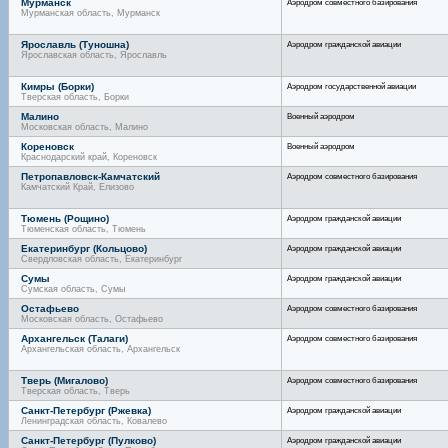
Мурманск
Аэродром совместного базирования
Мурманская область, Мурманск
Ярославль (Туношна)
Аэродром гражданской авиации
Ярославская область, Ярославль
Кимры (Борки)
Аэродром государственной авиации
Тверская область, Борки
Малино
Военный аэродром
Московская область, Малино
Кореновск
Военный аэродром
Краснодарский край, Кореновск
Петропавловск-Камчатский
Аэродром совместного базирования
Камчатский Край, Елизово
Тюмень (Рощино)
Аэродром гражданской авиации
Тюменская область, Тюмень
Екатеринбург (Кольцово)
Аэродром гражданской авиации
Свердловская область, Екатеринбург
Сумы
Аэродром гражданской авиации
Сумская область, Сумы
Остафьево
Аэродром совместного базирования
Московская область, Остафьево
Архангельск (Талаги)
Аэродром совместного базирования
Архангельская область, Архангельск
Тверь (Мигалово)
Аэродром совместного базирования
Тверская область, Тверь
Санкт-Петербург (Ржевка)
Аэродром гражданской авиации
Ленинградская область, Ковалево
Санкт-Петербург (Пулково)
Аэродром гражданской авиации