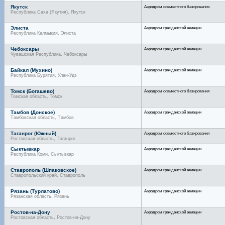
Якутск
Аэродром совместного базирования
Республика Саха (Якутия), Якутск
Элиста
Аэродром гражданской авиации
Республика Калмыкия, Элиста
Чебоксары
Аэродром гражданской авиации
Чувашская Республика, Чебоксары
Байкал (Мухино)
Аэродром гражданской авиации
Республика Бурятия, Улан-Удэ
Томск (Богашево)
Аэродром совместного базирования
Томская область, Томск
Тамбов (Донское)
Аэродром гражданской авиации
Тамбовская область, Тамбов
Таганрог (Южный)
Аэродром совместного базирования
Ростовская область, Таганрог
Сыктывкар
Аэродром гражданской авиации
Республика Коми, Сыктывкар
Ставрополь (Шпаковское)
Аэродром гражданской авиации
Ставропольский край, Ставрополь
Рязань (Турлатово)
Аэродром гражданской авиации
Рязанская область, Рязань
Ростов-на-Дону
Аэродром гражданской авиации
Ростовская область, Ростов-на-Дону