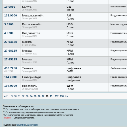
13 января 2023
Голос
10.0596
Калуга
CW
Фиксированная
25 января 2023
Morse
132.9000
Московская обл.
AM
Воздушная под
20 января 2023
Голос
3.3100
Псковская обл.
USB
Морская подви
18 января 2023
Голос
4.9780
Владивосток
USB
Номерная стан
17 января 2023
Голос
27.94125
Москва
NFM
Радиовещатель
6 ноября 2022
Голос
27.68125
Москва
NFM
Радиовещатель
27 ноября 2022
Голос
27.65125
Москва
NFM
Радиовещатель
20 ноября 2022
Голос
438.7250
Тюмень
цифровая
Любительская
431.1250
14 января 2023
DMR
114.2000
Екатеринбург
цифровая
Радионавигацио
10 января 2023
цифровой
107.9000
Ярославль
WFM
Радиовещатель
16 августа 2022
Голос
<<
1
...
9
.
10
.
11
.
12
.
13
.
14
.
15
.
16
.
17
.
18
.
19
...
897
.
898
.
>>
Пояснения к таблице частот:
"О." - описание к частоте; чтобы просмотреть описание, нажмите на значок
"П." - количество подтверждений приема сигнала на частоте
"К." - количество комментариев, сделанных посетителями к частоте
"
хх.хххх
" - устаревшая частота
Редакторы:
Stumbler
,
Ангстрем