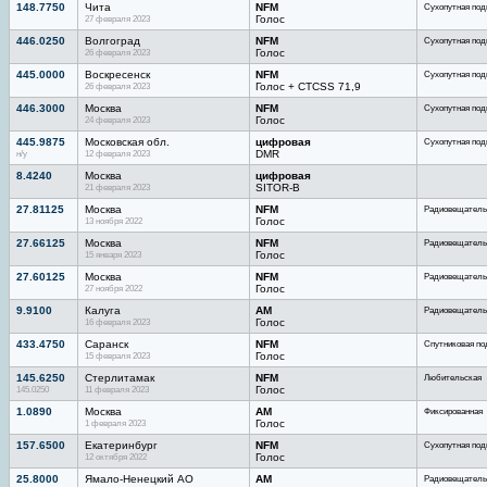
148.7750
Чита
NFM
Сухопутная под
27 февраля 2023
Голос
446.0250
Волгоград
NFM
Сухопутная под
26 февраля 2023
Голос
445.0000
Воскресенск
NFM
Сухопутная под
26 февраля 2023
Голос + CTCSS 71,9
446.3000
Москва
NFM
Сухопутная под
24 февраля 2023
Голос
445.9875
Московская обл.
цифровая
Сухопутная под
н/у
12 февраля 2023
DMR
8.4240
Москва
цифровая
21 февраля 2023
SITOR-B
27.81125
Москва
NFM
Радиовещатель
13 ноября 2022
Голос
27.66125
Москва
NFM
Радиовещатель
15 января 2023
Голос
27.60125
Москва
NFM
Радиовещатель
27 ноября 2022
Голос
9.9100
Калуга
AM
Радиовещатель
16 февраля 2023
Голос
433.4750
Саранск
NFM
Спутниковая по
15 февраля 2023
Голос
145.6250
Стерлитамак
NFM
Любительская
145.0250
11 февраля 2023
Голос
1.0890
Москва
AM
Фиксированная
1 февраля 2023
Голос
157.6500
Екатеринбург
NFM
Сухопутная под
12 октября 2022
Голос
25.8000
Ямало-Ненецкий АО
AM
Радиовещатель