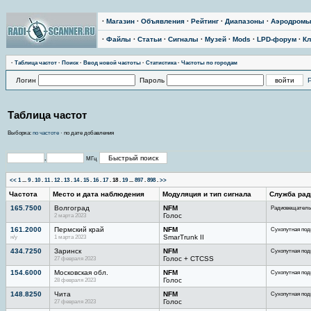
·
Магазин
·
Объявления
·
Рейтинг
·
Диапазоны
·
Аэродром
·
Файлы
·
Статьи
·
Сигналы
·
Музей
·
Mods
·
LPD-форум
·
Кл
·
Тaблицa чaстoт
·
Поиск
·
Ввод новой частоты
·
Статистика
·
Частоты по городам
Логин
Пароль
Таблица частот
Выборка:
по частоте
· по дате добавления
.
МГц
<<
1
...
9
.
10
.
11
.
12
.
13
.
14
.
15
.
16
.
17
.
18
.
19
...
897
.
898
.
>>
Частота
Место и дата наблюдения
Модуляция и тип сигнала
Служба рад
165.7500
Волгоград
NFM
Радиовещатель
2 марта 2023
Голос
161.2000
Пермский край
NFM
Сухопутная под
н/у
1 марта 2023
SmarTrunk II
434.7250
Заринск
NFM
Сухопутная под
27 февраля 2023
Голос + CTCSS
154.6000
Московская обл.
NFM
Сухопутная под
28 февраля 2023
Голос
148.8250
Чита
NFM
Сухопутная под
27 февраля 2023
Голос