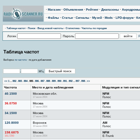
·
Магазин
·
Объявления
·
Рейтинг
·
Диапазоны
·
Аэродром
·
Файлы
·
Статьи
·
Сигналы
·
Музей
·
Mods
·
LPD-форум
·
Кл
·
Тaблицa чaстoт
·
Поиск
·
Ввод новой частоты
·
Статистика
·
Частоты по городам
Логин
Пароль
Таблица частот
Выборка:
по частоте
· по дате добавления
.
МГц
<<
1
...
882
.
883
.
884
.
885
.
886
.
887
.
888
.
889
.
890
.
891
.
892
...
897
.
898
.
>>
Частота
Место и дата наблюдения
Модуляция и тип сигна
40.1500
Московская обл.
NFM
17 июня 2004
Голос
36.0750
Москва
NFM
17 июня 2004
Голос
34.1500
Москва
NFM
17 июня 2004
Голос
120.8000
Воронеж
AM
10 июня 2004
Голос
158.6875
Москва
NFM
161.7250
12 июня 2004
E-Trunk