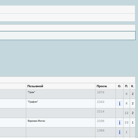
Позывной
Просм.
О.
П.
К.
"Гром"
1876
6
2
"Графин"
2343
8
2
2214
12
2
Воронеж-Метео
2336
23
1
1366
1