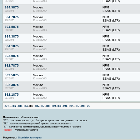
817.0625
12 июня 2004
ESAS (LTR)
864.9875
Москва
NFM
818.9875
12 июня 2004
ESAS (LTR)
864.7875
Москва
NFM
818.7875
12 июня 2004
ESAS (LTR)
864.5875
Москва
NFM
818.5875
12 июня 2004
ESAS (LTR)
864.3875
Москва
NFM
818.3875
12 июня 2004
ESAS (LTR)
864.1875
Москва
NFM
818.1875
12 июня 2004
ESAS (LTR)
862.9875
Москва
NFM
817.9875
12 июня 2004
ESAS (LTR)
862.7875
Москва
NFM
817.7875
12 июня 2004
ESAS (LTR)
862.5875
Москва
NFM
817.5875
12 июня 2004
ESAS (LTR)
862.3875
Москва
NFM
817.3875
12 июня 2004
ESAS (LTR)
862.1875
Москва
NFM
817.1875
12 июня 2004
ESAS (LTR)
<<
1
...
882
.
883
.
884
.
885
.
886
.
887
.
888
.
889
.
890
.
891
.
892
...
897
.
898
.
>>
Пояснения к таблице частот:
"О." - описание к частоте; чтобы просмотреть описание, нажмите на значок
"П." - количество подтверждений приема сигнала на частоте
"К." - количество комментариев, сделанных посетителями к частоте
"
хх.хххх
" - устаревшая частота
Редакторы:
Stumbler
,
Ангстрем