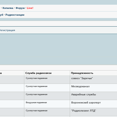
ы
·
Копилка
·
Форум
·
Live!
уб
·
Радиостанции
Регистрация
ла
Служба радиосвязи
Принадлежность
Сухопутная подвижная
совхоз "Заречье"
Сухопутная подвижная
Мосводоканал
Сухопутная подвижная
Аварийные службы
Воздушная подвижная
Воронежский аэропорт
Сухопутная подвижная
"Радиолизинг ЛТД"