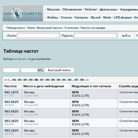
·
Магазин
·
Объявления
·
Рейтинг
·
Диапазоны
·
Аэродром
·
Файлы
·
Статьи
·
Сигналы
·
Музей
·
Mods
·
LPD-форум
·
Кл
·
Тaблицa чaстoт
·
Поиск
·
Ввод новой частоты
·
Статистика
·
Частоты по городам
Логин
Пароль
Таблица частот
Выборка:
по частоте
· по дате добавления
.
МГц
<<
1
...
882
.
883
.
884
.
885
.
886
.
887
.
888
.
889
.
890
.
891
.
892
...
897
.
898
.
>>
Частота
Место и дата наблюдения
Модуляция и тип сигнала
Служба рад
862.1875
Москва
NFM
Сухопутная под
817.1875
12 июня 2004
ESAS (LTR)
863.8625
Москва
NFM
Сухопутная под
818.8625
12 июня 2004
ESAS (LTR)
863.6625
Москва
NFM
Сухопутная под
818.5625
12 июня 2004
ESAS (LTR)
863.4625
Москва
NFM
Сухопутная под
818.4625
12 июня 2004
ESAS (LTR)
863.2625
Москва
NFM
Сухопутная под
818.2625
12 июня 2004
ESAS (LTR)