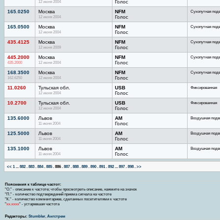
12 июня 2004
Голос
165.0250
Москва
NFM
Сухопутная под
12 июня 2004
Голос
165.0500
Москва
NFM
Сухопутная под
12 июня 2004
Голос
435.4125
Москва
NFM
Сухопутная под
12 июня 2009
Голос
445.2000
Москва
NFM
Сухопутная под
435.2000
12 июня 2004
Голос
168.3500
Москва
NFM
Сухопутная под
162.6250
12 июня 2004
Голос
11.0260
Тульская обл.
USB
Фиксированная
12 июня 2004
Голос
10.2700
Тульская обл.
USB
Фиксированная
12 июня 2004
Голос
135.6000
Львов
AM
Воздушная подв
11 июня 2004
Голос
125.5000
Львов
AM
Воздушная подв
11 июня 2004
Голос
135.1000
Львов
AM
Воздушная подв
11 июня 2004
Голос
<<
1
...
882
.
883
.
884
.
885
.
886
.
887
.
888
.
889
.
890
.
891
.
892
...
897
.
898
.
>>
Пояснения к таблице частот:
"О." - описание к частоте; чтобы просмотреть описание, нажмите на значок
"П." - количество подтверждений приема сигнала на частоте
"К." - количество комментариев, сделанных посетителями к частоте
"
хх.хххх
" - устаревшая частота
Редакторы:
Stumbler
,
Ангстрем