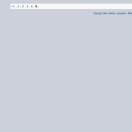
<<
.
1
.
2
.
3
.
4
.
5
.
Средства связи, рации. М