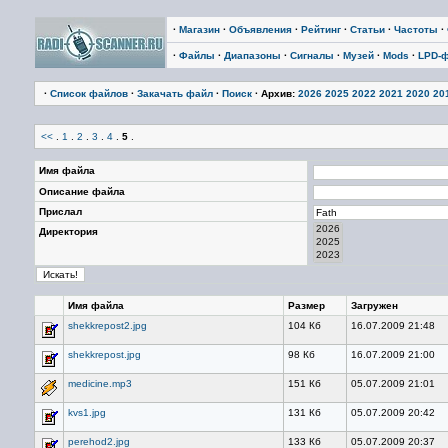
·
Магазин
·
Объявления
·
Рейтинг
·
Статьи
·
Частоты
·
·
Файлы
·
Диапазоны
·
Сигналы
·
Музей
·
Mods
·
LPD-
·
Список файлов
·
Закачать файл
·
Поиск
· Архив:
2026
2025
2022
2021
2020
20
<<
.
1
.
2
.
3
.
4
.
5
.
Имя файла
Описание файла
Прислал
Директория
Имя файла
Размер
Загружен
shekkrepost2.jpg
104 Кб
16.07.2009 21:48
shekkrepost.jpg
98 Кб
16.07.2009 21:00
medicine.mp3
151 Кб
05.07.2009 21:01
kvs1.jpg
131 Кб
05.07.2009 20:42
perehod2.jpg
133 Кб
05.07.2009 20:37