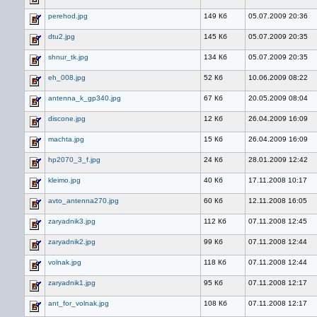
perehod.jpg
149 Кб
05.07.2009 20:36
dtu2.jpg
145 Кб
05.07.2009 20:35
shnur_tk.jpg
134 Кб
05.07.2009 20:35
eh_008.jpg
52 Кб
10.06.2009 08:22
antenna_k_gp340.jpg
67 Кб
20.05.2009 08:04
discone.jpg
12 Кб
26.04.2009 16:09
machta.jpg
15 Кб
26.04.2009 16:09
hp2070_3_f.jpg
24 Кб
28.01.2009 12:42
kleimo.jpg
40 Кб
17.11.2008 10:17
avto_antenna270.jpg
60 Кб
12.11.2008 16:05
zaryadnik3.jpg
112 Кб
07.11.2008 12:45
zaryadnik2.jpg
99 Кб
07.11.2008 12:44
volnak.jpg
118 Кб
07.11.2008 12:44
zaryadnik1.jpg
95 Кб
07.11.2008 12:17
ant_for_volnak.jpg
108 Кб
07.11.2008 12:17