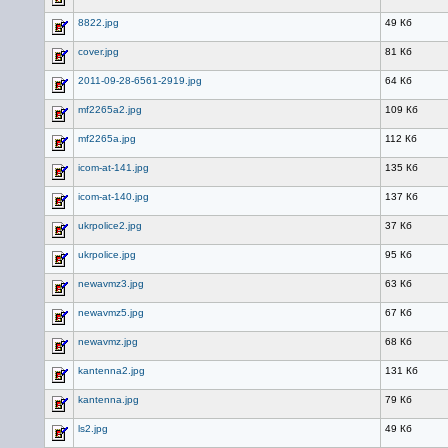
8822.jpg
49 Кб
cover.jpg
81 Кб
2011-09-28-6561-2919.jpg
64 Кб
mf2265a2.jpg
109 Кб
mf2265a.jpg
112 Кб
icom-at-141.jpg
135 Кб
icom-at-140.jpg
137 Кб
ukrpolice2.jpg
37 Кб
ukrpolice.jpg
95 Кб
newavmz3.jpg
63 Кб
newavmz5.jpg
67 Кб
newavmz.jpg
68 Кб
kantenna2.jpg
131 Кб
kantenna.jpg
79 Кб
ls2.jpg
49 Кб