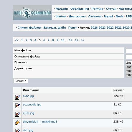
·
Магазин
·
Объявления
·
Рейтинг
·
Статьи
·
Частоты
·
Файлы
·
Диапазоны
·
Сигналы
·
Музей
·
Mods
·
LPD
·
Список файлов
·
Закачать файл
·
Поиск
· Архив:
2026
2023
2022
2021
2020
<<
.
1
.
2
.
3
.
4
.
5
.
6
.
7
.
8
.
9
.
10
...
11
.
12
.
>>
Имя файла
Описание файла
Прислал
Директория
Имя файла
Размер
hyt2.jpg
124 Кб
sozvezdie.jpg
31 Кб
r325.jpg
36 Кб
skryembleri_i_maskir.mp3
238 Кб
d95.jpg
66 Кб