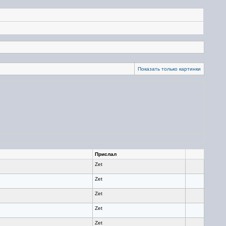
Показать только картинки
Прислал
Zet
Zet
Zet
Zet
Zet