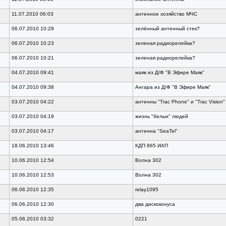
11.07.2010 06:03
антенное хозяйство МЧС
06.07.2010 10:29
зелённый антенный стек?
06.07.2010 10:23
зеленая радиорелейка?
06.07.2010 10:21
зеленая радиорелейка?
04.07.2010 09:41
маяк из Д/Ф "В Эфире Маяк"
04.07.2010 09:38
Ангара из Д/Ф "В Эфире Маяк"
03.07.2010 04:22
антенны "Trac Phone" и "Trac Vision"
03.07.2010 04:19
жизнь "белых" людей
03.07.2010 04:17
антенна "SeaTel"
18.06.2010 13:46
КДП 865 ИАП
10.06.2010 12:54
Волна 302
10.06.2010 12:53
Волна 302
06.06.2010 12:35
relay1095
06.06.2010 12:30
два дискоконуса
05.06.2010 03:32
0221