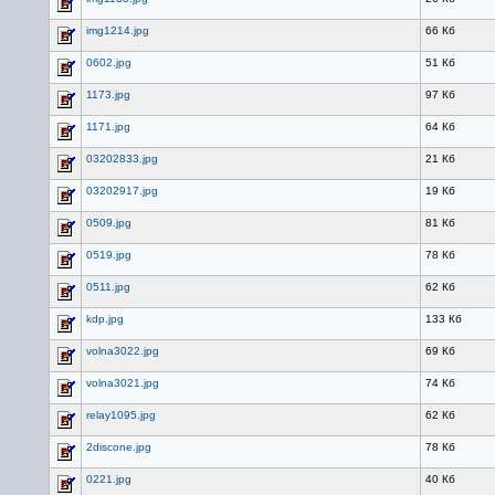
img1214.jpg
66 Кб
0602.jpg
51 Кб
1173.jpg
97 Кб
1171.jpg
64 Кб
03202833.jpg
21 Кб
03202917.jpg
19 Кб
0509.jpg
81 Кб
0519.jpg
78 Кб
0511.jpg
62 Кб
kdp.jpg
133 Кб
volna3022.jpg
69 Кб
volna3021.jpg
74 Кб
relay1095.jpg
62 Кб
2discone.jpg
78 Кб
0221.jpg
40 Кб