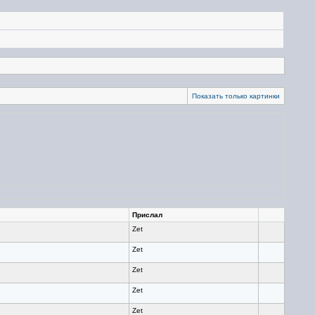
Показать только картинки
Прислал
Zet
Zet
Zet
Zet
Zet