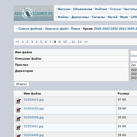
·
Магазин
·
Объявления
·
Рейтинг
·
Статьи
·
Частоты
·
Файлы
·
Диапазоны
·
Сигналы
·
Музей
·
Mods
·
LPD
·
Список файлов
·
Закачать файл
·
Поиск
· Архив:
2026
2023
2022
2021
2020
<<
.
1
.
2
.
3
.
4
.
5
.
6
.
7
.
8
.
9
.
10
...
11
.
12
.
>>
Имя файла
Описание файла
Прислал
Директория
Имя файла
Размер
02204414.jpg
37 Кб
02204254.jpg
29 Кб
02204559.jpg
33 Кб
02203411.jpg
31 Кб
02203408.jpg
29 Кб