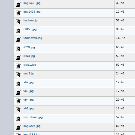
img1439.jpg
33 Кб
img1438.jpg
19 Кб
kuchma.jpg
53 Кб
r105d.jpg
38 Кб
tableovch.jpg
111 Кб
r828.jpg
65 Кб
r863.jpg
53 Кб
dclb1.jpg
69 Кб
snb1.jpg
24 Кб
vb2.jpg
19 Кб
vb3.jpg
17 Кб
vb4.jpg
20 Кб
vb1.jpg
18 Кб
motorboat.jpg
52 Кб
img1206.jpg
68 Кб
img1133.jpg
26 Кб