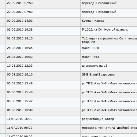
22.09.2010 07:53
переход "Пограничный"
22.09.2010 07:50
переход "Пограничный"
02.09.2010 14:03
Кучма и Кавказ
01.09.2010 19:38
Р-105Д из Х/Ф Ночной патруль
01.09.2010 19:10
Таблица из справочника Сети телев
вещания
26.08.2010 10:45
пульт Р-828
26.08.2010 10:43
пульт Р-863
10.08.2010 12:33
дискоконус на LB
05.08.2010 16:10
SNB-Statni Bezpecnost
05.08.2010 15:49
рс TESLA из Х/Ф «Матч состоится в
05.08.2010 15:46
рс TESLA из Х/Ф «Матч состоится в
05.08.2010 15:42
рс TESLA из Х/Ф «Матч состоится в
05.08.2010 15:38
рс TESLA из Х/Ф «Матч состоится в
11.07.2010 16:20
радиостанция "Катер"
11.07.2010 06:22
морская антенна типа "двойной стак
11.07.2010 06:06
опознание антенны