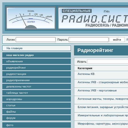
Логин
Пароль
На главную
Радиорейтинг
наш магазин радио
объявления
Искать
радиорейтинг
Категория
радиостанции
Антенны КВ
радиоприемники
Антенны УКВ - стационарные моби
диапазоны частот
Антенны УКВ - портативные
таблица частот
Антенные мачты, тюнеры, поворотк
аэродромы
статьи
Блоки питания, зарядные устройств
файлы
Измерительные и лабораторные п
форум
Микрофоны, гарнитуры, аксессуары
фото