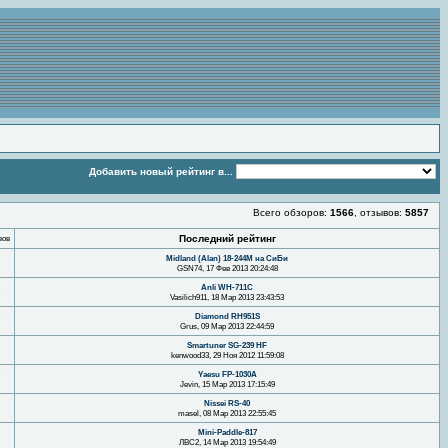
Добавить новый рейтинг в...
Всего обзоров:
1566
, отзывов:
5857
вов
Последний рейтинг
Midland (Alan) 18-244M на СиБи
GSN74, 17 Фев 2013 20:24:48
Anli WH-711C
Vasilich911, 18 Мар 2013 23:43:53
Diamond RH951S
Grus, 09 Мар 2013 22:44:59
Smartuner SG-239 HF
kenwood33, 29 Ноя 2012 11:59:08
Yaesu FP-1030А
Jevin, 15 Мар 2013 17:15:49
Nissei RS-40
masel, 08 Мар 2013 22:55:45
Mini-Paddle-817
ЛВС2, 14 Мар 2013 19:54:49