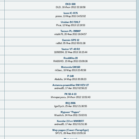
EKD-500
DLD, 16 Июл 2012 22:18:58
Icom IC-R75
piston, 13 Мар 2013 14:52:02
Uniden BC72XLT
Pirat, 12 Мар 2013 12:19:53
Tecsun PL-398MP
vitalik76, 20 Фев 2013 16:04:57
Garmin GPS 12
ra6fsf, 05 Янв 2012 00:01:38
Vector VT-43 R2
11092004, 22 Фев 2013 16:15:44
RockMite 20
RA3GHD, 15 Мар 2013 23:09:36
Motorola GM160
rk3asc, 16 Мар 2013 22:45:58
Р-148
Abdulla, 14 Мар 2013 20:39:23
Antenna preamlifier RM KEV-27
andreu85, 17 Авг 2012 02:56:22
РК 50-4-13
Интересуюсь, 24 Июл 2012 13:52:43
IBQ 2006
IgorDych, 25 Авг 2012 21:30:55
Журнал "Радио"
Wasilich, 24 Ноя 2011 15:02:01
Xcorder 2.0 от MM0BFF
andreu85, 17 Авг 2012 01:51:36
Мир радио (Санкт-Петербург)
SP171, 28 Фев 2013 23:55:16