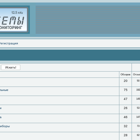
Регистрация
Обзоров
Отзы
20
50
льные
75
192
47
145
и
26
53
а
46
147
риборы
32
73
28
62