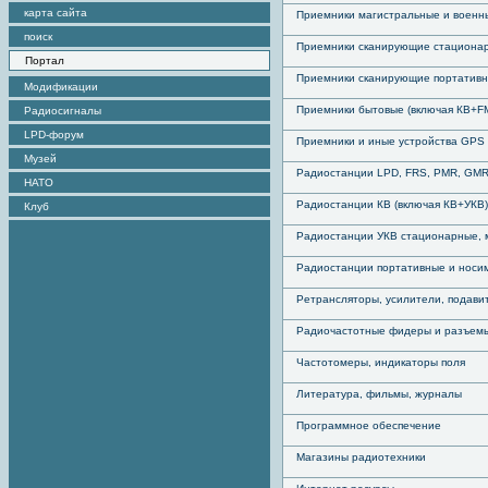
карта сайта
Приемники магистральные и военн
поиск
Приемники сканирующие стациона
Портал
Приемники сканирующие портатив
Модификации
Приемники бытовые (включая КВ+F
Радиосигналы
LPD-форум
Приемники и иные устройства GPS
Музей
Радиостанции LPD, FRS, PMR, GM
НАТО
Радиостанции КВ (включая КВ+УКВ)
Клуб
Радиостанции УКВ стационарные,
Радиостанции портативные и носи
Ретрансляторы, усилители, подави
Радиочастотные фидеры и разъем
Частотомеры, индикаторы поля
Литература, фильмы, журналы
Программное обеспечение
Магазины радиотехники