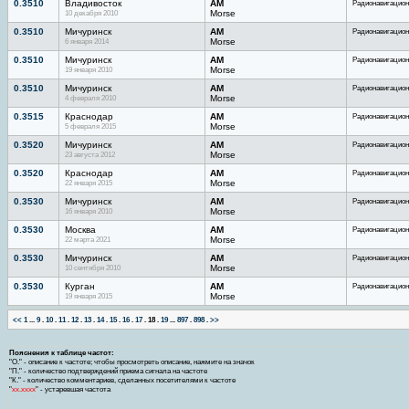
0.3510
Владивосток
AM
Радионавигацион
10 декабря 2010
Morse
0.3510
Мичуринск
AM
Радионавигацион
6 января 2014
Morse
0.3510
Мичуринск
AM
Радионавигацион
19 января 2010
Morse
0.3510
Мичуринск
AM
Радионавигацион
4 февраля 2010
Morse
0.3515
Краснодар
AM
Радионавигацион
5 февраля 2015
Morse
0.3520
Мичуринск
AM
Радионавигацион
23 августа 2012
Morse
0.3520
Краснодар
AM
Радионавигацион
22 января 2015
Morse
0.3530
Мичуринск
AM
Радионавигацион
16 января 2010
Morse
0.3530
Москва
AM
Радионавигацион
22 марта 2021
Morse
0.3530
Мичуринск
AM
Радионавигацион
10 сентября 2010
Morse
0.3530
Курган
AM
Радионавигацион
19 января 2015
Morse
<<
1
...
9
.
10
.
11
.
12
.
13
.
14
.
15
.
16
.
17
.
18
.
19
...
897
.
898
.
>>
Пояснения к таблице частот:
"О." - описание к частоте; чтобы просмотреть описание, нажмите на значок
"П." - количество подтверждений приема сигнала на частоте
"К." - количество комментариев, сделанных посетителями к частоте
"
хх.хххх
" - устаревшая частота