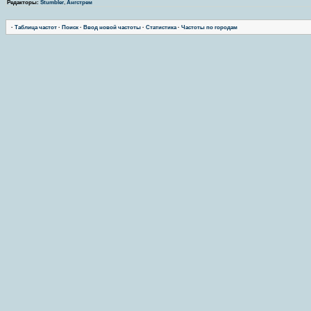
Редакторы:
Stumbler
,
Ангстрем
·
Таблица частот
·
Поиск
·
Ввод новой частоты
·
Статистика
·
Частоты по городам