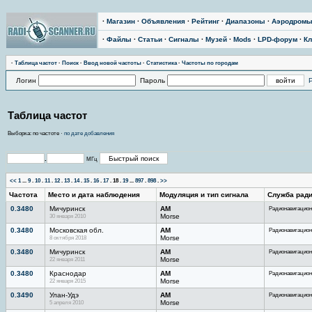
·
Магазин
·
Объявления
·
Рейтинг
·
Диапазоны
·
Аэродром
·
Файлы
·
Статьи
·
Сигналы
·
Музей
·
Mods
·
LPD-форум
·
Кл
·
Тaблицa чaстoт
·
Поиск
·
Ввод новой частоты
·
Статистика
·
Частоты по городам
Логин
Пароль
Таблица частот
Выборка: по частоте ·
по дате добавления
.
МГц
<<
1
...
9
.
10
.
11
.
12
.
13
.
14
.
15
.
16
.
17
.
18
.
19
...
897
.
898
.
>>
Частота
Место и дата наблюдения
Модуляция и тип сигнала
Служба рад
0.3480
Мичуринск
AM
Радионавигацион
30 января 2010
Morse
0.3480
Московская обл.
AM
Радионавигацион
8 октября 2018
Morse
0.3480
Мичуринск
AM
Радионавигацион
22 января 2011
Morse
0.3480
Краснодар
AM
Радионавигацион
22 января 2015
Morse
0.3490
Улан-Удэ
AM
Радионавигацион
5 апреля 2010
Morse