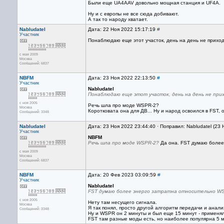
Были еще UA4AAV довольно мощная станция и UF4A.
Ну и с европы не все сюда добивают.
А так то народу хватает.
Nabludatel
Дата: 22 Ноя 2022 15:17:19
#
Участник
Понаблюдаю еще этот участок, день на день не приход
с мая 2009
Москва
Сообщений: 6837
NBFM
Дата: 23 Ноя 2022 22:13:50
#
Участник
Nabludatel
Понаблюдаю еще этот участок, день на день не при
с ноя 2005
Речь шла про моде WSPR-2?
Москва
Коротковата она для ДВ... Ну и народ освоился в FST,
Сообщений: 3348
Nabludatel
Дата: 23 Ноя 2022 23:44:40 · Поправил: Nabludatel (23
Участник
NBFM
Речь шла про моде WSPR-2?
Да она. FST думаю более 
с мая 2009
Москва
Сообщений: 6837
NBFM
Дата: 20 Фев 2023 03:09:59
#
Участник
Nabludatel
FST думаю более энерго затратна относительно WSP
с ноя 2005
Нету там несущего сигнала.
Москва
Я так понял, просто другой алгоритм передачи и анали
Сообщений: 3348
Ну и WSPR он 2 минуты и был еще 15 минут - применял
FST там разные моды есть, но наиболее популярна 5 м