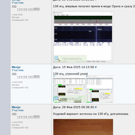
Участник
136 кгц, впервые получил прием в моде Opera и сразу 
с янв 2025
Москва
Сообщений: 453
Menjo
Дата: 15 Фев 2025 14:13:58
#
Участник
136 кгц, утренний улов)
с янв 2025
Москва
Сообщений: 453
Menjo
Дата: 28 Фев 2025 06:38:30
#
Участник
Ходовой вариант антенны на 136 кГц, для рюкзака.
с янв 2025
Москва
Сообщений: 453