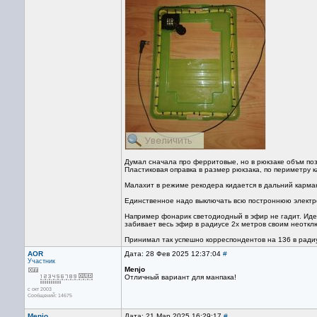
Думал сначала про ферритовые, но в рюкзаке объм п
Пластиковая оправка в размер рюкзака, по периметру ка
Малахит в режиме рекодера кидается в дальний карман
Единственное надо выключать всю построннюю электрон
Например фонарик светодиодный в эфир не гадит. Идеш
забивает весь эфир в радиусе 2х метров своим неоткл
Принимал так успешно корреспондентов на 136 в радиу
AOR
Дата: 28 Фев 2025 12:37:04
#
Участник
Menjo
Отличный вариант для манпака!
с окт 2003
Сообщений: 14675
Menjo
Дата: 21 Мар 2025 16:29:17
#