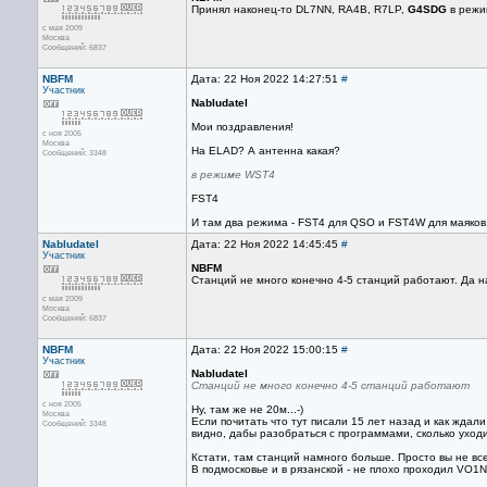
Принял наконец-то DL7NN, RA4B, R7LP,
G4SDG
в режи
с мая 2009
Москва
Сообщений: 6837
NBFM
Дата: 22 Ноя 2022 14:27:51
#
Участник
Nabludatel
Мои поздравления!
с ноя 2005
Москва
На ELAD? А антенна какая?
Сообщений: 3348
в режиме WST4
FST4
И там два режима - FST4 для QSO и FST4W для маяков
Nabludatel
Дата: 22 Ноя 2022 14:45:45
#
Участник
NBFM
Станций не много конечно 4-5 станций работают. Да н
с мая 2009
Москва
Сообщений: 6837
NBFM
Дата: 22 Ноя 2022 15:00:15
#
Участник
Nabludatel
Станций не много конечно 4-5 станций работают
с ноя 2005
Ну, там же не 20м...-)
Москва
Если почитать что тут писали 15 лет назад и как жда
Сообщений: 3348
видно, дабы разобраться с программами, сколько уходил
Кстати, там станций намного больше. Просто вы не вс
В подмосковье и в рязанской - не плохо проходил VO1N