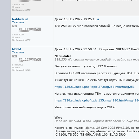
с мая 2009
Москва
Сообщений: 6837
Nabludatel
Дата: 15 Ноя 2022 19:25:15
#
Участник
138,250 кГц сигнал появился слабый, но видно как точ
с мая 2009
Москва
Сообщений: 6837
NBFM
Дата: 16 Ноя 2022 22:50:54 · Поправил: NBFM (17 Ноя 
Участник
Nabludatel
138,250 кГц сигнал появился слабый, но видно как т
с ноя 2005
Это уже не наши... у нас до 137.8 только.
Москва
Сообщений: 3348
В полосе DCF-39 частенько работает Турецкая TBA. В 
У нас тут не нашел, но есть вот тут картинки и обсужд
https://136.su/index.php/topic,27.msg253.html#msg253
Кстати, пока искал скрины ТБА - заметил старинную те
https://136.su/index.php/topic,135.msg4380.html#msg438
Что-то похожее наблюдали еще в 2012г.
Ware
Надо же, не знал. И как, хорошо передает? А еще к
Конечно, понимаю -
Дата: 14 Сен 2004 09:42:40
, но т
Правда выход на передачу обычно отдельный, 1 мВт - 
IC-7100, TS-590, TS-990, ANAN-100, ELAD-DUO.