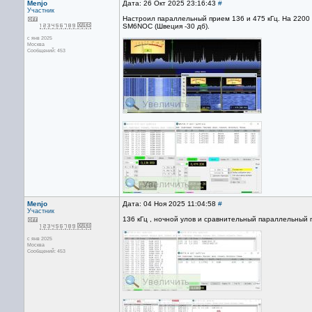
Menjo
Дата: 26 Окт 2025 23:16:43
#
Участник
Настроил параллельный прием 136 и 475 кГц. На 2200 
SM6NOC (Швеция -30 дб).
с янв 2025
Москва
Сообщений: 453
Menjo
Дата: 04 Ноя 2025 11:04:58
#
Участник
136 кГц , ночной улов и сравнительный параллельный п
с янв 2025
Москва
Сообщений: 453