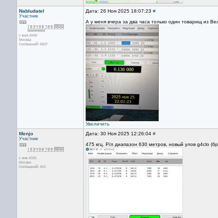
Nabludatel
Дата: 26 Ноя 2025 18:07:23
#
Участник
А у меня вчера за два часа только один товарищ из В
с мая 2009
Москва
Сообщений: 6837
Увеличить
Menjo
Дата: 30 Ноя 2025 12:26:04
#
Участник
475 кгц. Р/л диапазон 630 метров, новый улов g4clo (б
с янв 2025
Москва
Сообщений: 453