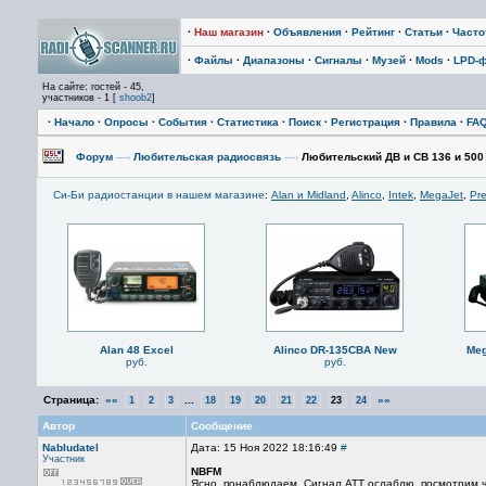
·
Наш магазин
·
Объявления
·
Рейтинг
·
Статьи
·
Част
·
Файлы
·
Диапазоны
·
Сигналы
·
Музей
·
Mods
·
LPD-
На сайте: гостей - 45,
участников - 1 [
shoob2
]
·
Начало
·
Опросы
·
События
·
Статистика
·
Поиск
·
Регистрация
·
Правила
·
FA
Форум
—›
Любительская радиосвязь
—›
Любительский ДВ и СВ 136 и 500
Си-Би радиостанции в нашем магазине
:
Alan и Midland
,
Alinco
,
Intek
,
MegaJet
,
Pre
Alan 48 Excel
Alinco DR-135CBA New
Meg
руб.
руб.
Страница:
««
...
»»
1
2
3
18
19
20
21
22
23
24
Автор
Сообщение
Nabludatel
Дата: 15 Ноя 2022 18:16:49
#
Участник
NBFM
Ясно, понаблюдаем. Сигнал АТТ ослаблю, посмотрим ч