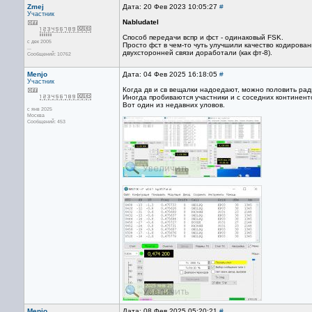
Zmej
Дата: 20 Фев 2023 10:05:27
#
Участник
Nabludatel
Способ передачи вспр и фст - одинаковый FSK.
с дек 2005
Просто фст в чем-то чуть улучшили качество кодирова
...
двухсторонней связи доработали (как фт-8).
Сообщений: 10762
Menjo
Дата: 04 Фев 2025 16:18:05
#
Участник
Когда дв и св вещалки надоедают, можно половить ради
Иногда пробиваются участники и с соседних континент
Вот один из недавних уловов.
с янв 2025
Москва
Сообщений: 453
Menjo
Дата: 08 Фев 2025 05:20:21
#