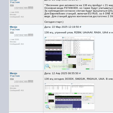
Участник
""Весенние дни активности на 136 кгц пройдут с 21 ма
Основная мода FST4W-900, но также будут учитыватьс
За наблюдения согласно спотам будут высылаться QSL
с янв 2025
Для Европейских станций, включая EU RUS, за 4 ONE 
Москва
виде. Для станций других континентов достаточно 2 S
Сообщений: 453
Сегодня старт.)
Menjo
Дата: 22 Мар 2025 12:19:50
#
Участник
136 кгц, утренний улов, R2BM, UA4AAV, RA6A, UIA4 и 
с янв 2025
Москва
Сообщений: 453
Menjo
Дата: 12 Апр 2025 08:55:50
#
Участник
136 кгц сегодня, DC0DX, SM2DJK, RN3AUX, UI4A. В опе
с янв 2025
Москва
Сообщений: 453