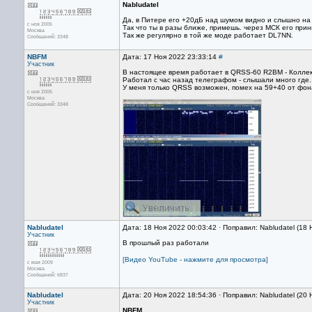
Nabludatel
Да, в Питере его +20дБ над шумом видно и слышно на с
с ноя 2005
Так что ты в разы ближе, примешь. через МСК его прин
Москва
Так же регулярно в той же моде работает DL7NN.
Сообщений: 3348
NBFM
Дата: 17 Ноя 2022 23:33:14
#
Участник
В настоящее время работает в QRSS-60 R2BM - Коллек
Работал с час назад телеграфом - слышали много где.
У меня только QRSS возможен, помех на 59+40 от фона
с ноя 2005
Москва
Сообщений: 3348
Nabludatel
Дата: 18 Ноя 2022 00:03:42 · Поправил: Nabludatel (18
Участник
В прошлый раз работали
[Видео YouTube - нажмите для просмотра]
с мая 2009
Москва
Сообщений: 6837
Nabludatel
Дата: 20 Ноя 2022 18:54:36 · Поправил: Nabludatel (20
Участник
NBFM