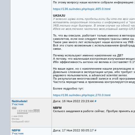
По этому вопросу наши коллеги собрали информацию 
https://136.su/index.php/topic,465.0.html
UA3AJU
У всякого шума есть пробелы,если бы кто-то мог н
вставлять скоростные посылки с информацией в "пр
УКВ,только еще быстрее. В этом случае на одной 
Идея не моя,точнее частично моя,главный автор-U
То, что вы описали, работает только именно в метеор
самолетов, если они следуют поперек трассы связи на
Такое уже много лет используют наши коллеги на УКВ - 
Всё это стало возможным с использованием флайтрада
связи.
Почему используют именно накопление на ДВ?
А потому, что маленькая изотропная излучаемая мощно
Ибо эффективность антенн не велика и составляет 0.1
Но ваши идеи, но с накоплением нашли реализацию в н
Довольно сложная в эксплуатации штука, ибо требует 
рядового пользователя, а advanced scientist senior.
По результатам многочасовой записи в этой программ
Частота передатчика и приемника контролируется мод
Более подробно тут:
https://136.su/index.php/topic,270.0.html
Nabludatel
Дата: 16 Ноя 2022 23:23:44
#
Участник
NBFM
Сельхоз академия в работе сейчас. Пробую принять в
с мая 2009
Москва
Сообщений: 6837
NBFM
Дата: 17 Ноя 2022 00:05:17
#
Участник