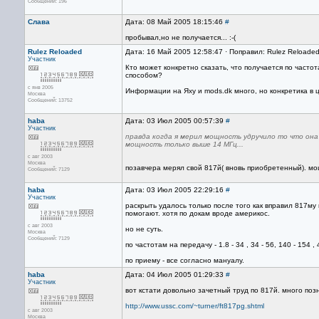
Сообщений: 196
Слава
Дата: 08 Май 2005 18:15:46
#
пробывал,но не получается... :-(
Rulez Reloaded
Дата: 16 Май 2005 12:58:47 · Поправил: Rulez Reloade
Участник
Кто может конкретно сказать, что получается по часто
способом?
с янв 2005
Информации на Яху и mods.dk много, но конкретика в ц
Москва
Сообщений: 13752
haba
Дата: 03 Июл 2005 00:57:39
#
Участник
правда когда я мерил мощность удручило то что она 
мощность только выше 14 МГц...
с авг 2003
Москва
позавчера мерял свой 817й( вновь приобретенный). мощ
Сообщений: 7129
haba
Дата: 03 Июл 2005 22:29:16
#
Участник
раскрыть удалось только после того как вправил 817му 
помогают. хотя по докам вроде америкос.
с авг 2003
но не суть.
Москва
Сообщений: 7129
по частотам на передачу - 1.8 - 34 , 34 - 56, 140 - 154 ,
по приему - все согласно мануалу.
haba
Дата: 04 Июл 2005 01:29:33
#
Участник
вот кстати довольно зачетный труд по 817й. много поз
http://www.ussc.com/~turner/ft817pg.shtml
с авг 2003
Москва