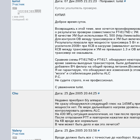
turist
Дата: 07 Дек 2005 21:21:23 · Поправил: turist
#
Участник
Куплю усилитель проверю.
КУПИЛ
с фев 2005
Сообщений: 40
Доброе время суток.
Возвращаясь к этой теме, мне хочется проинформиров
о результатах проверки совместимости FT-817ND с УМ.
В качестве УМ был использован KL 500 (http://www.radiopro
Для контроля ОВ между трансивером и УМ был включ
Результаты показали при мощности трансивера 5 Вт 
усилителя 200Вт при КСВ в нагрузке (эквивалент антен
КСВ между трансивером и УМ не превышал 1.3 и ОВ в
трансивер не оказывала.
Сравнив схемы FT-817ND и FT-817, обнаружил некотор
кроме замены выходных транзисторов, были добавлены
добавлен ВЧ фильтр на общий провод питания.(Возмож
Я не гарантирую, что обнаружил все изменения (к это
“мозги” и стабилизации работы ALC
P.C.
Не судите строго, я не профессионал.
С уважением turist.
Chu
Дата: 25 Дек 2005 20:44:25
#
Недавно приобрел б/у аппарат.
Не сразу обнаружился следующий глюк: на 145МГц при
мощности нет. По мере дальнейшего нагрева уровень 
контролировать уровень ALC.
На 430 МГц ситуация аналогичная, но там после прог
После отпускания PTT и повторном нажатии все повтор
На КВ вроде все нормально
В чем может быть дело и как это лечится?
Valery
Дата: 25 Дек 2005 20:53:58
#
Участник
Вроде должно быть все с точностью до наоборот. Ког