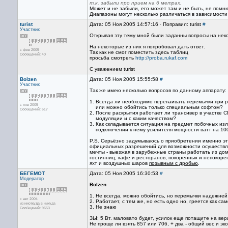
т.к. забыли про прием на 6 метрах.
Может и не забыли, его может там и не быть, не помн
Диапазоны могут несколько различаться в зависимости 
turist
Дата: 05 Ноя 2005 14:57:16 · Поправил: turist
#
Участник
Открывая эту тему мной были заданны вопросы на неко
На некоторые из них я попробовал дать ответ.
с фев 2005
Так как не смог поместить здесь таблиц
Сообщений: 40
просьба смотреть
http://proba.rukaf.com
С уважением turist
Bolzen
Дата: 05 Ноя 2005 15:55:58
#
Участник
Так же имею несколько вопросов по данному аппарату:
1. Всегда ли необходимо перепаивать перемычки при 
с янв 2005
или можно обойтись только специальным софтом?
Сообщений: 617
2. После раскрытия работает ли трансивер в участке 
модуляции и с каким качеством?
3. Как складывается ситуация на предмет побочных из
подключении к нему усилителя мощности ватт на 10
P.S. Серьёзно задумываюсь о приобретении именно эт
официальных разрешений для возможности осуществл
мечты - выезжая в зарубежные страны работать из дом
гостинниц, кафе и ресторанов, покорённых и непокорё
яхт и воздушных шаров
позывным с дробью
.
БЕГЕМОТ
Дата: 05 Ноя 2005 16:30:53
#
Модератор
Bolzen
1. Не всегда, можно обойтись, но перемычки надежней
с авг 2004
2. Работает, с тем же, но есть одно но, греется как с
из ниоткуда в никуда
3. Не знаю
Сообщений: 9653
ЗЫ: 5 Вт. маловато будет, усилок еще потащите на вер
Не проще ли взять 857 или 706, + два - общий вес и эк