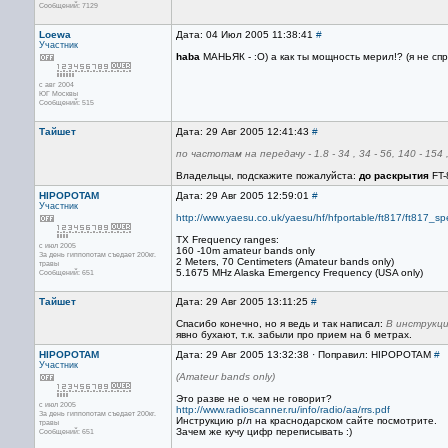
Сообщений: 7129
Loewa
Дата: 04 Июл 2005 11:38:41
#
Участник
haba
МАНЬЯК - :О) а как ты мощность мерил!? (я не сп
с авг 2004
ЮГ Москвы
Сообщений: 515
Тайшет
Дата: 29 Авг 2005 12:41:43
#
по частотам на передачу - 1.8 - 34 , 34 - 56, 140 - 154 
Владельцы, подскажите пожалуйста:
до раскрытия
FT-
HIPOPOTAM
Дата: 29 Авг 2005 12:59:01
#
Участник
http://www.yaesu.co.uk/yaesu/hf/hfportable/ft817/ft817_s
TX Frequency ranges:
с июл 2005
160 -10m amateur bands only
За день гиппопотам съедает 200кг.
2 Meters, 70 Centimeters (Amateur bands only)
травы
5.1675 MHz Alaska Emergency Frequency (USA only)
Сообщений: 651
Тайшет
Дата: 29 Авг 2005 13:11:25
#
Спасибо конечно, но я ведь и так написал:
В инструкци
явно бухают, т.к. забыли про прием на 6 метрах.
HIPOPOTAM
Дата: 29 Авг 2005 13:32:38 · Поправил: HIPOPOTAM
#
Участник
(Amateur bands only)
Это разве не о чем не говорит?
с июл 2005
http://www.radioscanner.ru/info/radio/aa/rrs.pdf
За день гиппопотам съедает 200кг.
Инструкцию р/л на краснодарском сайте посмотрите.
травы
Зачем же кучу цифр переписывать :)
Сообщений: 651