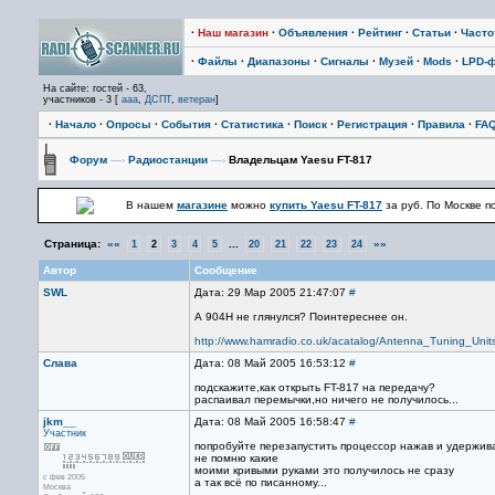
·
Наш магазин
·
Объявления
·
Рейтинг
·
Статьи
·
Част
·
Файлы
·
Диапазоны
·
Сигналы
·
Музей
·
Mods
·
LPD-
На сайте: гостей - 63,
участников - 3 [
aaa
,
ДСПТ
,
ветеран
]
·
Начало
·
Опросы
·
События
·
Статистика
·
Поиск
·
Регистрация
·
Правила
·
FA
Форум
—›
Радиостанции
—›
Владельцам Yaesu FT-817
В нашем
магазине
можно
купить Yaesu FT-817
за
руб. По Москве п
Страница:
««
...
»»
1
2
3
4
5
20
21
22
23
24
Автор
Сообщение
SWL
Дата: 29 Мар 2005 21:47:07
#
А 904H не глянулся? Поинтереснее он.
http://www.hamradio.co.uk/acatalog/Antenna_Tuning_Units
Слава
Дата: 08 Май 2005 16:53:12
#
подскажите,как открыть FT-817 на передачу?
распаивал перемычки,но ничего не получилось...
jkm__
Дата: 08 Май 2005 16:58:47
#
Участник
попробуйте перезапустить процессор нажав и удержива
не помню какие
моими кривыми руками это получилось не сразу
с фев 2005
а так всё по писанному...
Москва