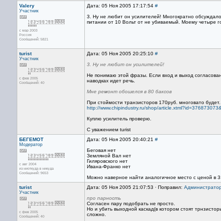
Valery
Дата: 05 Ноя 2005 17:17:54
#
Участник
3. Ну не любит он усилителей! Многократно обсуждалос
питании от 10 Вольт от не убиваемый. Моему четыре г
с мар 2003
Россия
Сообщений: 5821
turist
Дата: 05 Ноя 2005 20:25:10
#
Участник
3. Ну не любит он усилителей!
Не понимаю этой фразы. Если вход и выход согласован
с фев 2005
наводках идет речь.
Сообщений: 40
Мне ремонт обошелся в 80 баксов
При стоймости транзисторов 170руб. многовато будет.
http://www.chipindustry.ru/shop/article.xtml?id=37687
Куплю усилитель проверю.
С уважением turist
БЕГЕМОТ
Дата: 05 Ноя 2005 20:40:21
#
Модератор
Беговая нет
Земляной Вал нет
Гиляровского нет
с авг 2004
Ивана-Франко нет
из ниоткуда в никуда
Сообщений: 9653
Можно наверное найти аналогичное место с ценой в 3 
turist
Дата: 05 Ноя 2005 21:07:53 · Поправил:
Администрато
Участник
про парность
Согласен пару подобрать не просто.
Но и убить выходной каскад(в котором стоят трнзисто
с фев 2005
сложно.
Сообщений: 40