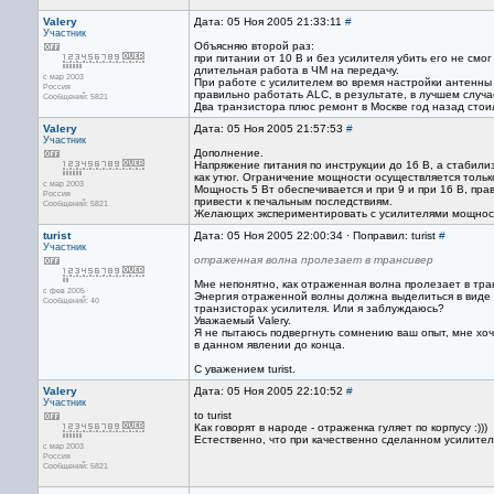
Valery
Дата: 05 Ноя 2005 21:33:11
#
Участник
Объясняю второй раз:
при питании от 10 В и без усилителя убить его не смо
длительная работа в ЧМ на передачу.
с мар 2003
При работе с усилителем во время настройки антенны 
Россия
правильно работать ALC, в результате, в лучшем случ
Сообщений: 5821
Два транзистора плюс ремонт в Москве год назад стоил
Valery
Дата: 05 Ноя 2005 21:57:53
#
Участник
Дополнение.
Напряжение питания по инструкции до 16 В, а стабили
как утюг. Ограничение мощности осуществляется тольк
с мар 2003
Мощность 5 Вт обеспечивается и при 9 и при 16 В, пр
Россия
привести к печальным последствиям.
Сообщений: 5821
Желающих экспериментировать с усилителями мощност
turist
Дата: 05 Ноя 2005 22:00:34 · Поправил: turist
#
Участник
отраженная волна пролезает в трансивер
Мне непонятно, как отраженная волна пролезает в тра
с фев 2005
Энергия отраженной волны должна выделиться в виде
Сообщений: 40
транзисторах усилителя. Или я заблуждаюсь?
Уважаемый Valery.
Я не пытаюсь подвергнуть сомнению ваш опыт, мне хоч
в данном явлении до конца.
С уважением turist.
Valery
Дата: 05 Ноя 2005 22:10:52
#
Участник
to turist
Как говорят в народе - отраженка гуляет по корпусу :)))
Естественно, что при качественно сделанном усилител
с мар 2003
Россия
Сообщений: 5821