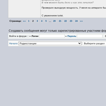
В чем может быть дело и как это лечится?
Проверьте выходную мощность. У меня на аппарате бы
С уважением turist.
Страница:
««
...
»»
1
2
3
4
5
20
21
22
23
24
Создавать сообщения могут только зарегистрированные участники фо
Войти в форум ::
» Логин
»
Пароль
Начало