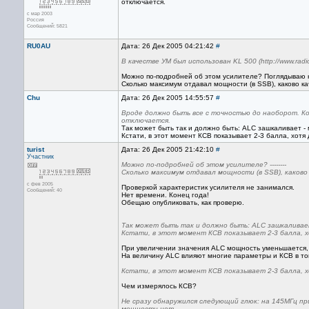
отключается.
с мар 2003
Россия
Сообщений: 5821
RU0AU
Дата: 26 Дек 2005 04:21:42
#
В качестве УМ был использован KL 500 (http://www.radiopro
Можно по-подробней об этом усилителе? Поглядываю не 
Сколько максимум отдавал мощности (в SSB), каково кач
Chu
Дата: 26 Дек 2005 14:55:57
#
Вроде должно быть все с точностью до наоборот. К
отключается.
Так может быть так и должно быть: ALC зашкаливает - 
Кстати, в этот момент КСВ показывает 2-3 балла, хотя
turist
Дата: 26 Дек 2005 21:42:10
#
Участник
Можно по-подробней об этом усилителе? --------
Сколько максимум отдавал мощности (в SSB), каково 
с фев 2005
Проверкой характеристик усилителя не занимался.
Сообщений: 40
Нет времени. Конец года!
Обещаю опубликовать, как проверю.
Так может быть так и должно быть: ALC зашкаливае
Кстати, в этот момент КСВ показывает 2-3 балла, х
При увеличении значения ALC мощность уменьшается, 
На величину ALC влияют многие параметры и КСВ в то
Кстати, в этот момент КСВ показывает 2-3 балла, х
Чем измерялось КСВ?
Не сразу обнаружился следующий глюк: на 145МГц пр
мощности нет.