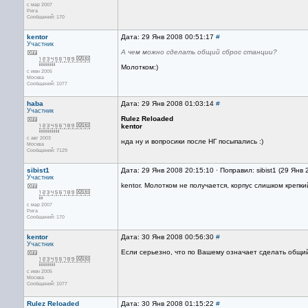
с мар 2007
Рига
Сообщений: 170
kentor
Дата: 29 Янв 2008 00:51:17
#
Участник
А чем можно сделать общий сброс станции?
Молотком:)
с июн 2005
Москва
Сообщений: 1077
haba
Дата: 29 Янв 2008 01:03:14
#
Участник
Rulez Reloaded
kentor
с авг 2003
нда ну и вопросики после НГ посыпались :)
Москва
Сообщений: 7129
sibist1
Дата: 29 Янв 2008 20:15:10 · Поправил: sibist1 (29 Янв
Участник
kentor. Молотком не получается, корпус слишком крепк
с мар 2007
Рига
Сообщений: 170
kentor
Дата: 30 Янв 2008 00:56:30
#
Участник
Если серьезно, что по Вашему означает сделать общи
с июн 2005
Москва
Сообщений: 1077
Rulez Reloaded
Дата: 30 Янв 2008 01:15:22
#