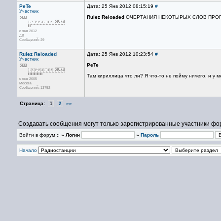
PeTe
Дата: 25 Янв 2012 08:15:19
#
Участник
Rulez Reloaded
ОЧЕРТАНИЯ НЕКОТЫРЫХ СЛОВ ПРО
с янв 2012
ДВ
Сообщений: 29
Rulez Reloaded
Дата: 25 Янв 2012 10:23:54
#
Участник
PeTe
Там кириллица что ли? Я что-то не пойму ничего, и у 
с янв 2005
Москва
Сообщений: 13752
Страница:
»»
1
2
Создавать сообщения могут только зарегистрированные участники фо
Войти в форум ::
» Логин
»
Пароль
Начало