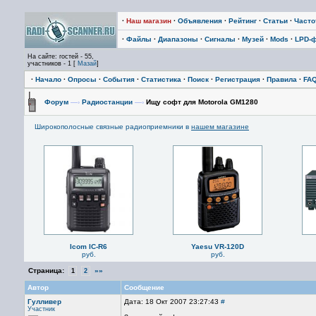
·
Наш магазин
·
Объявления
·
Рейтинг
·
Статьи
·
Част
·
Файлы
·
Диапазоны
·
Сигналы
·
Музей
·
Mods
·
LPD-
На сайте: гостей - 55,
участников - 1 [
Мазай
]
·
Начало
·
Опросы
·
События
·
Статистика
·
Поиск
·
Регистрация
·
Правила
·
FA
Форум
—›
Радиостанции
—›
Ищу софт для Motorola GM1280
Широкополосные связные радиоприемники в
нашем магазине
Icom IC-R6
Yaesu VR-120D
руб.
руб.
Страница:
»»
1
2
Автор
Сообщение
Гулливер
Дата: 18 Окт 2007 23:27:43
#
Участник