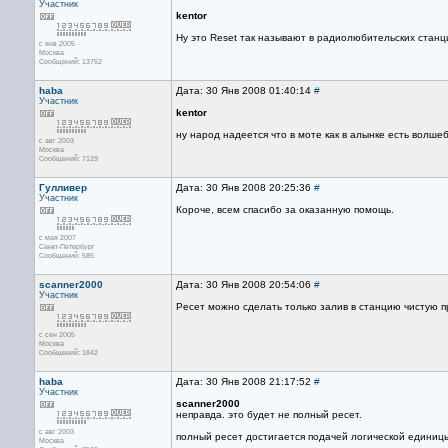
Участник
kentor
Ну это Reset так называют в радиолюбительских станци
с янв 2005
Москва
Сообщений: 13752
haba
Дата: 30 Янв 2008 01:40:14
#
Участник
kentor
ну народ надеется что в моте как в алынке есть волш
с авг 2003
Москва
Сообщений: 7129
Гулливер
Дата: 30 Янв 2008 20:25:36
#
Участник
Короче, всем спасибо за оказанную помощь.
с мая 2007
Санкт-Петербург
Сообщений: 585
scanner2000
Дата: 30 Янв 2008 20:54:06
#
Участник
Ресет можно сделать только залив в станцию чистую п
с сен 2005
Москва
Сообщений: 1842
haba
Дата: 30 Янв 2008 21:17:52
#
Участник
scanner2000
неправда. это будет не полный ресет.
с авг 2003
полный ресет достигается подачей логической единиц
Москва