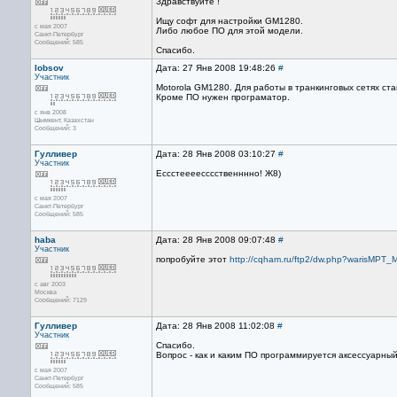
Здравствуйте !
Ищу софт для настройки GM1280.
с мая 2007
Либо любое ПО для этой модели.
Санкт-Петербург
Сообщений: 585
Спасибо.
lobsov
Дата: 27 Янв 2008 19:48:26
#
Участник
Motorola GM1280. Для работы в транкинговых сетях с
Кроме ПО нужен програматор.
с янв 2008
Шымкент, Казахстан
Сообщений: 3
Гулливер
Дата: 28 Янв 2008 03:10:27
#
Участник
Ессстеееесссственннно! Ж8)
с мая 2007
Санкт-Петербург
Сообщений: 585
haba
Дата: 28 Янв 2008 09:07:48
#
Участник
попробуйте этот
http://cqham.ru/ftp2/dw.php?warisMPT
с авг 2003
Москва
Сообщений: 7129
Гулливер
Дата: 28 Янв 2008 11:02:08
#
Участник
Спасибо.
Вопрос - как и каким ПО программируется аксессуарны
с мая 2007
Санкт-Петербург
Сообщений: 585