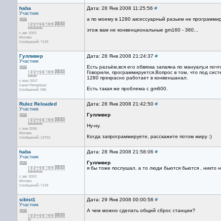
haba
Дата: 28 Янв 2008 11:25:56
#
Участник
а по моему в 1280 аксессуарный разьем не программи
этож вам не конвенциональные gm160 - 360...
с авг 2003
Москва
Сообщений: 7129
Гулливер
Дата: 28 Янв 2008 21:24:37
#
Участник
Есть разъём,вся его обвязка запаяна по мануалу,и поч
Говорили, программируется.Вопрос в том, что под сис
1280 прекрасно работает в конвеншанал.
с мая 2007
Санкт-Петербург
Есть такая же проблема с gm600.
Сообщений: 585
Rulez Reloaded
Дата: 28 Янв 2008 21:42:50
#
Участник
Гулливер
Ну-ну.
с янв 2005
Москва
Когда запрограммируете, расскажите потом миру :)
Сообщений: 13752
haba
Дата: 28 Янв 2008 21:58:06
#
Участник
Гулливер
я бы тоже послушал, а то люди бьются бьются , никто 
с авг 2003
Москва
Сообщений: 7129
sibist1
Дата: 29 Янв 2008 00:00:58
#
Участник
А чем можно сделать общий сброс станции?