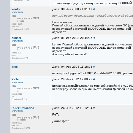
Сообщений: 7129
только тогда будет достигнут по настоящему ПОЛНЫЙ 
kentor
Дата: 30 Янв 2008 21:31:47
#
Участник
полный ресет достигается подачей логической едини
Не совсем так.
с июн 2005
Полный сброс достигается подачей логического "0" (з
Москва
последующей загрузкой BOOTCODE. Далее командой "
Сообщений: 1077
отдыхает.
sibist1
Дата: 01 Фев 2008 20:40:15
#
Участник
kentor. Полный сброс достигается подачей логического
последующей загрузкой BOOTCODE. Далее командой "
отдыхает.
с мар 2007
А поподробней нельзя?
Рига
Сообщений: 170
ales
Дата: 04 Фев 2008 11:18:03
#
есть прога UpgradeTool MPT Portable-R02.03.00 прошив
PeTe
Дата: 24 Янв 2012 19:00:22
#
Участник
kentor
здраствуйте,попал ко мне сей девайс М gm1280
белеберду.Слова видны лишь отрывками.Дисплей на ви
с янв 2012
ДВ
Сообщений: 29
Rulez Reloaded
Дата: 24 Янв 2012 19:12:04
#
Участник
PeTe
Дайте фото.
с янв 2005
Москва
Сообщений: 13752