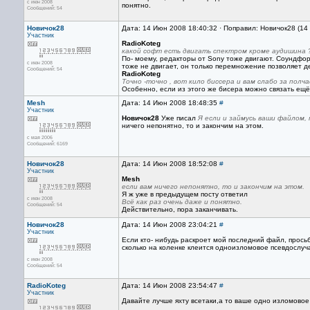
с июн 2008
понятно.
Сообщений: 54
Новичок28
Дата: 14 Июн 2008 18:40:32 · Поправил: Новичок28 (14
Участник
RadioKoteg
какой софт есть двигать спектром кроме аудишина 
По- моему, редакторы от Sony тоже двигают. Соундфорд
с июн 2008
тоже не двигает, он только перемножение позволяет д
Сообщений: 54
RadioKoteg
Точно -точно , вот кило биссера и вам слабо за полча
Особенно, если из этого же бисера можно связать ещё
Mesh
Дата: 14 Июн 2008 18:48:35
#
Участник
Новичок28
Уже писал
Я если и займусь ваши файлом, 
ничего непонятно, то и закончим на этом.
с мая 2006
Сообщений: 6169
Новичок28
Дата: 14 Июн 2008 18:52:08
#
Участник
Mesh
если вам ничего непонятно, то и закончим на этом.
Я ж уже в предыдущем посту ответил
с июн 2008
Всё как раз очень даже и понятно.
Сообщений: 54
Действительно, пора заканчивать.
Новичок28
Дата: 14 Июн 2008 23:04:21
#
Участник
Если кто- нибудь раскроет мой последний файл, прось
сколько на коленке клеится одноизломовое псевдослу
с июн 2008
Сообщений: 54
RadioKoteg
Дата: 14 Июн 2008 23:54:47
#
Участник
Давайте лучше яхту всетаки,а то ваше одно изломовое 