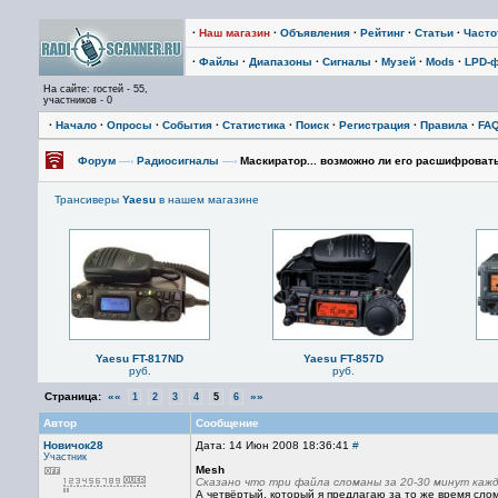
·
Наш магазин
·
Объявления
·
Рейтинг
·
Статьи
·
Част
·
Файлы
·
Диапазоны
·
Сигналы
·
Музей
·
Mods
·
LPD-
На сайте: гостей - 55,
участников - 0
·
Начало
·
Опросы
·
События
·
Статистика
·
Поиск
·
Регистрация
·
Правила
·
FA
Форум
—›
Радиосигналы
—›
Маскиратор... возможно ли его расшифроват
Трансиверы
Yaesu
в нашем магазине
Yaesu FT-817ND
Yaesu FT-857D
руб.
руб.
Страница:
««
»»
1
2
3
4
5
6
Автор
Сообщение
Новичок28
Дата: 14 Июн 2008 18:36:41
#
Участник
Mesh
Сказано что три файла сломаны за 20-30 минут кажд
А четвёртый, который я предлагаю за то же время слома