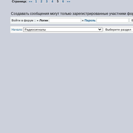
Страница:
««
»»
1
2
3
4
5
6
Создавать сообщения могут только зарегистрированные участники фо
Войти в форум ::
» Логин
»
Пароль
Начало