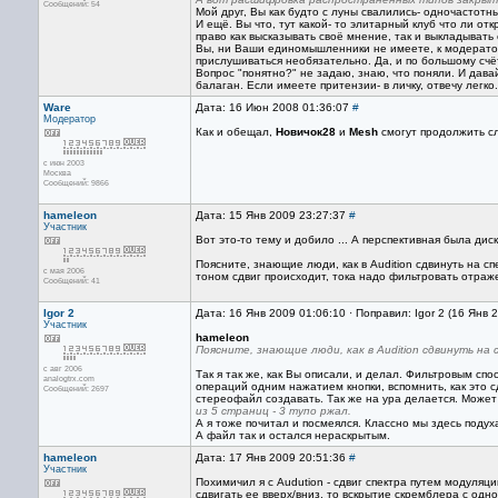
Сообщений: 54
Мой друг, Вы как будто с луны свалились- одночастотн
И ещё. Вы что, тут какой- то элитарный клуб что ли от
право как высказывать своё мнение, так и выкладыват
Вы, ни Ваши единомышленники не имеете, к модератор
прислушиваться необязательно. Да, и по большому счёту,
Вопрос "понятно?" не задаю, знаю, что поняли. И дав
балаган. Если имеете притензии- в личку, отвечу легко.
Ware
Дата: 16 Июн 2008 01:36:07
#
Модератор
Как и обещал,
Новичок28
и
Mesh
смогут продолжить сл
с июн 2003
Москва
Сообщений: 9866
hameleon
Дата: 15 Янв 2009 23:27:37
#
Участник
Вот это-то тему и добило ... А перспективная была диску
Поясните, знающие люди, как в Audition сдвинуть на 
с мая 2006
тоном сдвиг происходит, тока надо фильтровать отражен
Сообщений: 41
Igor 2
Дата: 16 Янв 2009 01:06:10 · Поправил: Igor 2 (16 Янв 
Участник
hameleon
Поясните, знающие люди, как в Audition сдвинуть на
с авг 2006
Так я так же, как Вы описали, и делал. Фильтровым сп
analogtrx.com
операций одним нажатием кнопки, вспомнить, как это 
Сообщений: 2697
стереофайл создавать. Так же на ура делается. Может
из 5 страниц - 3 тупо ржал.
А я тоже почитал и посмеялся. Классно мы здесь подуха
А файл так и остался нераскрытым.
hameleon
Дата: 17 Янв 2009 20:51:36
#
Участник
Похимичил я с Audution - сдвиг спектра путем модуляц
сдвигать ее вверх/вниз, то вскрытие скремблера с одн