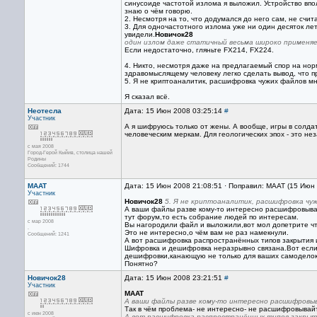
синусоиде частотой излома я выложил. Устройство вп
знаю о чём говорю.
2. Несмотря на то, что додумался до него сам, не счи
3. Для одночастотного излома уже ни один десяток ле
увидели.
Новичок28
один излом даже статичный весьма широко применяе
Если недостаточно, гляньте FX214, FX224.
4. Никто, несмотря даже на предлагаемый спор на но
здравомыслящему человеку легко сделать вывод, что п
5. Я не криптоаналитик, расшифровка чужих файлов мн
Я сказал всё.
Неотесла
Дата: 15 Июн 2008 03:25:14
#
Участник
А я шифруюсь только от жены. А вообще, игры в солдат
человеческим меркам. Для геологических эпох - это нез
с мая 2008
Город-Герой Кыйив, столица нашей
Родины
Сообщений: 1744
MAAT
Дата: 15 Июн 2008 21:08:51 · Поправил: MAAT (15 Июн
Участник
Новичок28
5. Я не криптоаналитик, расшифровка чуж
А ваши файлы разве кому-то интересно расшифровыв
тут форум,то есть собрание людей по интересам.
с мар 2008
Вы нагородили файл и выложили,вот мол допетрите что
.
Это не интересно,о чём вам не раз намекнули.
Сообщений: 1241
А вот расшифровка распространённых типов закрытия
Шифровка и дешифровка неразрывно связана.Вот есл
дешифровки,канающую не только для ваших самоделок
Понятно?
Новичок28
Дата: 15 Июн 2008 23:21:51
#
Участник
MAAT
А ваши файлы разве кому-то интересно расшифровы
Так в чём проблема- не интересно- не расшифровывайт
с июн 2008
А вот расшифровка распространённых типов закрыт