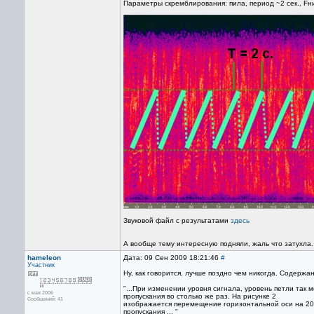
Параметры скремблирования: пила, период ~2 сек., Fни
Звуковой файл с результатами
здесь
А вообще тему интересную подняли, жаль что затухла.
hameleon
Дата: 09 Сен 2009 18:21:46
#
Участник
Ну, как говорится, лучше поздно чем никогда. Содержан
"...При изменении уровня сигнала, уровень петли так
с мая 2006
пропускания во столько же раз. На рисунке 2
Сообщений: 41
изображается перемещение горизонтальной оси на 20 д
пропускания ... "