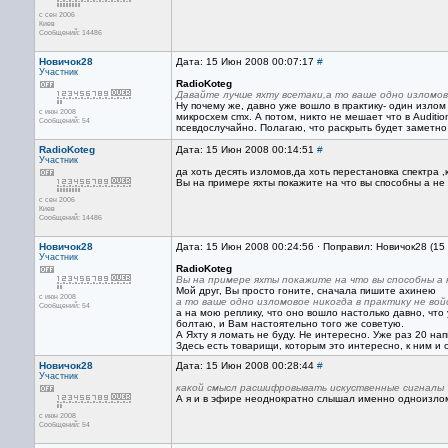
с сен 2006
Киев
Сообщений: 14486
Новичок28
Дата: 15 Июн 2008 00:07:17
#
Участник
RadioKoteg
Давайте лучше яхту всетаки,а то ваше одно изломов
Ну почему же, давно уже вошло в практику- один изло
с июн 2008
микросхем сmx. А потом, никто не мешает что в Auditi
Сообщений: 54
псевдослучайно. Полагаю, что раскрыть будет заметно 
RadioKoteg
Дата: 15 Июн 2008 00:14:51
#
Участник
да хоть десять изломов,да хоть перестановка спектра
Вы на примере яхты покажите на что вы способны а не
с сен 2006
Киев
Сообщений: 14486
Новичок28
Дата: 15 Июн 2008 00:24:56 · Поправил: Новичок28 (15
Участник
RadioKoteg
Вы на примере яхты покажите на что вы способны а 
Мой друг, Вы просто гоните, сначала пишите ахинею
с июн 2008
а то ваше одно изломовое никогда в практику не во
Сообщений: 54
а на мою реплику, что оно вошло настолько давно, что 
болтаю, и Вам настоятельно того же советую.
А Яхту я ломать не буду. Не интересно. Уже раз 20 н
Здесь есть товарищи, которым это интересно, к ним и 
Новичок28
Дата: 15 Июн 2008 00:28:44
#
Участник
какой смысл расшифровывать искуственные сигналы 
А я и в эфире неоднократно слышал именно одноизло
с июн 2008
Сообщений: 54