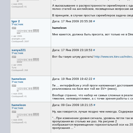
с мая 2006
А высказывание о распространности скремблеров с одн
Сообщений: 41
полно статей на английском, посвященных вопросам ав
В принципе, в случае простых скремблеров задача сво
Igor 2
Дата: 17 Янв 2009 20:55:38
#
Участник
hameleon
Мне кажется, должна быть пресета, вот только не в Dire
с авг 2006
analogtrx.com
Сообщений: 2697
sanya221
Дата: 17 Янв 2009 23:18:53
#
Участник
Вот бы такую штуку достать!
http://www.srs.kiev.ua/ind
с авг 2005
Тула
Сообщений: 268
hameleon
Дата: 19 Янв 2009 19:42:22
#
Участник
Гм ... интерфейсик у этой проги напоминает достопам
реализована на базе все той же SV+ (имхо).
с мая 2006
Вообще странно, что набор не самых сложных в реализа
Сообщений: 41
тяжелее, неповоротливее, а с точки зрения работы с си
hameleon
Дата: 09 Сен 2009 18:21:15
#
Участник
Ну, как говорится, лучше поздно чем никогда. Содержан
"...При изменении уровня сигнала, уровень петли так
с мая 2006
пропускания во столько же раз. На рисунке 2
Сообщений: 41
изображается перемещение горизонтальной оси на 20 д
пропускания ... "