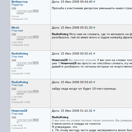
Вебмастер
Дата: 15 Июн 2008 00:44:40
#
Редактор
Просьба к участникам дискуссии уменьшить накал стра
Россия
Сообщений: 793
Mesh
Дата: 15 Июн 2008 00:51:20
#
Участник
RadioKoteg
Яхту нам не сломать, где то мелькало на 
разобрался, там по мимо всего и задом наперёд фрагме
с мая 2006
Сообщений: 6169
RadioKoteg
Дата: 15 Июн 2008 00:52:41
#
Участник
Новичок28
Вы просто гоните
У вас оно на словах тол
уже ?
Новичок28
вы просто не способны сломать эту я
давайте разбирать те сигналы которые не искусственн
с сен 2006
Киев
Сообщений: 14486
RadioKoteg
Дата: 15 Июн 2008 00:53:42
#
Участник
зайду сюда когда тут будет 10-тая страница.
с сен 2006
Киев
Сообщений: 14486
Новичок28
Дата: 15 Июн 2008 01:41:31
#
Участник
RadioKoteg
У вас оно на словах только тоже гонится .Вы утвер
У меня ничто и никуда не гонится.
с июн 2008
Я утверждаю, что
Сообщений: 54
1. По этому методу чисто ради эксперимента мною бы