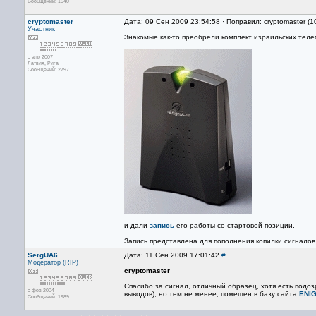
Сообщений: 1540
cryptomaster
Дата: 09 Сен 2009 23:54:58 · Поправил: cryptomaster (
Участник
Знакомые как-то прeобрели комплект израильских тел
с апр 2007
Латвия, Рига
Сообщений: 2797
и дали
запись
его работы со стартовой позиции.
Запись представлена для пополнения копилки сигналов
SergUA6
Дата: 11 Сен 2009 17:01:42
#
Модератор (RIP)
cryptomaster
Спасибо за сигнал, отличный образец, хотя есть подо
с фев 2004
выводов), но тем не менее, помещен в базу сайта
ENI
Сообщений: 1989