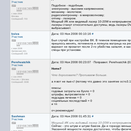
Участник
Подобное - подобным.
электронику - высоким напряжением;
механику - молотком;
с июн 2004
радиоэлектронику - в микроволновку;
Москва
оптику - лазером.
Сообщений: 703
Мощный ИК или видимый лазер 10-20W в непрерывном р
лазеры станут относительно доступны, ведь лазеры DV
выбрасывают.
ksiva
Дата: 03 Ноя 2008 00:10:16
#
Участник
Был случай при настройке ВК. В темном помещении пр
пришлось менять, потемнела и лопнула матрица на ре
вариант не прокатит после 2-го убийства запалят, и к
с мая 2008
спецы при установки.
Орловская обл.
Сообщений: 228
Perehvatchik
Дата: 03 Ноя 2008 00:23:07 · Поправил: Perehvatchik (
Участник
Home7
Что дороговато? Пропиваем больше.
с сен 2003
Россия, г. Москва
а я вот не пью-с! (потому что давно это занятие осто3.
Сообщений: 3598
плюсы:
годовые затраты на бухло = 0
штрафы, вытрезвители = 0
подсадка печенки = 0
социяльных последствий = 0
и тп
оч рекомендую!
Sashman
Дата: 03 Ноя 2008 01:45:31
#
Участник
Мощный ИК или видимый лазер 10-20W в непрерывно
Сейчас - это штуки и штуки баксов. Да и гораздо мен
Указанной мощности лазера достаточно, чтобы физичес
с фев 2007