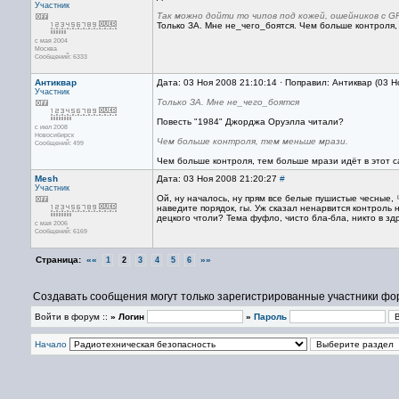
Участник
Так можно дойти то чипов под кожей, ошейников с G
Только ЗА. Мне не_чего_боятся. Чем больше контроля,
с мая 2004
Москва
Сообщений: 6333
Антиквар
Дата: 03 Ноя 2008 21:10:14 · Поправил: Антиквар (03 Н
Участник
Только ЗА. Мне не_чего_боятся
Повесть "1984" Джорджа Оруэлла читали?
с июл 2008
Новосибирск
Чем больше контроля, тем меньше мрази.
Сообщений: 499
Чем больше контроля, тем больше мрази идёт в этот с
Mesh
Дата: 03 Ноя 2008 21:20:27
#
Участник
Ой, ну началось, ну прям все белые пушистые чесные,
наведите порядок, гы. Уж сказал ненарвится контроль 
децкого чтоли? Тема фуфло, чисто бла-бла, никто в зд
с мая 2006
Сообщений: 6169
Страница:
««
»»
1
2
3
4
5
6
Создавать сообщения могут только зарегистрированные участники фо
Войти в форум ::
» Логин
»
Пароль
Начало