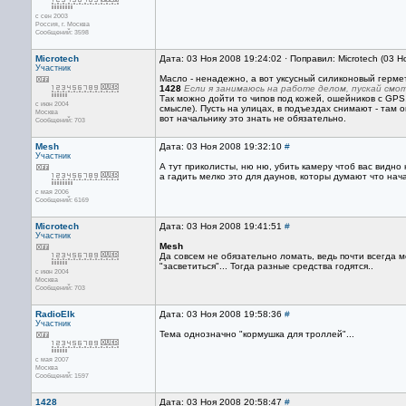
с сен 2003
Россия, г. Москва
Сообщений: 3598
Microtech
Дата: 03 Ноя 2008 19:24:02 · Поправил: Microtech (03 
Участник
Масло - ненадежно, а вот уксусный силиконовый герме
1428
Если я занимаюсь на работе делом, пускай смо
Так можно дойти то чипов под кожей, ошейников с GPS,
с июн 2004
смысле). Пусть на улицах, в подъездах снимают - там о
Москва
вот начальнику это знать не обязательно.
Сообщений: 703
Mesh
Дата: 03 Ноя 2008 19:32:10
#
Участник
А тут приколисты, ню ню, убить камеру чтоб вас видно
а гадить мелко это для даунов, которы думают что нач
с мая 2006
Сообщений: 6169
Microtech
Дата: 03 Ноя 2008 19:41:51
#
Участник
Mesh
Да совсем не обязательно ломать, ведь почти всегда 
"засветиться"... Тогда разные средства годятся..
с июн 2004
Москва
Сообщений: 703
RadioElk
Дата: 03 Ноя 2008 19:58:36
#
Участник
Тема однозначно "кормушка для троллей"...
с мая 2007
Москва
Сообщений: 1597
1428
Дата: 03 Ноя 2008 20:58:47
#