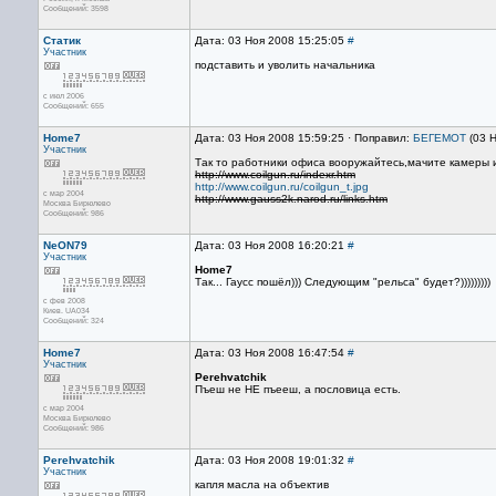
Сообщений: 3598
Статик
Дата: 03 Ноя 2008 15:25:05
#
Участник
подставить и уволить начальника
с июл 2006
Сообщений: 655
Home7
Дата: 03 Ноя 2008 15:59:25 · Поправил:
БЕГЕМОТ
(03 Н
Участник
Так то работники офиса вооружайтесь,мачите камеры и
http://www.coilgun.ru/indexr.htm
http://www.coilgun.ru/coilgun_t.jpg
с мар 2004
http://www.gauss2k.narod.ru/links.htm
Москва Бирюлево
Сообщений: 986
NeON79
Дата: 03 Ноя 2008 16:20:21
#
Участник
Home7
Так... Гаусс пошёл))) Следующим "рельса" будет?)))))))))
с фев 2008
Киев. UA034
Сообщений: 324
Home7
Дата: 03 Ноя 2008 16:47:54
#
Участник
Perehvatchik
Пъеш не НЕ пъееш, а пословица есть.
с мар 2004
Москва Бирюлево
Сообщений: 986
Perehvatchik
Дата: 03 Ноя 2008 19:01:32
#
Участник
капля масла на объектив