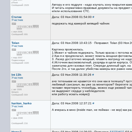
р'Льех
Автору и его подруге - надо изучать зону покрытия кам
Сообщений: 2029
И читать нормативно-правовые документы на предмет 
и/или использование СТС.
Статик
Дата: 03 Ноя 2008 01:54:00
#
Участник
подержать под камерой кипящий чайник
с июл 2006
Сообщений: 655
Tolan
Дата: 03 Ноя 2008 10:43:15 · Поправил: Tolan (03 Ноя 
Участник
Картина прояснилась.
1.Может и чайник подержать. Только краска с потолка 
2.Как я и предполагал, может помочь мощная фотовспы
с мар 2007
3. Лазер достаточно мощный, плавить матрицу не надо
Подмосковье
4.Источник высоковольтный, разряды в щели корпуса. 
Сообщений: 1020
зажигалка для газовых плит. Спереди длинный щуп, на 
После 2го, и так далее убийства камеры все равно ник
Int 13h
Дата: 03 Ноя 2008 11:30:26
#
Участник
ачо тетенькам не нравится что они как в телешоу? пус
любимый сансаныч. вы уже за монитором? берегите зр
челавег перетереть чтонибудь. можно еще рюмкой чая 
с авг 2005
не выдержет сердце у наблюдателя.
Їrkћeim
или работу искать новую))
Сообщений: 559
hariton_harko
Дата: 03 Ноя 2008 12:37:21
#
Участник
А вчерась в кино (inside man, не пойман - не вор) как
с фев 2008
-
Сообщений: 216
Home7
Дата: 03 Ноя 2008 14:26:03 · Поправил:
БЕГЕМОТ
(03 Н