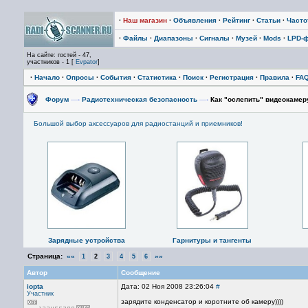
·
Наш магазин
·
Объявления
·
Рейтинг
·
Статьи
·
Част
·
Файлы
·
Диапазоны
·
Сигналы
·
Музей
·
Mods
·
LPD-
На сайте: гостей - 47,
участников - 1 [
Evpator
]
·
Начало
·
Опросы
·
События
·
Статистика
·
Поиск
·
Регистрация
·
Правила
·
FA
Форум
—›
Радиотехническая безопасность
—›
Как "ослепить" видеокамер
Большой выбор аксессуаров для радиостанций и приемников!
Зарядные устройства
Гарнитуры и тангенты
Страница:
««
»»
1
2
3
4
5
6
Автор
Сообщение
iopta
Дата: 02 Ноя 2008 23:26:04
#
Участник
зарядите конденсатор и коротните об камеру))))