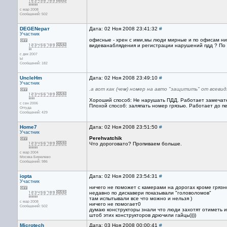
с мар 2008
Сообщений: 502
DEGENерат
Дата: 02 Ноя 2008 23:41:32
#
Участник
офисные - хрен с ими,мы люди мирные и по офисам нич
видеванаблядения и регистрации нарушений пдд ? По 
с дек 2007
Ы
Сообщений: 182
UncleHm
Дата: 02 Ноя 2008 23:49:10
#
Участник
.а вот как (чем) номер на авто "защитить" от всев
Хороший способ: Не нарушать ПДД. Работает замечате
с сен 2006
Плохой способ: заляпать номер грязью. Работает до п
Оттуда
Сообщений: 429
Home7
Дата: 02 Ноя 2008 23:51:50
#
Участник
Perehvatchik
Что дороговато? Пропиваем больше.
с мар 2004
Москва Бирюлево
Сообщений: 986
iopta
Дата: 02 Ноя 2008 23:54:31
#
Участник
ничего не поможет с камерами на дорогах кроме гряз
недавно по дискавери показывали "головоломов"
там испытывали все что можно и нельзя )
с мар 2008
ничего не помогает0
Сообщений: 502
думаю конструкторы знали что люди захотят отиметь их
штоб этих конструкторов дрючили гайцы))))
Microtech
Дата: 03 Ноя 2008 00:00:41
#