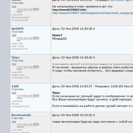
Участник
На начальника в ответ применить вот это
http://www.6478867.info/
http://www.6478867.info/images/ecran/izluchatel_snaiper.j
с мар 2004
Москва Бирюлево
Сообщений: 986
NeON79
Дата: 03 Ноя 2008 14:30:38
#
Участник
Home7
Мощща))))
с фев 2008
Киев. UA034
Сообщений: 324
Tolan
Дата: 03 Ноя 2008 14:38:40
#
Участник
показывали метод ослепления камер ик прожектором
Я так понял - прожектор убрали и камера опять работа
А надо чтобы насовсем испортить... Без видимых следо
с мар 2007
Подмосковье
Сообщений: 1020
1428
Дата: 03 Ноя 2008 14:50:37 · Поправил: 1428 (03 Ноя 2
Участник
Tolan
Если начальник не_полный чудак то изображение со вс
Все Ваши манипуляции будут засняты, а действующие 
с мая 2004
Москва
Если я занимаюсь на работе делом, пускай смотрят и 
Сообщений: 6333
Perehvatchik
Дата: 03 Ноя 2008 15:22:52
#
Участник
такую веселенькую будочку надо постоянно с собой на
с сен 2003
Россия, г. Москва