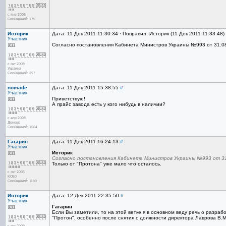
с янв 2006
Сообщений: 179
Историк
Дата: 11 Дек 2011 11:30:34 · Поправил: Историк (11 Дек 2011 11:33:48)
Участник
Согласно постановления Кабинета Министров Украины №993 от 31.08
с окт 2009
Украина
Сообщений: 257
nomade
Дата: 11 Дек 2011 15:38:55
#
Участник
Приветствую!
А прайс завода есть у кого нибудь в наличии?
с апр 2008
Донецк
Сообщений: 1564
Гагарин
Дата: 11 Дек 2011 16:24:13
#
Участник
Историк
Согласно постановления Кабинета Министров Украины №993 от 31.
Только от "Протона" уже мало что осталось.
с окт 2005
KO50
Сообщений: 1180
Историк
Дата: 12 Дек 2011 22:35:50
#
Участник
Гагарин
Если Вы заметили, то на этой ветке я в основном веду речь о разрабо
"Протон", особенно после снятия с должности директора Лаврова В.М.
с окт 2009