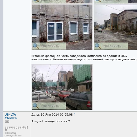
И только фасадная часть заводского комплекса со зданием ЦКБ
напоминает о былом величии одного из важнейших производителей 
US4LTA
Дата: 19 Янв 2014 09:55:08
#
Участник
А музей завода остался ?
с фев 2008
Сообщений: 150