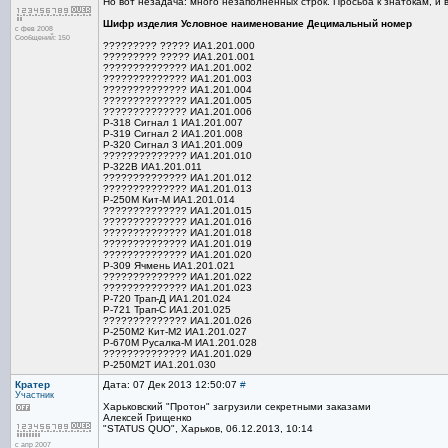
Но вот незадача: много незаполненных строк. Просьба к знатокам, и 
Шифр изделия Условное наименование Децимальный номер
с фев 2008
Сообщений: 150
????????? ????? ИА1.201.000
????????? ????? ИА1.201.001
?????????????? ИА1.201.002
?????????????? ИА1.201.003
?????????????? ИА1.201.004
?????????????? ИА1.201.005
?????????????? ИА1.201.006
Р-318 Сигнал 1 ИА1.201.007
Р-319 Сигнал 2 ИА1.201.008
Р-320 Сигнал 3 ИА1.201.009
?????????????? ИА1.201.010
Р-322В ИА1.201.011
?????????????? ИА1.201.012
?????????????? ИА1.201.013
Р-250М Кит-М ИА1.201.014
?????????????? ИА1.201.015
?????????????? ИА1.201.016
?????????????? ИА1.201.018
?????????????? ИА1.201.019
?????????????? ИА1.201.020
Р-309 Ячмень ИА1.201.021
?????????????? ИА1.201.022
?????????????? ИА1.201.023
Р-720 Трап-Д ИА1.201.024
Р-721 Трап-С ИА1.201.025
?????????????? ИА1.201.026
Р-250М2 Кит-М2 ИА1.201.027
Р-670М Русалка-М ИА1.201.028
?????????????? ИА1.201.029
Р-250М2Т ИА1.201.030
Кратер
Дата: 07 Дек 2013 12:50:07
#
Участник
Харьковский "Протон" загрузили секретными заказами
Алексей Грищенко
"STATUS QUO", Харьков, 06.12.2013, 10:14
с апр 2007