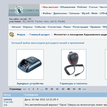
·
Наш магазин
·
Объявления
·
Рейтинг
·
Статьи
·
Част
·
Файлы
·
Диапазоны
·
Сигналы
·
Музей
·
Mods
·
LPD-
На сайте: гостей - 57,
участников - 5 [
John79
,
Tracker
,
oitss
,
sidr-11
,
Pavlik
]
·
Начало
·
Опросы
·
События
·
Статистика
·
Поиск
·
Регистрация
·
Правила
·
FA
Форум
—›
Главный раздел
—›
Фотоотчет о посещении Харьковского ради
Большой выбор аксессуаров для радиостанций и приемников!
Зарядные устройства
Гарнитуры и тангенты
Страница:
««
...
»»
1
2
3
39
40
41
42
43
44
45
Автор
Сообщение
UA0SQ
Дата: 24 Авг 2011 12:21:45
#
Участник
Это автомобильный вариант "Орла".Сверху на пеленгаторе лежит пре