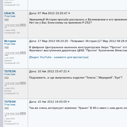
Украина
Сообщений: 257
US4LTA
Дата: 07 Янв 2012 23:20:47
#
Участник
Уважаемый Историк просьба рассказать о Великовском и его приемни
Нет-ли у Вас блок-схемы на приемник Р-252?
с фев 2008
Сообщений: 150
Историк
Дата: 17 Мар 2012 09:23:20 · Поправил: Историк (17 Мар 2012 09:26:
Участник
В феврале Центральное казенное конструкторское бюро "Протон" отп
Фрагмент выступления директора ЦККБ "Протон" Кузниченко Вячесл
[Видео YouTube - нажмите для просмотра]
с окт 2009
Украина
Сообщений: 257
TSTEOK
Дата: 10 Авг 2012 15:47:21
#
Участник
Подскажите, а где выпускались изделия "Тополь","Меркурий","Бук"?
с мая 2010
Москва
Сообщений: 42
TSTEOK
Дата: 10 Авг 2012 16:03:05
#
Участник
Так же очень интересует комплекс "Гранит".В 80-х имел с ним дело 
с мая 2010
Москва
Сообщений: 42