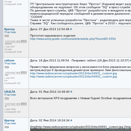
Отсюда
ГП "Центральное конструкторское бюро "Протон" (Харьков) ведет ра
Сообщений: 5498
обнародованию не подлежит. Об этом сообщили "SQ" в пресс-службе Г
По данным пресс-службы, ЦКБ "Протон" разработало и внедрило в п
помехозащищенной передачи сообщений в декаметровом диапазоне р
"CODAN".
Также в числе успешных разработок "Протона" - радиомодем для пе
Справка "SQ". Как сообщалось ранее, ЦКБ "Протон" в 2010 г. поручал
Кратер
Дата: 07 Дек 2013 12:54:48
#
Участник
Прототип харьковского изделия
http://www.army-guide.com/rus/article/article.php?forumID=1554
с апр 2007
Отсюда
Сообщений: 5498
ra0snn
Дата: 18 Дек 2013 11:09:54 · Поправил: ra0snn (18 Дек 2013 11:10:57)
Участник
Приветствую форумчане,вопросик у меня,имеется блок управления ан
метров,внутри 6 проводников,диаметром примерно 3мм (многожильны
http://www.radioscanner.ru/uploader/2013/dsc04931_custom.jpg
http://www.radioscanner.ru/uploader/2013/dsc04932_custom.jpg
с апр 2007
РФ
Сообщений: 526
US4LTA
Дата: 01 Янв 2014 14:49:40
#
Участник
Всех ветеранов ХРЗ поздравляю с Новым Годом! Особые поздравлени
с фев 2008
Сообщений: 150
Кратер
Дата: 02 Янв 2014 19:24:34
#
Участник
[img]http://www.radioscanner.ru/uploader/2013/dsc04931_custom.jpg [/img