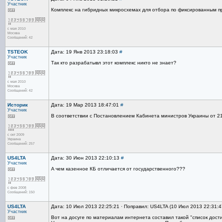
Участник
Комплекс на гибридных микросхемах для отбора по фиксированным п
с мая 2010
Москва
Сообщений: 42
TSTEOK
Дата: 19 Янв 2013 23:18:03
#
Участник
Так кто разрабатывл этот комплекс никто не знает?
с мая 2010
Москва
Сообщений: 42
Историк
Дата: 19 Мар 2013 18:47:01
#
Участник
В соответствии с Постановлением Кабинета министров Украины от 2
с окт 2009
Украина
Сообщений: 257
US4LTA
Дата: 30 Июн 2013 22:10:13
#
Участник
A чем казенное КБ отличается от государственного???
с фев 2008
Сообщений: 150
US4LTA
Дата: 10 Июл 2013 22:25:21 · Поправил: US4LTA (10 Июл 2013 22:31:
Участник
Вот на досуге по материалам интернета составил такой "список до