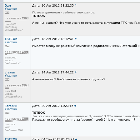
Dart
Дата: 10 Авг 2012 23:22:35
#
Участник
По тем временам - изделие уникальное.
TSTEOK
А по нынешним? Что уже у когото есть ракеты с лучшими ТТХ чем Гр
с мая 2006
http://vrtp.ru
Сообщений: 3117
TSTEOK
Дата: 13 Авг 2012 13:12:41
#
Участник
Имеется в виду не ракетный комплекс а радиотехнический стоявший 
с мая 2010
Москва
Сообщений: 42
vivass
Дата: 14 Авг 2012 17:44:22
#
Участник
А нынче-то шо? Рыболовные крючки и грузила?
с ноя 2004
Москва
Сообщений: 161
Гагарин
Дата: 20 Авг 2012 11:23:46
#
Участник
TSTEOK
Так же очень интересует комплекс "Гранит".В 80-х имел с ним дел
Расскажите сообществу- что за "зверек" такой ? Чем он уникален ?
с окт 2005
KO50
Сообщений: 1180
TSTEOK
Дата: 04 Янв 2013 01:20:21
#