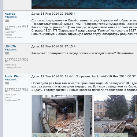
Кратер
Дата: 13 Янв 2014 22:56:05
#
Участник
Согласно определению Хозяйственного суда Харьковской области воз
"Правительственный курьер" №2. Распорядителем имущества назначе
Как сообщили ранее "SQ" на заводе, предприятие имеет только мелк
Справка "SQ". ГП "Харьковский радиозавод "Протон" основано в 1927
с апр 2007
навигационную и анализирующую аппаратуру, аппаратуру радиоконт
Отсюда
Сообщений: 5498
US4LTA
Дата: 18 Янв 2014 08:27:15
#
Участник
Как может обанкротится государственное предприятие? Непонимаю..
с фев 2008
Сообщений: 150
Antik_Well
Дата: 19 Янв 2014 00:31:44 · Поправил: Antik_Well (19 Янв 2014 00:37
Участник
Последний раз был там в марте прошлого года. Из заводского КБ, гд
как раз выносили последнее имущество. Изнутри завода уже не было.
Видать, к этому времени новые хозяева привели территорию в порядо
с янв 2009
Ukraine
Сообщений: 28