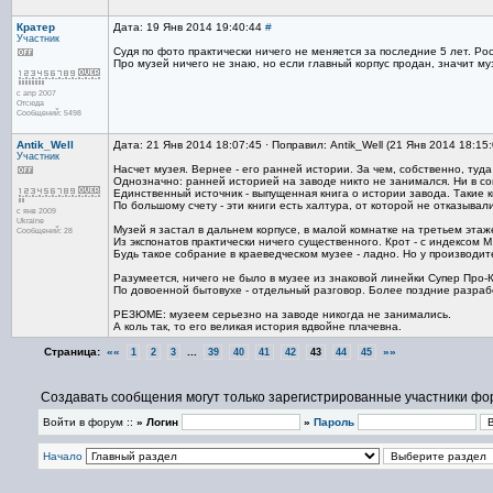
Кратер
Дата: 19 Янв 2014 19:40:44
#
Участник
Судя по фото практически ничего не меняется за последние 5 лет. Рос
Про музей ничего не знаю, но если главный корпус продан, значит му
с апр 2007
Отсюда
Сообщений: 5498
Antik_Well
Дата: 21 Янв 2014 18:07:45 · Поправил: Antik_Well (21 Янв 2014 18:15
Участник
Насчет музея. Вернее - его ранней истории. За чем, собственно, туда
Однозначно: ранней историей на заводе никто не занимался. Ни в сов
Единственный источник - выпущенная книга о истории завода. Такие к
По большому счету - эти книги есть халтура, от которой не отказывал
с янв 2009
Ukraine
Музей я застал в дальнем корпусе, в малой комнатке на третьем этаж
Сообщений: 28
Из экспонатов практически ничего существенного. Крот - с индексом М,
Будь такое собрание в краеведческом музее - ладно. Но у производите
Разумеется, ничего не было в музее из знаковой линейки Супер Про-К
По довоенной бытовухе - отдельный разговор. Более поздние разрабо
РЕЗЮМЕ: музеем серьезно на заводе никогда не занимались.
А коль так, то его великая история вдвойне плачевна.
Страница:
««
...
»»
1
2
3
39
40
41
42
43
44
45
Создавать сообщения могут только зарегистрированные участники фо
Войти в форум ::
» Логин
»
Пароль
Начало