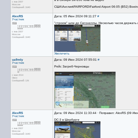
с янв 2007
Moscow
США\Англия\FAIRFORD\Fairford Airport 06:05 (B52) Boei
Сообщений: 1640
AlexRS
Дата: 05 Июн 2024 09:11:27
#
Участник
"строем" шли до Сигонеллы. Несколько часов держать и
с янв 2007
Moscow
Сообщений: 1640
Увеличить
ua9mly
Дата: 09 Июн 2024 07:55:01
#
Участник
Рейс Загреб-Черновцы
с мая 2014
Омск
Сообщений: 126
AlexRS
Дата: 09 Июн 2024 11:33:44 · Поправил: AlexRS (09 Ию
Участник
DC-3 в Шербурге
с янв 2007
Moscow
Сообщений: 1640