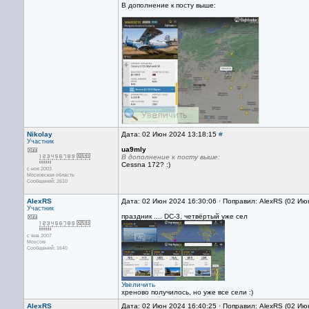
В дополнение к посту выше:
Nikolay
Дата: 02 Июн 2024 13:18:15
#
Участник
ua9mly
В дополнение к посту выше:
Сessna 172? :)
с ноя 2003
Московская область
Сообщений: 2610
AlexRS
Дата: 02 Июн 2024 16:30:06 · Поправил: AlexRS (02 Ию
Участник
праздник .... DC-3, четвёртый уже сел
с янв 2007
Moscow
Сообщений: 1640
Увеличить
хреново получилось, но уже все сели :)
AlexRS
Дата: 02 Июн 2024 16:40:25 · Поправил: AlexRS (02 Ию