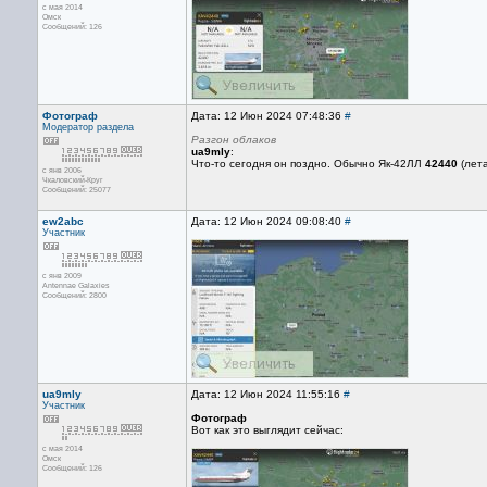
с мая 2014
Омск
Сообщений: 126
Фотограф
Дата: 12 Июн 2024 07:48:36
#
Модератор раздела
Разгон облаков
ua9mly
:
Что-то сегодня он поздно. Обычно Як-42ЛЛ
42440
(лет
с янв 2006
Чкаловский-Круг
Сообщений: 25077
ew2abc
Дата: 12 Июн 2024 09:08:40
#
Участник
с янв 2009
Antennae Galaxies
Сообщений: 2800
ua9mly
Дата: 12 Июн 2024 11:55:16
#
Участник
Фотограф
Вот как это выглядит сейчас:
с мая 2014
Омск
Сообщений: 126