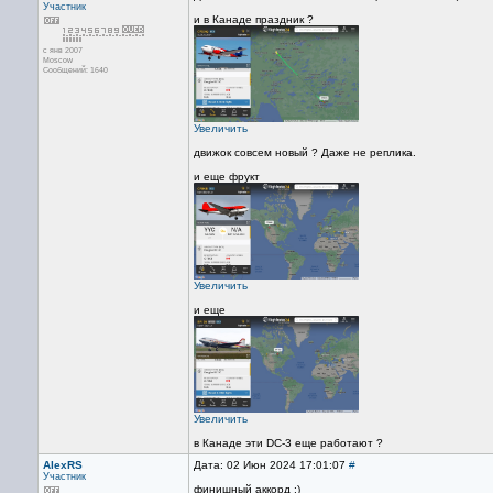
Участник
и в Канаде праздник ?
с янв 2007
Moscow
Сообщений: 1640
Увеличить
движок совсем новый ? Даже не реплика.
и еще фрукт
Увеличить
и еще
Увеличить
в Канаде эти DC-3 еще работают ?
AlexRS
Дата: 02 Июн 2024 17:01:07
#
Участник
финишный аккорд :)