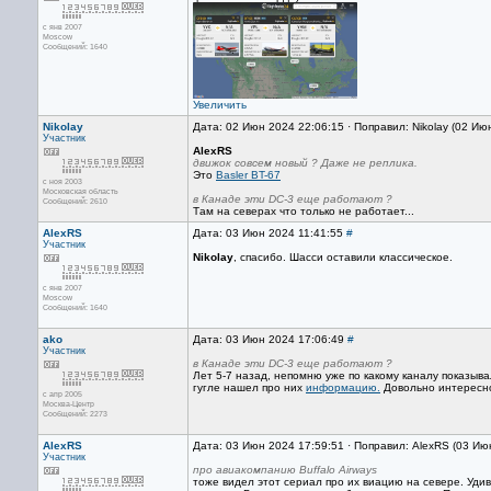
с янв 2007
Moscow
Сообщений: 1640
Увеличить
Nikolay
Дата: 02 Июн 2024 22:06:15 · Поправил: Nikolay (02 Ию
Участник
AlexRS
движок совсем новый ? Даже не реплика.
Это
Basler BT-67
с ноя 2003
Московская область
в Канаде эти DC-3 еще работают ?
Сообщений: 2610
Там на северах что только не работает...
AlexRS
Дата: 03 Июн 2024 11:41:55
#
Участник
Nikolay
, спасибо. Шасси оставили классическое.
с янв 2007
Moscow
Сообщений: 1640
ako
Дата: 03 Июн 2024 17:06:49
#
Участник
в Канаде эти DC-3 еще работают ?
Лет 5-7 назад, непомню уже по какому каналу показывал
гугле нашел про них
информацию.
Довольно интересно
с апр 2005
Москва-Центр
Сообщений: 2273
AlexRS
Дата: 03 Июн 2024 17:59:51 · Поправил: AlexRS (03 Ию
Участник
про авиакомпанию Buffalo Airways
тоже видел этот сериал про их виацию на севере. Удиви