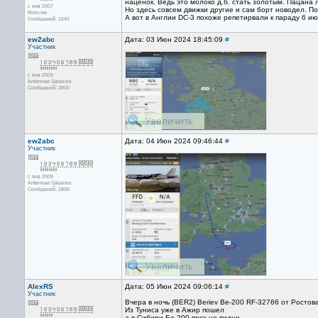
наценок. Ведь это молоко д.б. стать золотым. Пацана 
с янв 2007
Но здесь совсем движки другие и сам борт новодел. По
Moscow
А вот в Англии DC-3 похоже репетирвали к параду 6 июн
Сообщений: 1640
ew2abc
Дата: 03 Июн 2024 18:45:09
#
Участник
с янв 2009
Antennae Galaxies
Сообщений: 2800
ew2abc
Дата: 04 Июн 2024 09:46:44
#
Участник
с янв 2009
Antennae Galaxies
Сообщений: 2800
AlexRS
Дата: 05 Июн 2024 09:06:14
#
Участник
Вчера в ночь (BER2) Beriev Be-200 RF-32766 от Ростова
Из Туниса уже в Ажир пошел
а в Сибири Бе-200 пока не видно