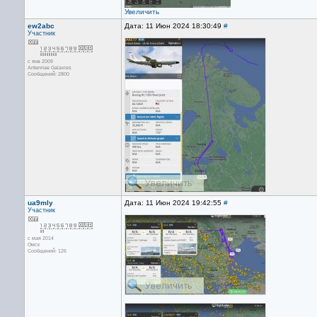
Увеличить
ew2abc
Дата: 11 Июн 2024 18:30:49
#
Участник
с янв 2009
Antennae Galaxies
Сообщений: 2800
ua9mly
Дата: 11 Июн 2024 19:42:55
#
Участник
с мая 2014
Омск
Сообщений: 126