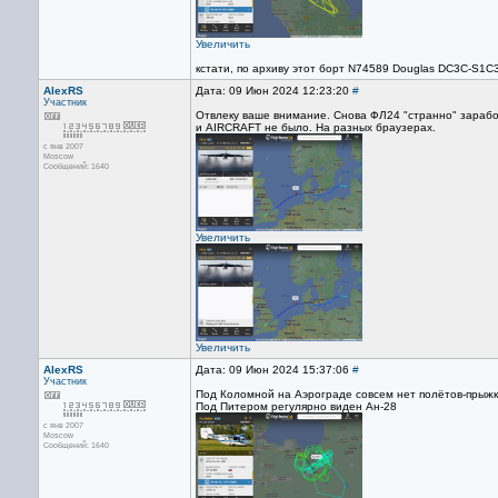
Увеличить
кстати, по архиву этот борт N74589 Douglas DC3C-S1C
AlexRS
Дата: 09 Июн 2024 12:23:20
#
Участник
Отвлеку ваше внимание. Снова ФЛ24 "странно" зарабо
и AIRCRAFT не было. На разных браузерах.
с янв 2007
Moscow
Сообщений: 1640
Увеличить
Увеличить
AlexRS
Дата: 09 Июн 2024 15:37:06
#
Участник
Под Коломной на Аэрограде совсем нет полётов-прыжк
Под Питером регулярно виден Ан-28
с янв 2007
Moscow
Сообщений: 1640