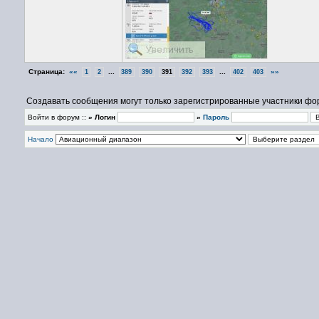
Страница:
««
...
...
»»
1
2
389
390
391
392
393
402
403
Создавать сообщения могут только зарегистрированные участники фо
Войти в форум ::
» Логин
»
Пароль
Начало