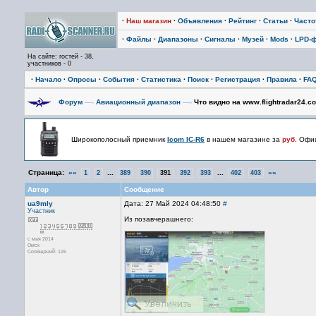
·
Наш магазин
·
Объявления
·
Рейтинг
·
Статьи
·
Част
·
Файлы
·
Диапазоны
·
Сигналы
·
Музей
·
Mods
·
LPD-
На сайте: гостей - 38,
участников - 0
·
Начало
·
Опросы
·
События
·
Статистика
·
Поиск
·
Регистрация
·
Правила
·
FA
Форум
—›
Авиационный диапазон
—›
Что видно на www.flightradar24.c
Широкополосный приемник
Icom IC-R6
в нашем магазине за
руб.
Офиц
Страница:
««
...
...
»»
1
2
389
390
391
392
393
402
403
Автор
Сообщение
ua9mly
Дата: 27 Май 2024 04:48:50
#
Участник
Из позавчерашнего:
с мая 2014
Омск
Сообщений: 126