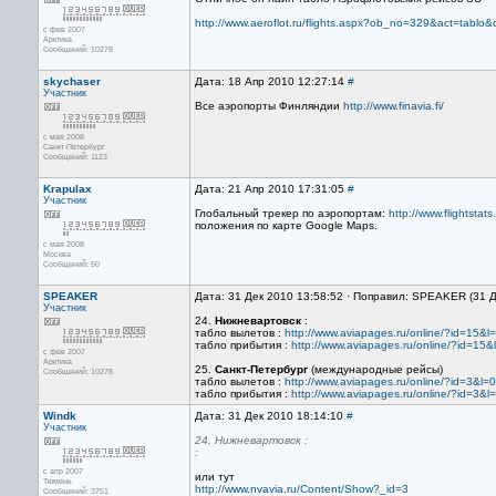
http://www.aeroflot.ru/flights.aspx?ob_no=329&act=tab
с фев 2007
Арктика
Сообщений: 10278
skychaser
Дата: 18 Апр 2010 12:27:14
#
Участник
Все аэропорты Финляндии
http://www.finavia.fi/
с мая 2008
Санкт-Петербург
Сообщений: 1123
Krapulax
Дата: 21 Апр 2010 17:31:05
#
Участник
Глобальный трекер по аэропортам:
http://www.flightst
положения по карте Google Maps.
с мая 2008
Москва
Сообщений: 50
SPEAKER
Дата: 31 Дек 2010 13:58:52 · Поправил: SPEAKER (31 
Участник
24.
Нижневартовск
:
табло вылетов :
http://www.aviapages.ru/online/?id=15&l
табло прибытия :
http://www.aviapages.ru/online/?id=15&
с фев 2007
Арктика
25.
Санкт-Петербург
(международные рейсы)
Сообщений: 10278
табло вылетов :
http://www.aviapages.ru/online/?id=3&l=0
табло прибытия :
http://www.aviapages.ru/online/?id=3&l
Windk
Дата: 31 Дек 2010 18:14:10
#
Участник
24. Нижневартовск :
:
с апр 2007
или тут
Тюмень
http://www.nvavia.ru/Content/Show?_id=3
Сообщений: 3751