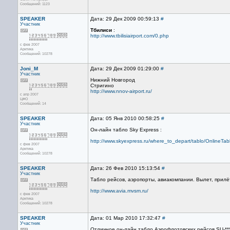
Сообщений: 1123
SPEAKER
Дата: 29 Дек 2009 00:59:13
#
Участник
Тбилиси
:
http://www.tbilisiairport.com/0.php
с фев 2007
Арктика
Сообщений: 10278
Joni_M
Дата: 29 Дек 2009 01:29:00
#
Участник
Нижний Новгород
Стригино
http://www.nnov-airport.ru/
с апр 2007
ЦФО
Сообщений: 14
SPEAKER
Дата: 05 Янв 2010 00:58:25
#
Участник
Он-лайн табло Sky Express :
http://www.skyexpress.ru/where_to_depart/tablo/OnlineTab
с фев 2007
Арктика
Сообщений: 10278
SPEAKER
Дата: 26 Фев 2010 15:13:54
#
Участник
Табло рейсов, аэропорты, авиакомпании. Вылет, прилё
http://www.avia.mvsm.ru/
с фев 2007
Арктика
Сообщений: 10278
SPEAKER
Дата: 01 Мар 2010 17:32:47
#
Участник
Отличное он-лайн табло Аэрофлотовских рейсов SU-***