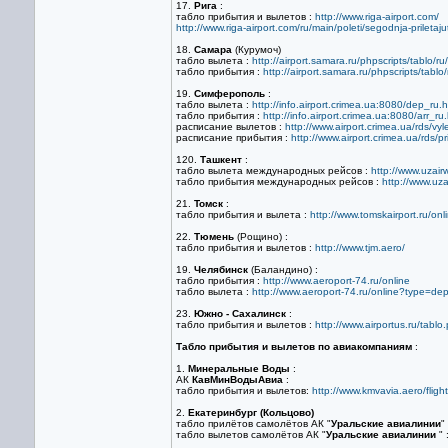
17.
Рига
:
табло прибытия и вылетов :
http://www.riga-airport.com/
http://www.riga-airport.com/ru/main/poleti/segodnja-priletajut-
18.
Самара
(Курумоч)
табло вылета :
http://airport.samara.ru/phpscripts/tablo/ru
табло прибытия :
http://airport.samara.ru/phpscripts/tablo
19.
Симферополь
:
табло вылета :
http://info.airport.crimea.ua:8080/dep_ru.
табло прибытия :
http://info.airport.crimea.ua:8080/arr_ru
расписание вылетов :
http://www.airport.crimea.ua/rds/vyl
расписание прибытия :
http://www.airport.crimea.ua/rds/p
120.
Ташкент
:
табло вылета международных рейсов :
http://www.uzai
табло прибытия международных рейсов :
http://www.uz
21.
Томск
:
табло прибытия и вылета :
http://www.tomskairport.ru/onl
22.
Тюмень
(Рощино) :
табло прибытия и вылетов :
http://www.tjm.aero/
19.
Челябинск
(Баландино) :
табло прибытия :
http://www.aeroport-74.ru/online
табло вылета :
http://www.aeroport-74.ru/online?type=de
23.
Южно - Сахалинск
:
табло прибытия и вылетов :
http://www.airportus.ru/tablo
Табло прибытия и вылетов по авиакомпаниям
:
1.
Минеральные Воды
:
АК
КавМинВодыАвиа
:
табло прибытия и вылетов:
http://www.kmvavia.aero/fligh
2.
Екатеринбург (Кольцово)
табло прилётов самолётов АК "
Уральские авиалинии
"
табло вылетов самолётов АК "
Уральские авиалинии
" 