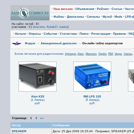
·
Наш магазин
·
Объявления
·
Рейтинг
·
Статьи
·
Част
·
Файлы
·
Диапазоны
·
Сигналы
·
Музей
·
Mods
·
LPD-
На сайте: гостей - 67,
участников - 3 [
dxreceive
,
Rybak27
,
waduz
]
·
Начало
·
Опросы
·
События
·
Статистика
·
Поиск
·
Регистрация
·
Правила
·
FA
Форум
—›
Авиационный диапазон
—›
Он-лайн табло аэропортов
Блоки питания для радиотехники
:
Ajetrays
,
Alan
,
Manson
,
Optim
,
RM
,
Vega
,
Yaesu
,
Alan K35
RM LPS 105
(1 Ампер)
(5 Ампер)
руб.
руб.
Страница:
»»
1
2
Автор
Сообщение
SPEAKER
Дата: 25 Дек 2009 16:25:44 · Поправил: SPEAKER (25 