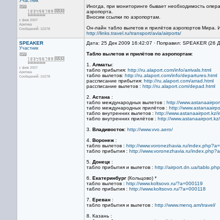
Участник
Иногда, при мониторинге бывает необходимость опера
аэропорта.
Вносим ссылки по аэропортам.
с фев 2007
Арктика
Он-лайн табло вылетов и прилётов аэропортов Мира. 
Сообщений: 10278
http://links.travel.ru/transport/avia/airports/
SPEAKER
Дата: 25 Дек 2009 16:42:07 · Поправил: SPEAKER (26 
Участник
Табло вылетов и прилётов по аэропортам
:
1.
Алматы
:
с фев 2007
табло прибытия:
http://ru.alaport.com/info/arrivals.html
Арктика
табло вылетов:
http://ru.alaport.com/info/departures.html
Сообщений: 10278
рассписание прибытия:
http://ru.alaport.com/arrad.html
рассписание вылетов :
http://ru.alaport.com/depad.html
2.
Астана
:
табло международных вылетов :
http://www.astanaairp
табло международных прилётов :
http://www.astanaair
табло внутренних вылетов :
http://www.astanaairport.k
табло внутренних прилётов :
http://www.astanaairport.
3.
Владивосток
:
http://www.vvo.aero/
4.
Воронеж
:
табло вылетов :
http://www.voronezhavia.ru/index.php?a
табло прибытия :
http://www.voronezhavia.ru/index.php?
5.
Донецк
:
табло прибытия и вылетов :
http://airport.dn.ua/tablo.php
6.
Екатеринбург
(Кольцово) *
табло вылетов :
http://www.koltsovo.ru/?a=000119
табло прибытия :
http://www.koltsovo.ru/?a=000118
7.
Ереван
:
табло прибытия и вылетов :
http://www.menq.am/travel/
8. Казань :