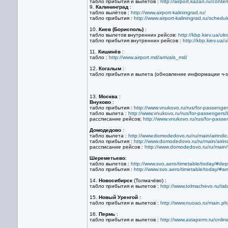
табло прибытия и вылетов :
http://airport.kazan.ru/cont
9.
Калининград
:
табло вылётов :
http://www.airport-kaliningrad.ru/
табло прибытия :
http://www.airport-kaliningrad.ru/schedul
10.
Киев (Борисполь)
:
табло вылетов внутренних рейсов:
http://kbp.kiev.ua/ukra
табло прибытия внутренних рейсов :
http://kbp.kiev.ua/uk
11.
Кишинёв
:
табло :
http://www.airport.md/arrivals_md/
12.
Когалым
:
табло прибытия и вылета (обновление информации ч-з
13.
Москва
:
Внуково
:
табло прибытия :
http://www.vnukovo.ru/rus/for-passenge
табло вылета :
http://www.vnukovo.ru/rus/for-passengers/
рассписание рейсов:
http://www.vnukovo.ru/rus/for-passen
Домодедово
:
табло вылета :
http://www.domodedovo.ru/ru/main/airindica
табло прибытия :
http://www.domodedovo.ru/ru/main/airind
рассписание рейсов :
http://www.domodedovo.ru/ru/main/
Шереметьево
:
табло вылетов :
http://www.svo.aero/timetable/today/#dep
табло прибытия :
http://www.svo.aero/timetable/today/#arr
14.
Новосибирск
(Толмачёво) :
табло прибытия и вылетов :
http://www.tolmachevo.ru/ta
15.
Новый Уренгой
:
табло прибытия и вылетов :
http://www.nuoao.ru/main.p
16.
Пермь
:
табло прибытия и вылетов :
http://www.aviaperm.ru/onlin