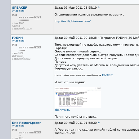
SPEAKER
Дата: 05 Мар 2011 23:55:19
#
Участник
Отслеживание полетов в реальном времени :
http://es.flightaware.com/
с фев 2007
Арктика
Сообщений: 10278
РУБИН
Дата: 30 Май 2011 00:18:35 · Поправил: РУБИН (30 Май
Участник
Темы подходящей не нашёл, надеюсь кому и пригодит
Вкратце.
Google включил новый сервис.
с янв 2007
Сервис позволяет довольно быстро получить необходи
Из России
Достаточно сформулировать свой запрос.
Сообщений: 2272
Пример:
Допустим хочу улететь из Москвы в Геленджик на откры
Формирую запрос:
самолёт москва геленджик
=
ENTER
И вот что мы видим:
Увеличить
Приятного полёта и отдыха.
Erik RostovSpotter
Дата: 30 Май 2011 01:58:30
#
Участник
А Ростов так и не сделал онлайн табло! хотя в аэров
затем Ренове.
с фев 2011