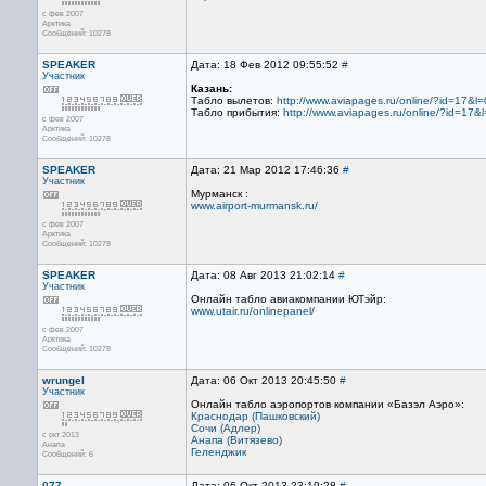
с фев 2007
Арктика
Сообщений: 10278
SPEAKER
Дата: 18 Фев 2012 09:55:52
#
Участник
Казань:
Табло вылетов:
http://www.aviapages.ru/online/?id=17&l=
Табло прибытия:
http://www.aviapages.ru/online/?id=17&
с фев 2007
Арктика
Сообщений: 10278
SPEAKER
Дата: 21 Мар 2012 17:46:36
#
Участник
Мурманск :
www.airport-murmansk.ru/
с фев 2007
Арктика
Сообщений: 10278
SPEAKER
Дата: 08 Авг 2013 21:02:14
#
Участник
Онлайн табло авиакомпании ЮТэйр:
www.utair.ru/onlinepanel/
с фев 2007
Арктика
Сообщений: 10278
wrungel
Дата: 06 Окт 2013 20:45:50
#
Участник
Онлайн табло аэропортов компании «Базэл Аэро»:
Краснодар (Пашковский)
Сочи (Адлер)
с окт 2013
Анапа (Витязево)
Анапа
Геленджик
Сообщений: 6
077
Дата: 06 Окт 2013 23:19:28
#