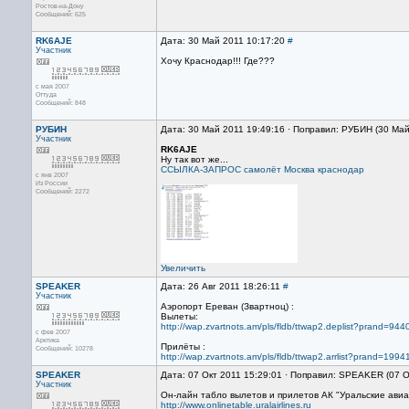
Ростов-на-Дону
Сообщений: 625
RK6AJE
Дата: 30 Май 2011 10:17:20
#
Участник
Хочу Краснодар!!! Где???
с мая 2007
Оттуда
Сообщений: 848
РУБИН
Дата: 30 Май 2011 19:49:16 · Поправил: РУБИН (30 Май
Участник
RK6AJE
Ну так вот же...
ССЫЛКА-ЗАПРОС самолёт Москва краснодар
с янв 2007
Из России
Сообщений: 2272
Увеличить
SPEAKER
Дата: 26 Авг 2011 18:26:11
#
Участник
Аэропорт Ереван (Звартноц) :
Вылеты:
http://wap.zvartnots.am/pls/fldb/ttwap2.deplist?prand=9
с фев 2007
Арктика
Прилёты :
Сообщений: 10278
http://wap.zvartnots.am/pls/fldb/ttwap2.arrlist?prand=19
SPEAKER
Дата: 07 Окт 2011 15:29:01 · Поправил: SPEAKER (07 О
Участник
Он-лайн табло вылетов и прилетов АК "Уральские авиа
http://www.onlinetable.uralairlines.ru