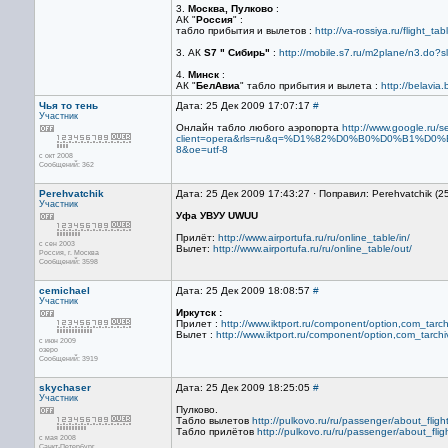
3.
Москва, Пулково
:
АК "
Россия
" :
табло прибытия и вылетов :
http://va-rossiya.ru/flight_ta
3. АК
S7 " Сибирь"
:
http://mobile.s7.ru/m2plane/n3.do
4.
Минск
:
АК "
БелАвиа
" табло прибытия и вылета :
http://belavia.
Чья то тень
Дата: 25 Дек 2009 17:07:17
#
Участник
Онлайн табло любого аэропорта
http://www.google.ru/s
client=opera&rls=ru&q=%D1%82%D0%B0%D0%B1%D
8&oe=utf-8
с окт 2008
Сообщений: 362
Perehvatchik
Дата: 25 Дек 2009 17:43:27 · Поправил: Perehvatchik (2
Участник
Уфа
УВУУ
UWUU
Прилёт:
http://www.airportufa.ru/ru/online_table/in/
с сен 2003
Вылет:
http://www.airportufa.ru/ru/online_table/out/
Россия, г. Москва
Сообщений: 3598
cemichael
Дата: 25 Дек 2009 18:08:57
#
Участник
Иркутск :
Прилет :
http://www.iktport.ru/component/option,com_tarchi
Вылет :
http://www.iktport.ru/component/option,com_tarchiv
с июн 2009
озеро
Сообщений: 3919
skychaser
Дата: 25 Дек 2009 18:25:05
#
Участник
Пулково.
Табло вылетов
http://pulkovo.ru/ru/passenger/about_fligh
Табло прилётов
http://pulkovo.ru/ru/passenger/about_flig
с мая 2008
Санкт-Петербург