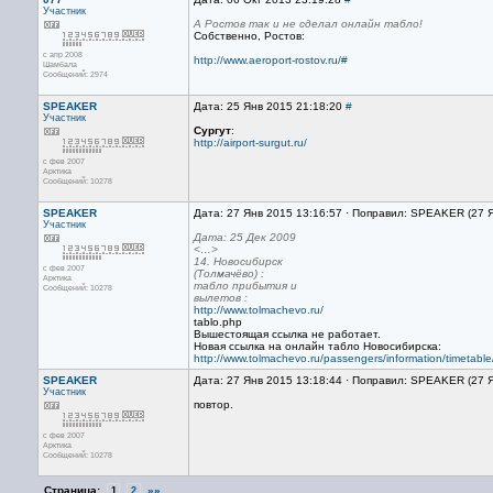
Участник
А Ростов так и не сделал онлайн табло!
Собственно, Ростов:
с апр 2008
http://www.aeroport-rostov.ru/#
Шамбала
Сообщений: 2974
SPEAKER
Дата: 25 Янв 2015 21:18:20
#
Участник
Сургут
:
http://airport-surgut.ru/
с фев 2007
Арктика
Сообщений: 10278
SPEAKER
Дата: 27 Янв 2015 13:16:57 · Поправил: SPEAKER (27 
Участник
Дата: 25 Дек 2009
<…>
14. Новосибирск
с фев 2007
(Толмачёво) :
Арктика
табло прибытия и
Сообщений: 10278
вылетов :
http://www.tolmachevo.ru/
tablo.php
Вышестоящая ссылка не работает.
Новая ссылка на онлайн табло Новосибирска:
http://www.tolmachevo.ru/passengers/information/timetable
SPEAKER
Дата: 27 Янв 2015 13:18:44 · Поправил: SPEAKER (27 
Участник
повтор.
с фев 2007
Арктика
Сообщений: 10278
Страница:
»»
1
2