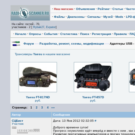
·
Наш магазин
·
Объявления
·
Рейтинг
·
Статьи
·
Част
·
Файлы
·
Диапазоны
·
Сигналы
·
Музей
·
Mods
·
LPD-
На сайте: гостей - 70,
участников - 2 [
Rybak27
,
Evpator
]
·
Начало
·
Опросы
·
События
·
Статистика
·
Поиск
·
Регистрация
·
Правила
·
FA
Форум
—›
Разработка, ремонт, схемы, модификации
—›
Адаптеры USB - 
Трансиверы
Yaesu
в нашем магазине
Yaesu FT-817ND
Yaesu FT-857D
руб.
руб.
Страница:
»»
1
2
3
4
Автор
Сообщение
СЦБист
Дата: 13 Янв 2012 02:32:05
#
Участник
Доброго времени суток!
Прогресс неумолимо идёт вперёд и вместе с ним , как 
Развитие портативных компьютеров и прочих технологи