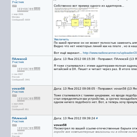
Участник
Собственно вот пример одного из адаптеров...
с мар 2006
Москва
Сообщений: 6659
Увеличить
По какой причине он не может полностью заменить ап
Видно что нет некоторых линий как на плате , но в наш
Вот ещё вариант...
http://www.radioscanner.ru/uploader/
ПАлексей
Дата: 13 Янв 2012 08:15:36 · Поправил: ПАлексей (13 
Участник
Я тоже сталкивался с этими адаптерами-полная задни
китайский в DX. Пишет и читает через раз. В итоге пл
с сен 2007
Россия
Сообщений: 3991
vovan58
Дата: 13 Янв 2012 09:08:05 · Поправил: vovan58 (13 Ян
Участник
Тоже сталкивался с такими шнурками, но вроде подоб
стал определяться как устройство, а срочно понадобил
одном ничего подобного нет. Вот, а теперь хочу прику
с июл 2004
СССР
Сообщений: 851
ПАлексей
Дата: 13 Янв 2012 09:39:24
#
Участник
vovan58
Посмотрел по вашей ссылке-отечественные барыги от
городе все компьютерные магазины ни в одном ничег
с сен 2007
Россия