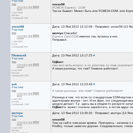
Участник
vovan58
PCMCIA Express - COM
Так не бывает. Может быть или PCMCIA-COM, или Expres
с июл 2005
Москва
Сообщений: 609
vovan58
Дата: 13 Янв 2012 12:12:09 · Поправил: vovan58 (13 Ян
Участник
молчун
Спасибо!
Express Card-COM
именно так, путаюсь в них.
Поправил.
с июл 2004
СССР
Сообщений: 851
ПАлексей
Дата: 13 Янв 2012 13:17:25
#
Участник
СЦБист
так вот ведь вопрос: а не адаптер ли там запрятан
А какая разница, что там? Главное работает!
с сен 2007
Россия
Сообщений: 3991
avk
Дата: 13 Янв 2012 13:23:49
#
Участник
А какая разница, что там? Главное работает!
Разница в том, что если со стандартным COM-портом 
с апр 2007
адаптерами внутри - нет. И не факт, что следующая в
Москва
шнурок делает. Т.е. здесь вы в общем-то рискуете ни
Сообщений: 1096
СЦБист
'а, может сначала заработать, а потом вдруг не
молчун
Дата: 13 Янв 2012 13:30:20 · Поправил: молчун (13 Ян
Участник
vovan58
Там на сайте описание кривое. Повторюсь - начинка у 
Prolific), только заметно дороже. Следовательно, глюки
с июл 2005
Москва