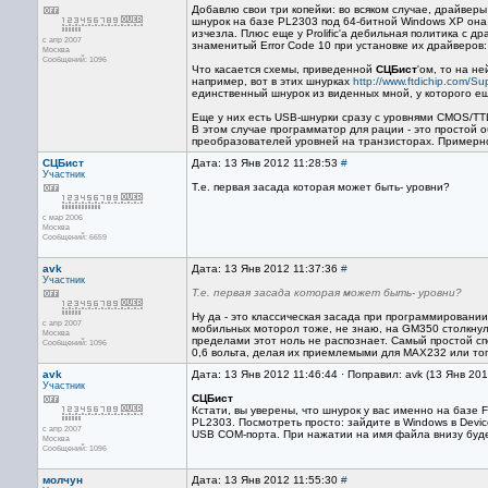
Добавлю свои три копейки: во всяком случае, драйвер
шнурок на базе PL2303 под 64-битной Windows XP она
изчезла. Плюс еще у Prolific'а дебильная политика с д
с апр 2007
знаменитый Error Code 10 при установке их драйверов
Москва
Сообщений: 1096
Что касается схемы, приведенной
СЦБист
'ом, то на н
например, вот в этих шнурках
http://www.ftdichip.com/
единственный шнурок из виденных мной, у которого ещ
Еще у них есть USB-шнурки сразу с уровнями CMOS/TTL
В этом случае программатор для рации - это простой 
преобразователей уровней на транзисторах. Примерно 
СЦБист
Дата: 13 Янв 2012 11:28:53
#
Участник
Т.е. первая засада которая может быть- уровни?
с мар 2006
Москва
Сообщений: 6659
avk
Дата: 13 Янв 2012 11:37:36
#
Участник
Т.е. первая засада которая может быть- уровни?
Ну да - это классическая засада при программировании
с апр 2007
мобильных моторол тоже, не знаю, на GM350 столкнул
Москва
пределами этот ноль не распознает. Самый простой сп
Сообщений: 1096
0,6 вольта, делая их приемлемыми для MAX232 или тог
avk
Дата: 13 Янв 2012 11:46:44 · Поправил: avk (13 Янв 20
Участник
СЦБист
Кстати, вы уверены, что шнурок у вас именно на базе
PL2303. Посмотреть просто: зайдите в Windows в Device
с апр 2007
USB COM-порта. При нажатии на имя файла внизу будет
Москва
Сообщений: 1096
молчун
Дата: 13 Янв 2012 11:55:30
#