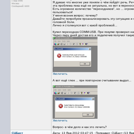
с мар 2006
Я думаю что многие уже поняли о чём пойдёт речь. Р
Москва
эта проблема пока ещё не актуальна, но вот в переносн
Сообщений: 6659
Есть огромное количество "переходников", но ... огр
пользоваться!
У меня возник вопрос: почему?
Давайте попробуем проанализировать эту ситуацию и 
головной боли.
Лично я столкнулся вот с какой проблемой...
Купил переходник СОММ-USB. При покупке проверил на 
Через пару дней достав его и подключив получил такую 
Увеличить
А вот ещё глюк ... при повторном считывании выдал...
Увеличить
Вопрос- в чём дело и как это лечить?
СЦБист
Дата: 13 Янв 2012 03:47:15 · Поправил: СЦБист (13 Ян