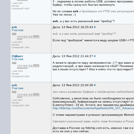
2 - задержка в логике работы USB, условно программ
с мар 2006
буфер, чтобы сразу его быстро выплюнуть
Москва
Сообщений: 6659
Но по словам
avk
в драйверах от FTDI это регулируе
Уже не плохо :-)
avk
, а у вас есть указанный вам "прибор"?
avk
Дата: 13 Янв 2012 18:25:43
#
Участник
avk, а у вас есть указанный вам "прибор"?
Если под "прибором" имеются в виду шнурки USB<->TTL 
с апр 2007
Москва
Сообщений: 1096
СЦБист
Дата: 13 Янв 2012 21:44:27
#
Участник
А можете провести пару экспериментов :-) ? при каки
радиостанций, а при каких начинается сбой? Понимаю 
как я понял отсутствует? Или я опять что-то проглядел?
с мар 2006
Москва
Сообщений: 6659
avk
Дата: 13 Янв 2012 22:04:38
#
Участник
при каких размерах буфера и тайм-аутах наблюдает
Собственно, у меня пока не было необходимости крут
с апр 2007
(максимальный), буферизация на запись отсутствует (т
Москва
(LatencyTimer) - 16 мс. Кстати, все параметры драйвер
Сообщений: 1096
http://ftdichip.com/Documents/AppNotes/AN_107_Advanc
С этими параметрами я успешно программирую Motoro
Смотрел указанный вами сайт- там доставка в Росси
Доставка в Россию на ftdichip.com есть, именно там я
есть ли они у них сейчас.