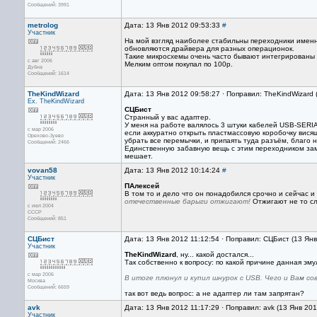
Сообщений: 3991
metrolog
Дата: 13 Янв 2012 09:53:33
#
Участник
На мой взгляд наиболее стабильны переходники именно
обновляются драйвера для разных операционок.
Такие микросхемы очень часто бывают интегрированы 
с авг 2006
Мелким оптом покупал по 100р.
Дубна
Сообщений: 1614
TheKindWizard
Дата: 13 Янв 2012 09:58:27 · Поправил: TheKindWizard 
Ex. TheKindWizard
СЦБист
Странный у вас адаптер.
У меня на работе валялось 3 штуки кабелей USB-SERIA
с мар 2006
если аккуратно открыть пластмассовую коробочку вися
Орехово-Зуево
убрать все перемычки, и припаять туда разъём, благо 
Сообщений: 2466
Единственную забавную вещь с этим переходником зам
мешает.
vovan58
Дата: 13 Янв 2012 10:14:24
#
Участник
ПАлексей
В том то и дело что он понадобился срочно и сейчас и
отечественные барыги отжигают!
Отжигают не то сло
с июл 2004
СССР
Сообщений: 851
СЦБист
Дата: 13 Янв 2012 11:12:54 · Поправил: СЦБист (13 Ян
Участник
TheKindWizard
, ну... какой достался...
Так собственно к вопросу: по какой причине данная э
с мар 2006
В итоге плюнул и купил шнурок с USB. Чего и Вам со
Москва
Сообщений: 6659
так вот ведь вопрос: а не адаптер ли там запрятан?
avk
Дата: 13 Янв 2012 11:17:29 · Поправил: avk (13 Янв 20
Участник