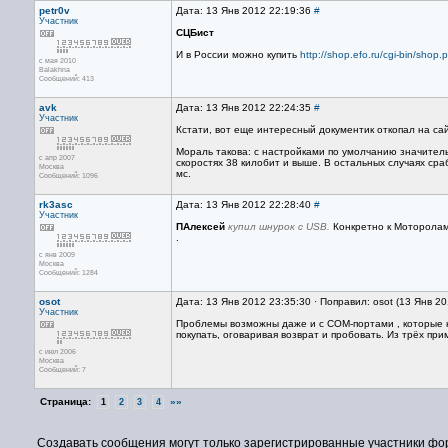
petr0v
Дата: 13 Янв 2012 22:19:36
#
Участник
СЦБист
И в России можно купить
http://shop.efo.ru/cgi-bin/sh
с мая 2010
Balakhna
Сообщений: 413
avk
Дата: 13 Янв 2012 22:24:35
#
Участник
Кстати, вот еще интересный документик откопал на са
Мораль такова: с настройками по умолчанию значител
с апр 2007
скоростях 38 килобит и выше. В остальных случаях сра
Москва
мс.
Сообщений: 1096
rk3asc
Дата: 13 Янв 2012 22:28:40
#
Участник
ПАлексей
купил шнурок с USB.
Конкретно к Моторолам 
.
с янв 2009
Москва
Сообщений: 1284
osot
Дата: 13 Янв 2012 23:35:30 · Поправил: osot (13 Янв 2
Участник
Проблемы возможны даже и с COM-портами , которые н
покупать, оговаривая возврат и пробовать. Из трёх п
с июл 2006
Москва
Сообщений: 7
Страница:
»»
1
2
3
4
Создавать сообщения могут только зарегистрированные участники фо