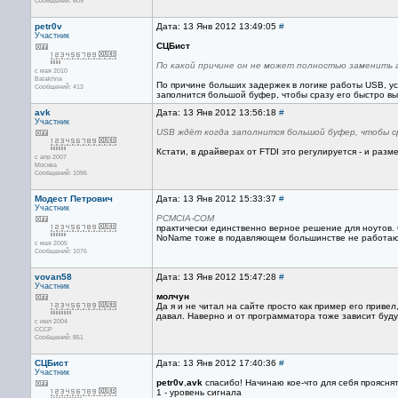
Сообщений: 609
petr0v
Дата: 13 Янв 2012 13:49:05
#
Участник
СЦБист
По какой причине он не может полностью заменить
с мая 2010
Balakhna
По причине больших задержек в логике работы USB, у
Сообщений: 413
заполнится большой буфер, чтобы сразу его быстро в
avk
Дата: 13 Янв 2012 13:56:18
#
Участник
USB ждёт когда заполнится большой буфер, чтобы с
Кстати, в драйверах от FTDI это регулируется - и разм
с апр 2007
Москва
Сообщений: 1096
Модест Петрович
Дата: 13 Янв 2012 15:33:37
#
Участник
PCMCIA-COM
практически единственно верное решение для ноутов. G
NoName тоже в подавляющем большинстве не работаю
с мая 2005
Сообщений: 1076
vovan58
Дата: 13 Янв 2012 15:47:28
#
Участник
молчун
Да я и не читал на сайте просто как пример его привел
давал. Наверно и от программатора тоже зависит будут
с июл 2004
СССР
Сообщений: 851
СЦБист
Дата: 13 Янв 2012 17:40:36
#
Участник
petr0v
,
avk
спасибо! Начинаю кое-что для себя прояснять
1 - уровень сигнала