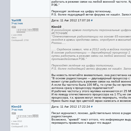
работать в режиме связи на любой военной частоте. 
РЭБ."
Переходят зелёные на цифру потихоньку..
P.S. более подходящей ветки форума не нашёл. Запост
YuriVR
Дата: 11 Авг 2012 17:07:16
#
Участник
Klen10
В российскую армию поступили персональные цифро
ИСТОЧНИК
с ноя 2008
"Отечественные радиостанции на основе 65-наноме
Омск
сегодня в армии средства связи, опробуют в масштаб
Сообщений: 2700
России.....
..... Сердюков заявил, что в 2012 году в войска по
В основе радиостанции — двухъядерный процессор 1
сутки работать в режиме связи на любой военной ч
противодействия РЭБ."
Переходят зелёные на цифру потихоньку..
P.S. более подходящей ветки форума не нашёл. Запо
Вы новость почитайте внимательно, она рассчитана н
"В основе радиостанции — двухъядерный процессор с 
может сутки работать в режиме связи на любой военно
А если бы частота была 100 МГц, то сутки бы не прот
антенна сразу к процессору подключается?
И рабочие частоты у этого муляжа начинаются от 25 М
И по поводу отечественного процессора на 1 ГГц не с
процессора, т.к. краник могут легко перекрыть, чтобы 
Нужно было еще про цветной экран написать и возможн
Klen10
Дата: 11 Авг 2012 17:22:24
#
Участник
Писал журналист, похоже, действительно плохо в рад
радиостанции.
Возможно, "кривой" текст оттого, что информации выд
с янв 2010
переварить правильно и выдал что выдал
Москва
Сообщений: 173