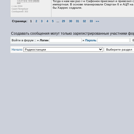
Тогда к нам как раз г-н Сафонюк приезжал и привозил 
импортная. В основе планировали Cпартан 6 и АЦП на
с сен 2004
бы Харрис содрали.
Санкт-Петербург
Сообщений: 302
Страница:
...
»»
1
2
3
4
5
29
30
31
32
33
Создавать сообщения могут только зарегистрированные участники фо
Войти в форум ::
» Логин
»
Пароль
Начало