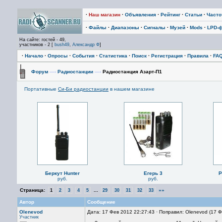
·
Наш магазин
·
Объявления
·
Рейтинг
·
Статьи
·
Част
·
Файлы
·
Диапазоны
·
Сигналы
·
Музей
·
Mods
·
LPD-
На сайте: гостей - 49,
участников - 2 [
bush49
,
Александр Ф
]
·
Начало
·
Опросы
·
События
·
Статистика
·
Поиск
·
Регистрация
·
Правила
·
FA
Форум
—›
Радиостанции
—›
Радиостанция Азарт-П1
Портативные
Си-Би радиостанции
в нашем магазине
Беркут Hunter
Егерь 3
P
руб.
руб.
Страница:
...
»»
1
2
3
4
5
29
30
31
32
33
Автор
Сообщение
Olenevod
Дата: 17 Фев 2012 22:27:43 · Поправил: Olenevod (17 
Участник