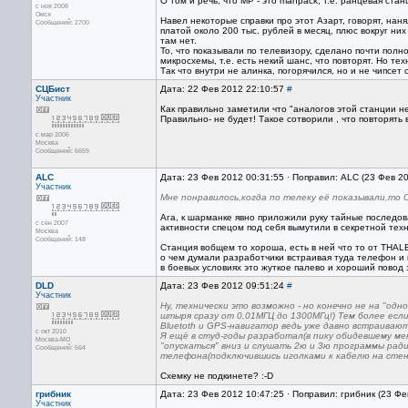
О том и речь, что MP - это manpack, т.е. ранцевая станц
с ноя 2008
Омск
Навел некоторые справки про этот Азарт, говорят, нан
Сообщений: 2700
платой около 200 тыс. рублей в месяц, плюс вокруг ни
там нет.
То, что показывали по телевизору, сделано почти полн
микросхемы, т.е. есть некий шанс, что повторят. Но те
Так что внутри не алинка, погорячился, но и не чипсет 
СЦБист
Дата: 22 Фев 2012 22:10:57
#
Участник
Как правильно заметили что "аналогов этой станции не
Правильно- не будет! Такое сотворили , что повторять 
с мар 2006
Москва
Сообщений: 6659
ALC
Дата: 23 Фев 2012 00:31:55 · Поправил: ALC (23 Фев 2
Участник
Мне понравилось,когда по телеку её показывали,то 
Ага, к шарманке явно приложили руку тайные последов
с сен 2007
активности спецом под себя вымутили в секретной техн
Москва
Сообщений: 148
Станция вобщем то хороша, есть в ней что то от THALE
о чем думали разработчики встраивая туда телефон и 
в боевых условиях это жуткое палево и хороший повод 
DLD
Дата: 23 Фев 2012 09:51:24
#
Участник
Ну, технически это возможно - но конечно не на "од
штыря сразу от 0,01МГЦ до 1300МГц!) Тем более если
Bluetoth и GPS-навигатор ведь уже давно встраиваю
с окт 2010
Я ещё в студ-годы разработал(в пику обидевшему ме
Москва-МО
"опускаться" вниз и слушать 2ю и 3ю программы рад
Сообщений: 564
телефона(подключившись иголками к кабелю на стене) 
Схемку не подкинете? :-D
грибник
Дата: 23 Фев 2012 10:47:25 · Поправил: грибник (23 Фе
Участник