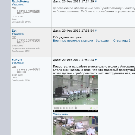
RadioKoteg
Дата: 20 Фев 2012 17:24:29
#
Участник
программное обеспечение этой радиостанции подде
радиопротоколы. Работа с последними осуществляет
с сен 2006
Киев
Сообщений: 14486
Zet
Дата: 20 Фев 2012 17:33:54
#
Участник
Обсуждали его уже
Военные носимые станции - большие ! - Страница 2
с июл 2006
Петропавловск-Камчатский
Сообщений: 1252
YuriVR
Дата: 20 Фев 2012 17:53:24
#
Участник
Посмотрели на работе внимательно видео с Ангстрема,
Стало окончательно ясно, что это массовый преступный
почти пустые - приборов почти нет, инструмента нет, х
с ноя 2008
Омск
Сообщений: 2700
Увеличить