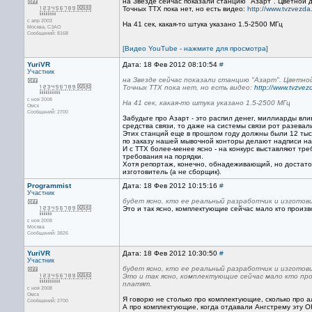
на Звезде сейчас показали станцию "Азарт". Цветной д
Точных ТТХ пока нет, но есть видео:
http://www.tvzvezd
с апр 2003
На 41 сек, какая-то штука указано 1.5-2500 МГц
Москва, СЗАО
Сообщений: 8168
[Видео YouTube - нажмите для просмотра]
YuriVR
Дата: 18 Фев 2012 08:10:54
#
Участник
на Звезде сейчас показали станцию "Азарт". Цветно
Точных ТТХ пока нет, но есть видео:
http://www.tvzve
с ноя 2008
На 41 сек, какая-то штука указано 1.5-2500 МГц
Омск
Сообщений: 2700
Забудьте про Азарт - это распил денег, миллиарды вли
средства связи, то даже на системы связи рот разевал
Этих станций еще в прошлом году должны были 12 тыс
по заказу нашей мывочной конторы делают надписи на 
И с ТТХ более-менее ясно - на конкурс выставляют тр
требования на порядки.
Хотя репортаж, конечно, обнадеживающий, но достаточ
изготовитель (а не сборщик).
Programmist
Дата: 18 Фев 2012 10:15:16
#
Участник
будет ясно, кто ее реальный разработчик и изготови
Это и так ясно, комплектующие сейчас мало кто произво
с ноя 2008
Москва
Сообщений: 3826
YuriVR
Дата: 18 Фев 2012 10:30:50
#
Участник
будет ясно, кто ее реальный разработчик и изготови
Это и так ясно, комплектующие сейчас мало кто прои
платят.
с ноя 2008
Омск
Я говорю не столько про комплектующие, сколько про а
Сообщений: 2700
А про комплектующие, когда отдавали Ангстрему эту ОК