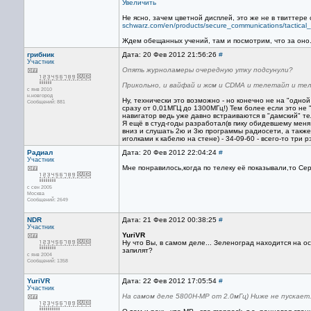
Увеличить
Не ясно, зачем цветной дисплей, это же не в твиттере
schwarz.com/en/products/secure_communications/tactica
Ждем обещанных учений, там и посмотрим, что за оно
грибник
Дата: 20 Фев 2012 21:56:26
#
Участник
Опять журноламеры очередную утку подсунули?
Прикольно, и вайфай и жсм и CDMA и телетайп и тел
с янв 2010
н.новгород
Ну, технически это возможно - но конечно не на "одно
Сообщений: 881
сразу от 0,01МГЦ до 1300МГц!) Тем более если это не "
навигатор ведь уже давно встраиваются в "дамский" т
Я ещё в студ-годы разработал(в пику обидевшему меня 
вниз и слушать 2ю и 3ю программы радиосети, а такж
иголками к кабелю на стене) - 34-09-60 - всего-то три р
Радиал
Дата: 20 Фев 2012 22:04:24
#
Участник
Мне понравилось,когда по телеку её показывали,то С
с сен 2005
Москва
Сообщений: 2649
NDR
Дата: 21 Фев 2012 00:38:25
#
Участник
YuriVR
Ну что Вы, в самом деле... Зеленоград находится на 
запилят?
с янв 2004
Сообщений: 1358
YuriVR
Дата: 22 Фев 2012 17:05:54
#
Участник
На самом деле 5800Н-МР от 2.0мГц) Ниже не пускает