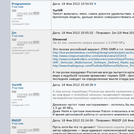
Programmist
Дата: 18 Фев 2012 10:54:02
#
Участник
YuriVR
Чипсет выпускать, имхо, самое дорогое удовольствие, 
приличную модель, дальше можно совершенствовать и
с ноя 2008
Москва
Сообщений: 3826
Zet
Дата: 18 Фев 2012 20:05:32 · Поправил: Zet (18 Фев 20
Участник
Olenevod
На 41 сек, какая-то штука указано 1.5-2500 МГц
с июл 2006
Это похоже российский вариант JTRS GMR и т.п. техник
Петропавловск-Камчатский
http://low-powerwireless.com/blog/designarticles/joint-tacti
Сообщений: 1252
http://www.cotsjournalonline.com/articles/view/101615
http://www.rockwellcollins.com/sitecore/content/Data/Pr
UHF_Vehicular_Multichannel_Software_Defined_Radio.as
http://www.thalesgroup.com/Portfolio/Defence/Defence_Pr
А так ролик порадовал Россия как всегда пытается идт
мире к подобной техники применяют термин SDR - пр
последние наводит на определенные мысли откуда раст
YuriVR
Дата: 18 Фев 2012 20:40:36
#
Участник
А так ролик порадовал Россия как всегда пытается 
во сем мире к подобной техники применяют термин 
телевидения последние наводит на определенные мы
с ноя 2008
Омск
Диапазон частот тоже настораживает - хотелось бы по
Сообщений: 2700
1,5 до 30 МГц.
Даже Harris в третьем поколении Falcon отказалась в п
И время автономной работы от штатного комплекта ак
RN3ZF
Дата: 18 Фев 2012 22:24:00 · Поправил: RN3ZF (18 Фев
Участник
Пусть хотя бы что то делают!
"Начинают играть для ра
автор афоризма — вице-адмирал наполеоновской армии
навсегда! Несколько вопросов по ходу пьесы "Азарт нас