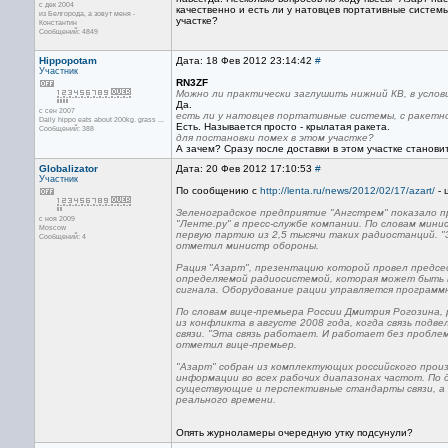
с дек 2004
качественно и есть ли у натовцев портативные системы
из Белгорода, а зовут меня -
участке?
Константин
Сообщений: 4849
Hippopotam
Дата: 18 Фев 2012 23:14:42
#
Участник
RN3ZF
Можно ли практически заглушить нижний КВ, в услов
Да.
с сен 2007
есть ли у натовцев портативные системы, с ракетн
Daily hippo eats about 200kg. grass ...
Есть. Называется просто - крылатая ракета.
Сообщений: 388
для постановки помех в этом участке?
А зачем? Сразу после доставки в этом участке становит
Globalizator
Дата: 20 Фев 2012 17:10:53
#
Участник
По сообщению с
http://lenta.ru/news/2012/02/17/azart/
- 
Зеленоградское предприятие "Ангстрем" показало 
с ноя 2009
"Ленте.ру" в пресс-службе компании. По словам мин
Moscow
первую партию из 2,5 тысячи таких радиостанций. 
Сообщений: 4
отметил министр обороны.
Рация "Азарт", презентацию которой провел предсе
определяемой радиосистемой, которая может быть 
сигнала. Оборудование рации управляется программ
По словам вице-премьера России Дмитрия Рогозина, 
из конфликта в августе 2008 года, когда связь подв
связи. "Эта связь работает. И работает без проблем
отметил вице-премьер.
"Азарт" собран из комплектующих российского прои
информации во всех рабочих диапазонах частот. По
существующие и перспективные стандарты связи, а
реального времени.
Опять журноламеры очередную утку подсунули?