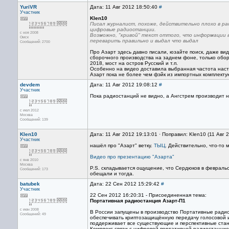
YuriVR
Дата: 11 Авг 2012 18:50:40
#
Участник
Klen10
Писал журналист, похоже, действительно плохо в р
цифровые радиостанции.
с ноя 2008
Возможно, "кривой" текст оттого, что информации в
Омск
переварить правильно и выдал что выдал
Сообщений: 2700
Про Азарт здесь давно писали, юзайте поиск, даже ви
сборочного производства на заднем фоне, только обор
2018, мост на остров Русский и т.п.
Особенно на видео доставила выбранная частота настр
Азарт пока не более чем фэйк из импортных комплекту
devdem
Дата: 11 Авг 2012 19:08:12
#
Участник
Пока радиостанций не видно, а Ангстрем производит 
с июл 2012
Москва
Сообщений: 139
Klen10
Дата: 11 Авг 2012 19:13:01 · Поправил: Klen10 (11 Авг 
Участник
нашёл про "Азарт" ветку.
ТЫЦ
. Действительно, что-то 
Видео про презентацию "Азарта"
с янв 2010
Москва
P.S. складывается ощущение, что Сердюков в февральск
Сообщений: 173
обещали и тогда.
batubek
Дата: 22 Сен 2012 15:29:42
#
Участник
22 Сен 2012 16:20:31 - Присоединенная тема:
Портативная радиостанция Азарт-П1
с июн 2008
В России запущены в производство Портативные радио
Сообщений: 49
обеспечивать криптозащищённую передачу голосовой 
поддерживает все существующие и перспективные ста
Комплекс связи с цифровой портативной радиостанцие