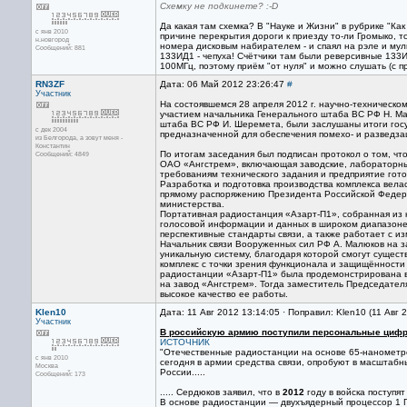
Схемку не подкинете? :-D
Да какая там схемка? В "Науке и Жизни" в рубрике "Ка
с янв 2010
причине перекрытия дороги к приезду то-ли Громыко, 
н.новгород
номера дисковым набирателем - и спаял на рэле и му
Сообщений: 881
133ИД1 - чепуха! Счётчики там были реверсивные 133И
100МГц, поэтому приём "от нуля" и можно слушать (с п
RN3ZF
Дата: 06 Май 2012 23:26:47
#
Участник
На состоявшемся 28 апреля 2012 г. научно-техническ
участием начальника Генерального штаба ВС РФ Н. Ма
штаба ВС РФ И. Шеремета, были заслушаны итоги гос
с дек 2004
предназначенной для обеспечения помехо- и разведза
из Белгорода, а зовут меня -
Константин
По итогам заседания был подписан протокол о том, ч
Сообщений: 4849
ОАО «Ангстрем», включающая заводские, лабораторные
требованиям технического задания и предприятие гото
Разработка и подготовка производства комплекса вела
прямому распоряжению Президента Российской Федера
министерства.
Портативная радиостанция «Азарт-П1», собранная из 
голосовой информации и данных в широком диапазоне
перспективные стандарты связи, а также работает с 
Начальник связи Вооруженных сил РФ А. Малюков на з
уникальную систему, благодаря которой смогут сущест
комплекс с точки зрения функционала и защищённости
радиостанции «Азарт-П1» была продемонстрирована 
на завод «Ангстрем». Тогда заместитель Председател
высокое качество ее работы.
Klen10
Дата: 11 Авг 2012 13:14:05 · Поправил: Klen10 (11 Авг 
Участник
В российскую армию поступили персональные циф
ИСТОЧНИК
"Отечественные радиостанции на основе 65-нанометр
с янв 2010
сегодня в армии средства связи, опробуют в масштабн
Москва
России.....
Сообщений: 173
..... Сердюков заявил, что в
2012
году в войска поступя
В основе радиостанции — двухъядерный процессор 1 