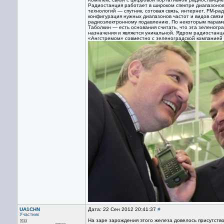
Радиостанция работает в широком спектре диапазоно
технологий — спутник, сотовая связь, интернет, FM-р
конфигурация нужных диапазонов частот и видов связи
радиоэлектронному подавлению. По некоторым параме
Таболкин — есть основания считать, что эта зеленогр
назначения и является уникальной. Ядром радиостанци
«Ангстремом» совместно с зеленоградской компанией 
UA1CHN
Дата: 22 Сен 2012 20:41:37
#
Участник
На заре зарождения этого железа довелось присутство