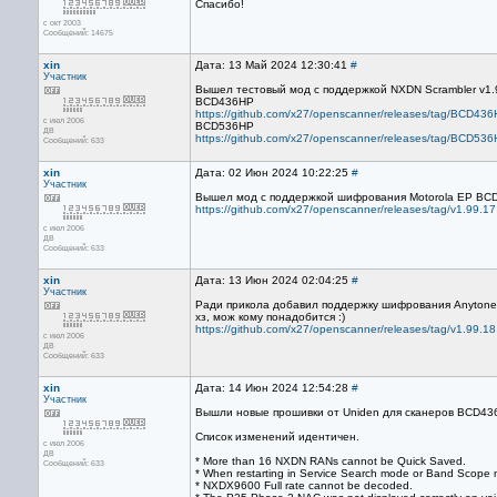
Спасибо!
с окт 2003
Сообщений: 14675
xin
Дата: 13 Май 2024 12:30:41
#
Участник
Вышел тестовый мод с поддержкой NXDN Scrambler v1.
BCD436HP
https://github.com/x27/openscanner/releases/tag/BCD43
с июл 2006
BCD536HP
ДВ
https://github.com/x27/openscanner/releases/tag/BCD53
Сообщений: 633
xin
Дата: 02 Июн 2024 10:22:25
#
Участник
Вышел мод с поддержкой шифрования Motorola EP BC
https://github.com/x27/openscanner/releases/tag/v1.99.17
с июл 2006
ДВ
Сообщений: 633
xin
Дата: 13 Июн 2024 02:04:25
#
Участник
Ради прикола добавил поддержку шифрования Anytone
хз, мож кому понадобится :)
https://github.com/x27/openscanner/releases/tag/v1.99.18
с июл 2006
ДВ
Сообщений: 633
xin
Дата: 14 Июн 2024 12:54:28
#
Участник
Вышли новые прошивки от Uniden для сканеров BCD43
Список изменений идентичен.
с июл 2006
ДВ
* More than 16 NXDN RANs cannot be Quick Saved.
Сообщений: 633
* When restarting in Service Search mode or Band Scop
* NXDX9600 Full rate cannot be decoded.