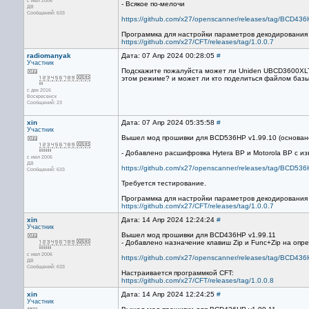
с июл 2006
- Всякое по-мелочи
ДВ
Сообщений: 633
https://github.com/x27/openscanner/releases/tag/BCD43
Программка для настройки параметров декодирования (
https://github.com/x27/CFT/releases/tag/1.0.0.7
radiomanyak
Дата: 07 Апр 2024 00:28:05
#
Участник
Подскажите пожалуйста может ли Uniden UBCD3600XLT л
этом режиме? и может ли кто поделиться файлом базы
с дек 2016
Воскресенск
Сообщений: 23
xin
Дата: 07 Апр 2024 05:35:58
#
Участник
Вышел мод прошивки для BCD536HP v1.99.10 (основано
- Добавлено расшифровка Hytera BP и Motorola BP с и
с июл 2006
ДВ
https://github.com/x27/openscanner/releases/tag/BCD53
Сообщений: 633
Требуется тестирование.
Программка для настройки параметров декодирования (
https://github.com/x27/CFT/releases/tag/1.0.0.7
xin
Дата: 14 Апр 2024 12:24:24
#
Участник
Вышел мод прошивки для BCD436HP v1.99.11
- Добавлено назначение клавиш Zip и Func+Zip на опр
с июл 2006
https://github.com/x27/openscanner/releases/tag/BCD43
ДВ
Сообщений: 633
Настраивается программкой CFT:
https://github.com/x27/CFT/releases/tag/1.0.0.8
xin
Дата: 14 Апр 2024 12:24:25
#
Участник