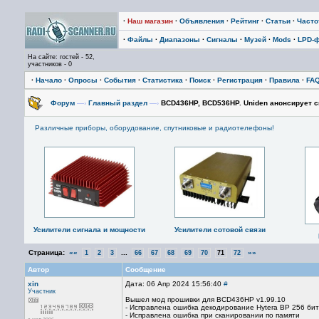
·
Наш магазин
·
Объявления
·
Рейтинг
·
Статьи
·
Част
·
Файлы
·
Диапазоны
·
Сигналы
·
Музей
·
Mods
·
LPD-
На сайте: гостей - 52,
участников - 0
·
Начало
·
Опросы
·
События
·
Статистика
·
Поиск
·
Регистрация
·
Правила
·
FA
Форум
—›
Главный раздел
—›
BCD436HP, BCD536HP. Uniden анонсирует 
Различные приборы, оборудование, спутниковые и радиотелефоны!
Усилители сигнала и мощности
Усилители сотовой связи
Страница:
««
...
»»
1
2
3
66
67
68
69
70
71
72
Автор
Сообщение
xin
Дата: 06 Апр 2024 15:56:40
#
Участник
Вышел мод прошивки для BCD436HP v1.99.10
- Исправлена ошибка декодирование Hytera BP 256 бит
- Исправлена ошибка при сканировании по памяти