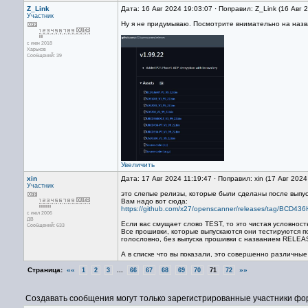
Z_Link
Дата: 16 Авг 2024 19:03:07 · Поправил: Z_Link (16 Авг 
Участник
Ну я не придумываю. Посмотрите внимательно на назва
с июн 2018
Харьков
Сообщений: 39
Увеличить
xin
Дата: 17 Авг 2024 11:19:47 · Поправил: xin (17 Авг 2024
Участник
это слепые релизы, которые были сделаны после выпу
Вам надо вот сюда:
https://github.com/x27/openscanner/releases/tag/BCD4
с июл 2006
ДВ
Если вас смущает слово TEST, то это чистая условност
Сообщений: 633
Все прошивки, которые выпускаются они тестируются п
голословно, без выпуска прошивки с названием RELEA
А в списке что вы показали, это совершенно различны
Страница:
««
...
»»
1
2
3
66
67
68
69
70
71
72
Создавать сообщения могут только зарегистрированные участники фо