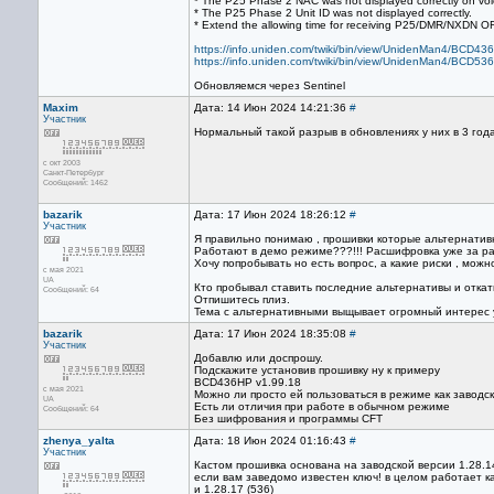
* The P25 Phase 2 NAC was not displayed correctly on voi
* The P25 Phase 2 Unit ID was not displayed correctly.
* Extend the allowing time for receiving P25/DMR/NXDN O
https://info.uniden.com/twiki/bin/view/UnidenMan4/BCD4
https://info.uniden.com/twiki/bin/view/UnidenMan4/BCD5
Обновляемся через Sentinel
Maxim
Дата: 14 Июн 2024 14:21:36
#
Участник
Нормальный такой разрыв в обновлениях у них в 3 года
с окт 2003
Санкт-Петербург
Сообщений: 1462
bazarik
Дата: 17 Июн 2024 18:26:12
#
Участник
Я правильно понимаю , прошивки которые альтернати
Работают в демо режиме???!!! Расшифровка уже за р
Хочу попробывать но есть вопрос, а какие риски , мож
с мая 2021
UA
Кто пробывал ставить последние альтернативы и откат
Сообщений: 64
Отпишитесь плиз.
Тема с альтернативными выщывает огромный интерес 
bazarik
Дата: 17 Июн 2024 18:35:08
#
Участник
Добавлю или доспрошу.
Подскажите установив прошивку ну к примеру
BCD436HP v1.99.18
с мая 2021
Можно ли просто ей пользоваться в режиме как заводс
UA
Есть ли отличия при работе в обычном режиме
Сообщений: 64
Без шифрования и программы CFT
zhenya_yalta
Дата: 18 Июн 2024 01:16:43
#
Участник
Кастом прошивка основана на заводской версии 1.28.
если вам заведомо известен ключ! в целом работает к
и 1.28.17 (536)