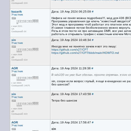
ДВ
Сообщений: 633
bazarik
Дата: 19 Апр 2024 06:25:09
#
Участник
Нифига не понял можна подробнее!!!, мод для 436 (BC
Программа управления где ключь "известный вводится
Этот мод и программа чтоб работал это платное или к
с мая 2021
И самое главное потом безболезненно можно вернуть
UA
Речь в этом посте не про активацию DMR, все уже акти
Сообщений: 64
работать и открывать трафик с известным ключем Мо
xin
Дата: 19 Апр 2024 10:46:34
#
Участник
Иногда мне не понятно зачем я вот это пишу:
https://github.com/x27/CFT
https://github.com/x27/CFT/blob/main/HOWTO.md
с июл 2006
ДВ
Сообщений: 633
AOR
Дата: 19 Апр 2024 11:28:38
#
Участник
В sds100 он уже был сделан, просто спрятан, я его 
xin, соори если вопрос глупый, я еще в юниденах не ра
с окт 2003
без шансов?
Сообщений: 14675
xin
Дата: 19 Апр 2024 17:43:58
#
Участник
Тетра без шансов
с июл 2006
ДВ
Сообщений: 633
AOR
Дата: 19 Апр 2024 17:58:47
#
Участник
xin