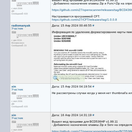
Вышел мод прошивки для BCD436HP v1.99.11
- Добавлено назначение клавиш Zip и Func+Zip на опр
с июл 2006
https://github.com/x27/openscanner/releases/tag/BCD43
ДВ
Сообщений: 633
Настраивается программкой CFT:
https://github.com/x27/CFT/releases/tag/1.0.0.8
radiomanyak
Дата: 15 Апр 2024 00:46:55
#
Участник
Информация по удалению,форматированию карты пам
с дек 2016
Воскресенск
Сообщений: 23
xin
Дата: 15 Апр 2024 04:19:54
#
Участник
Не рассмотрены случаи когда у меня нет thumbnail'а или 
с июл 2006
ДВ
Сообщений: 633
xin
Дата: 16 Апр 2024 14:31:19
#
Участник
Вышел мод прошивки для BCD536HP v1.99.11
- Добавлено назначение клавиш Zip и Serv на определ
с июл 2006
https://github.com/x27/openscanner/releases/tag/BCD53