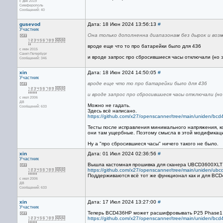
с дек 2019
Симферополь
Сообщений: 40
gusevod
Дата: 18 Июн 2024 13:56:13
#
Участник
Она только дополненна диапазонам без дырок и во
вроде еще что то про батарейки было для 436
с июн 2015
Санкт-Петербург
и вроде запрос про сбросившиеся часы отключали (но э
Сообщений: 346
xin
Дата: 18 Июн 2024 14:50:05
#
Участник
вроде еще что то про батарейки было для 436
и вроде запрос про сбросившиеся часы отключали (но
с июл 2006
ДВ
Можно не гадать.
Сообщений: 633
Здесь всё написано.
https://github.com/x27/openscanner/tree/main/uniden/bc
Тесты после исправления минимального напряжения, ко
они там ущербные. Поэтому смысла в этой модификаци
Ну а "про сбросившиеся часы" ничего такого не было.
xin
Дата: 01 Июл 2024 02:36:56
#
Участник
Вышла кастомная прошивка для сканера UBCD3600XLT 
https://github.com/x27/openscanner/tree/main/uniden/ubc
Поддерживаются всё тот же функционал как и для BCD
с июл 2006
ДВ
Сообщений: 633
xin
Дата: 17 Июл 2024 13:27:00
#
Участник
Теперь BCD436HP может расшифровывать P25 Phase1
https://github.com/x27/openscanner/tree/main/uniden/bc