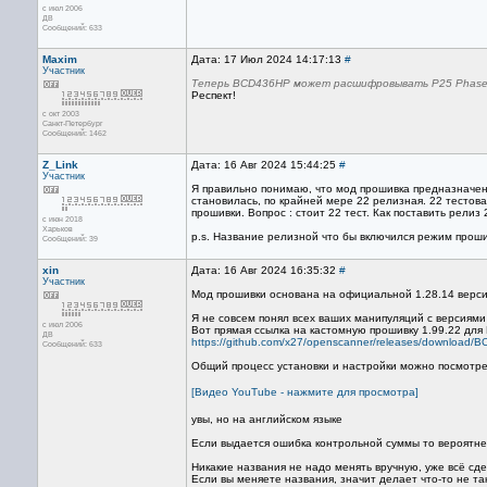
с июл 2006
ДВ
Сообщений: 633
Maxim
Дата: 17 Июл 2024 14:17:13
#
Участник
Теперь BCD436HP может расшифровывать P25 Phas
Респект!
с окт 2003
Санкт-Петербург
Сообщений: 1462
Z_Link
Дата: 16 Авг 2024 15:44:25
#
Участник
Я правильно понимаю, что мод прошивка предназначена
становилась, по крайней мере 22 релизная. 22 тестова
прошивки. Вопрос : стоит 22 тест. Как поставить рели
с июн 2018
Харьков
p.s. Название релизной что бы включился режим проши
Сообщений: 39
xin
Дата: 16 Авг 2024 16:35:32
#
Участник
Мод прошивки основана на официальной 1.28.14 верси
Я не совсем понял всех ваших манипуляций с версиями
с июл 2006
Вот прямая ссылка на кастомную прошивку 1.99.22 дл
ДВ
https://github.com/x27/openscanner/releases/downlo
Сообщений: 633
Общий процесс установки и настройки можно посмотре
[Видео YouTube - нажмите для просмотра]
увы, но на английском языке
Если выдается ошибка контрольной суммы то вероятне
Никакие названия не надо менять вручную, уже всё сд
Если вы меняете названия, значит делает что-то не так