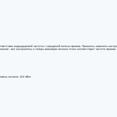
ответствие индицируемой частоты с серединой полосы приема. Пришлось заменить настро
пытки - все настроилось и теперь максимум сигнала точно соответствует частоте приема.
овень сигнала -110 dBm.