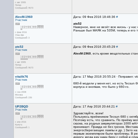
с авг 2005
Питер
Сообщений: 9573
AlexM-1960
Дата: 09 Фев 2016 18:46:36
#
Участник
ats52
Наверное, мне не везёт всю жизнь - у нас
Раньше был МАЯК на 535М, теперь и его 
с фев 2016
Улан-Удэ
Сообщений: 3
ats52
Дата: 09 Фев 2016 20:45:29
#
Участник
AlexM-1960
, есть кроме вещательных ста
с авг 2005
Питер
Сообщений: 9573
vitalik76
Дата: 17 Мар 2016 20:55:24 · Поправил: vit
Участник
680-й модели у меня нет, но есть Tecsun 
корпуса и кнопкам, что было у 660-го.
с сен 2008
Москва
Сообщений: 235
UP2BQD
Дата: 17 Апр 2016 20:44:21
#
Участник
Здравствуйте, всем!
Пользуюсь приёмником Tecsun 680 c октябр
Поэтому есть, что сравнить. По приёму мог
с апр 2016
сказка, на родных аккумуляторах 1000 мА/
Калуга
принимает. Правда не без грехов. Местам
Сообщений: 1
энергосберегающие лампы и др. ) Зато на 
первым экземпляром были проблемы. В режи
дорогу, когда еду один беру с собой и сл