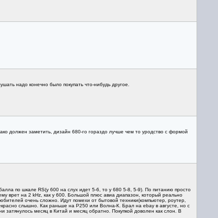
лушать надо конечно было покупать что-нибудь другое.
днако должен заметить, дизайн 680-го гораздо лучше чем то уродство с формой
алла по шкале RS(у 600 на слух идет 5-6, то у 680 5-8, 5-9). По питанию просто
му врет на 2 kHz, как у 600. Большой плюс авиа диапазон, который реально
любителей очень сложно. Идут помехи от бытовой техники(компьютер, роутер,
красно слышно. Как раньше на Р250 или Волна-К. Брал на ebay в августе, но с
 затянулось месяц в Китай и месяц обратно. Покупкой доволен как слон. В