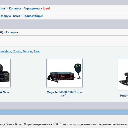
тоты
·
Копилка
·
Аэродромы
·
Live!
-форум
·
Клуб
·
Радиостанции
AQ
·
Галерея
·
resident
,
Yosan
,
Беркут
,
Таис
BA New
MegaJet MJ-3031M Turbo
руб.
Presi
му более 6 лет. Я присматриваюсь к 680. Если кто то из уважаемых форумчан пользовался 