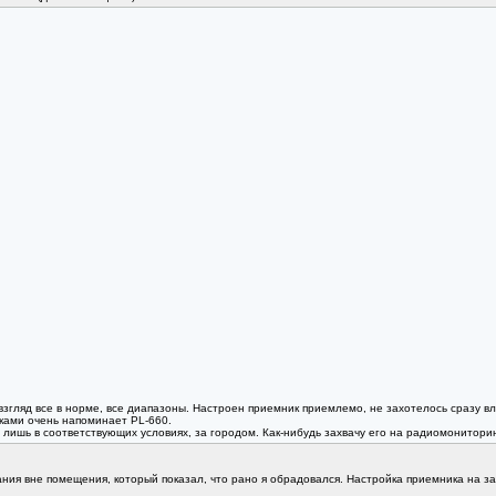
взгляд все в норме, все диапазоны. Настроен приемник приемлемо, не захотелось сразу вл
ками очень напоминает PL-660.
лишь в соответствующих условиях, за городом. Как-нибудь захвачу его на радиомониторин
ания вне помещения, который показал, что рано я обрадовался. Настройка приемника на 