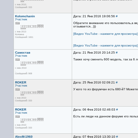
с янв 2010
Сообщений: 333
Kolomchanin
Дата: 21 Янв 2016 19:06:56
#
Участник
Обратите внимание кто пользователь,а ве
отзывается...)))
с янв 2013
[Видео YouTube - нажмите для просмотра]
Коломна
Сообщений: 1651
[Видео YouTube - нажмите для просмотра]
Самостав
Дата: 21 Янв 2016 20:14:25
#
Участник
Также хочу сменить 600 модель, так за 6 
с июн 2010
.
Сообщений: 908
ROKER
Дата: 25 Янв 2016 02:09:21
#
Участник
У кого то из форумчан есть 680-й? Можете
с янв 2010
Сообщений: 333
ROKER
Дата: 06 Фев 2016 02:46:03
#
Участник
Есть ли люди на данном форуме кто польз
с янв 2010
Сообщений: 333
AlexM-1960
Дата: 07 Фев 2016 13:30:10
#