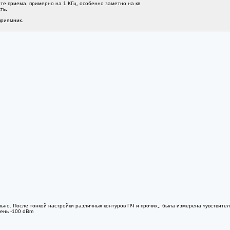
те приема, примерно на 1 КГц, особенно заметно на кв.
ть.
приемник.
ьно. После тонкой настройки различных контуров ПЧ и прочих,, была измерена чувствител
вень -100 dBm