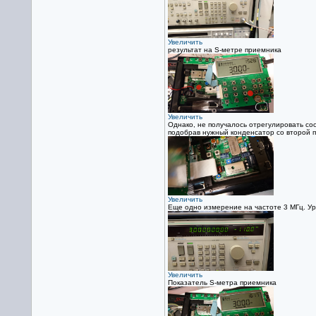
Увеличить
результат на S-метре приемника
Увеличить
Однако, не получалось отрегулировать со
подобрав нужный конденсатор со второй по
Увеличить
Еще одно измерение на частоте 3 МГц. Ур
Увеличить
Показатель S-метра приемника