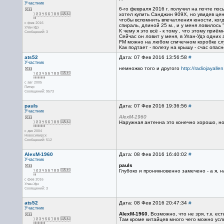
Участник
6-го февраля 2016 г. получил на почте посы
хотел купить Санджин 909Х, но увидев цену
чтобы вспомнить впечатления юности, когд
с фев 2016
спираль, длиной 25 м., и у меня ловилось 
Улан-Удэ
К чему я это всё - к тому , что этому при
Сообщений: 3
Сейчас он ловит у меня, в Улан-Удэ одних 
FM можно на любом спичечном коробке слу
Как подтает - полезу на крышу - счас опасно
ats52
Дата: 07 Фев 2016 13:56:58
#
Участник
немножко того и другого
http://radiojayalle
с авг 2005
Питер
Сообщений: 9573
pauls
Дата: 07 Фев 2016 19:36:56
#
Участник
AlexM-1960
Наружная антенна это конечно хорошо, но
с дек 2004
Новосибирск
Сообщений: 512
AlexM-1960
Дата: 08 Фев 2016 16:40:02
#
Участник
pauls
Глубоко и проникновенно замечено - а я, 
с фев 2016
Улан-Удэ
Сообщений: 3
ats52
Дата: 08 Фев 2016 20:47:34
#
Участник
AlexM-1960
, Возможно, что не зря, т.к. ес
Там кроме китайцев много чего можно усл