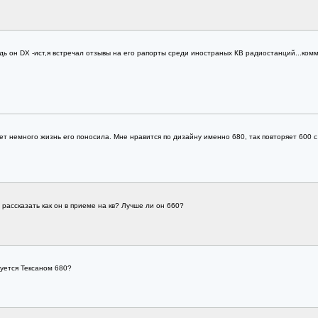
дь он DX -ист,я встречал отзывы на его рапорты среди иностраных КВ радиостанций...ком
лет немного жизнь его поносила. Мне нравится по дизайну именно 680, так повторяет 600 
 рассказать как он в приеме на кв? Лучше ли он 660?
уется Тексаном 680?