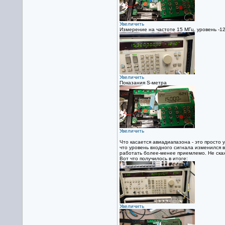
Увеличить
Измерение на частоте 15 МГц, уровень -1
Увеличить
Показания S-метра
Увеличить
Что касается авиадиапазона - это просто у
что уровень входного сигнала изменился в
работать более-менее приемлемо. Не скаж
Вот что получилось в итоге:
Увеличить