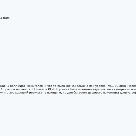
24 dBm
жас. 1 балл едва "зажигался" и что-то было кое-как слышно при уровне -79...-80 dBm. Пос
 10 раз по мощности! Причем, в PL-660 у меня была похожая ситуация, хотя измерений я н
у что это хороший результат в принципе, но для бытового дешевого приемника удовлетво