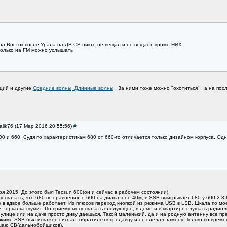
 на Восток после Урала на ДВ СВ никто не вещал и не вещает, кроме НИХ...
только на FM можно услышать
нций и другие
Средние волны, Длинные волны
. За ними тоже можно "охотиться" , а на пос
alik76 (17 Мар 2016 20:55:56)
#
600 и 660. Судя по характеристикам 680 от 660-го отличается только дизайном корпуса. О
я 2015. До этого был Tecsun 600(он и сейчас в рабочем состоянии).
у сказать, что 680 по сравнению с 600 на диапазоне 40м, в SSB выигрывает 680 у 600 2-3 б
ч в вдвое больше работает. Из плюсов переход кнопкой из режима USB в LSB. Шкала по мое
и зеркалка шумит. По приёму могу сказать следующее, в доме и в квартире слушать радио
улице или на даче просто диву даешься. Такой маленький, да и на родную антенну все пре
ме SSB был искажен сигнал, обратился к продавцу и он сделал замену. Только по времени
ушаю СВ(дальнобойщиков).