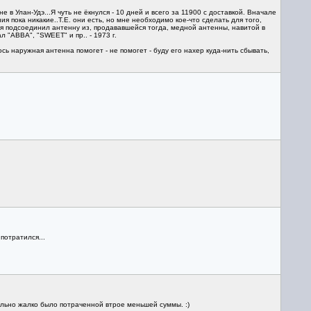
е в Улан-Удэ...Я чуть не ёкнулся - 10 дней и всего за 11900 с доставкой. Вначале
я пока никакие..Т.Е. они есть, но мне необходимо кое-что сделать для того,
 я подсоединил антенну из, продававшейся тогда, медной антенны, навитой в
 "АBBА", "SWEET" и пр.. - 1973 г.
сь наружная антенна помогет - не помогет - буду его нахер куда-нить сбывать,
потратился...
ильно жалко было потраченной втрое меньшей суммы. :)