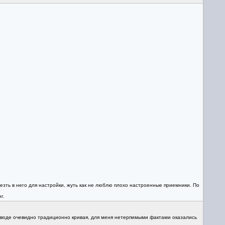
езть в него для настройки, жуть как не люблю плохо настроенные приемники. По
г.
заводе очевидно традиционно кривая, для меня нетерпимыми фактами оказались