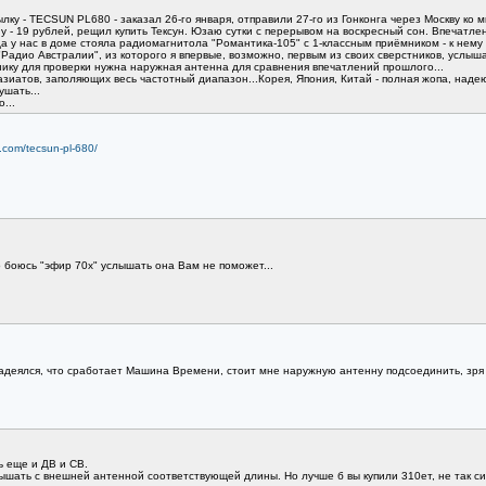
лку - TECSUN PL680 - заказал 26-го января, отправили 27-го из Гонконга через Москву ко мн
 - 19 рублей, рещил купить Тексун. Юзаю сутки с перерывом на воскресный сон. Впечатлени
а у нас в доме стояла радиомагнитола "Романтика-105" с 1-классным приёмником - к нему
"Радио Австралии", из которого я впервые, возможно, первым из своих сверстников, услышал
ёмнику для проверки нужна наружная антенна для сравнения впечатлений прошлого...
азиатов, заполяющих весь частотный диапазон...Корея, Япония, Китай - полная жопа, надею
шать...
...
n.com/tecsun-pl-680/
 боюсь "эфир 70х" услышать она Вам не поможет...
надеялся, что сработает Машина Времени, стоит мне наружную антенну подсоединить, зря 
ть еще и ДВ и СВ.
ышать с внешней антенной соответствующей длины. Но лучше б вы купили 310ет, не так с