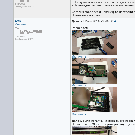
- Наилучший прием не соответствует часто
с окт 2003
- На авиадиапазоне плохая чувствительнос
Сообщений: 14674
Сегодня собрался и наконец-то настроил 
Позже выложу фото.
AOR
Дата: 23 Июл 2016 22:40:00
#
Участник
Разбираем
с окт 2003
Сообщений: 14674
Увеличить
Увеличить
Увеличить
Далее, была попытка настроить его правил
На частоте 3 МГц с генератора подан уро