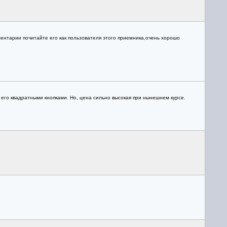
ментарии почитайте его как пользователя этого приемника,очень хорошо
с его квадратными кнопками. Но, цена сильно высокая при нынешнем курсе.