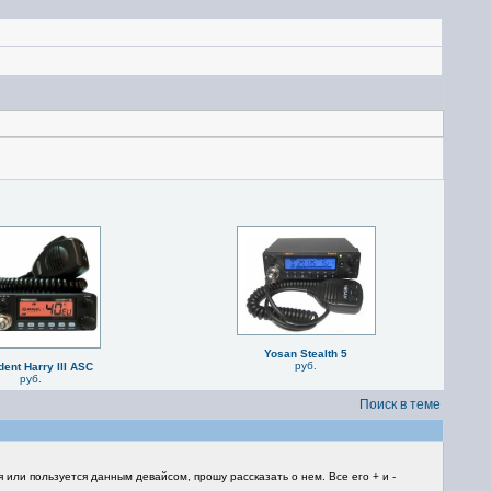
Yosan Stealth 5
руб.
dent Harry III ASC
руб.
Поиск в теме
или пользуется данным девайсом, прошу рассказать о нем. Все его + и -