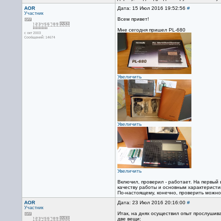
AOR
Дата: 15 Июл 2016 19:52:56
#
Участник
Всем привет!
Мне сегодня пришел PL-680
с окт 2003
Сообщений: 14674
Увеличить
Увеличить
Увеличить
Включил, проверил - работает. На первый 
качеству работы и основным характеристи
По-настоящему, конечно, проверить можно 
AOR
Дата: 23 Июл 2016 20:16:00
#
Участник
Итак, на днях осуществил опыт прослушив
две вещи: