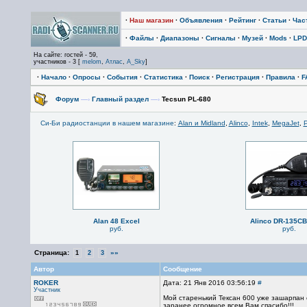
·
Наш магазин
·
Объявления
·
Рейтинг
·
Статьи
·
Час
·
Файлы
·
Диапазоны
·
Сигналы
·
Музей
·
Mods
·
LPD
На сайте: гостей - 59,
участников - 3 [
melom
,
Атлас
,
A_Sky
]
·
Начало
·
Опросы
·
События
·
Статистика
·
Поиск
·
Регистрация
·
Правила
·
F
Форум
—›
Главный раздел
—›
Tecsun PL-680
Си-Би радиостанции в нашем магазине
:
Alan и Midland
,
Alinco
,
Intek
,
MegaJet
,
P
Alan 48 Excel
Alinco DR-135C
руб.
руб.
Страница:
»»
1
2
3
Автор
Сообщение
ROKER
Дата: 21 Янв 2016 03:56:19
#
Участник
Мой старенький Тексан 600 уже зашарпан е
заранее огромное всем Вам спасибо!!!