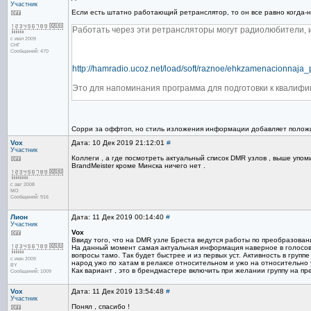
Участник
Если есть штатно работающий ретранслятор, то он все равно когда-
с июл 2009
СНГ
Сообщений: 470
http://hamradio.ucoz.net/load/soft/raznoe/ehkzamenacionnaj
Это для напоминания программа для подготовки к квалиф
Сорри за оффтоп, но стиль изложения информации добавляет положи
Vox
Дата: 10 Дек 2019 21:12:01
#
Участник
Коллеги , а где посмотреть актуальный список DMR узлов , выше упо
BrandMeister кроме Минска ничего нет .
с авг 2008
МО
Сообщений: 916
Лион
Дата: 11 Дек 2019 00:14:40
#
Участник
Vox
Ввиду того, что на DMR узле Бреста ведутся работы по преобразован
На данный момент самая актуальная информация наверное в голосовом 
вопросы тамо. Так будет быстрее и из первых уст. Активность в группе 
с июн 2009
народ ужо по хатам в релаксе относительном и ужо на относительно
BY
Как вариант , это в брендмастере включить при желании группу на пр
Сообщений: 1009
Vox
Дата: 11 Дек 2019 13:54:48
#
Участник
Понял , спасибо !