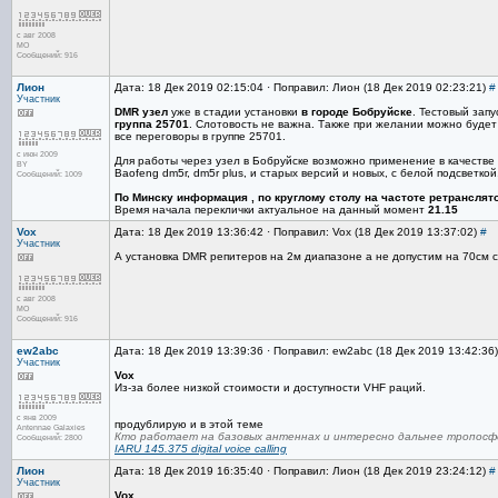
с авг 2008
МО
Сообщений: 916
Лион
Дата: 18 Дек 2019 02:15:04 · Поправил: Лион (18 Дек 2019 02:23:21)
#
Участник
DMR узел
уже в стадии установки
в городе Бобруйске
. Тестовый зап
группа 25701
. Слотовость не важна. Также при желании можно буде
все переговоры в группе 25701.
с июн 2009
Для работы через узел в Бобруйске возможно применение в качеств
BY
Baofeng dm5r, dm5r plus, и старых версий и новых, с белой подсветк
Сообщений: 1009
По Минску информация , по круглому столу на частоте ретранслят
Время начала переклички актуальное на данный момент
21.15
Vox
Дата: 18 Дек 2019 13:36:42 · Поправил: Vox (18 Дек 2019 13:37:02)
#
Участник
А установка DMR репитеров на 2м диапазоне а не допустим на 70см 
с авг 2008
МО
Сообщений: 916
ew2abc
Дата: 18 Дек 2019 13:39:36 · Поправил: ew2abc (18 Дек 2019 13:42:36
Участник
Vox
Из-за более низкой стоимости и доступности VHF раций.
с янв 2009
продублирую и в этой теме
Antennae Galaxies
Кто работает на базовых антеннах и интересно дальнее тропосфе
Сообщений: 2800
IARU 145.375 digital voice calling
Лион
Дата: 18 Дек 2019 16:35:40 · Поправил: Лион (18 Дек 2019 23:24:12)
#
Участник
Vox