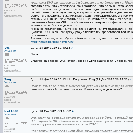
установка DMR репитеров на 2м диапазоне а не допустим на 70см 
связано с тем, что исторически так сложилось, что большинство юзе
любительской, ввиду во многом тематики радионаблюдательской было
с июн 2009
то собственно, в первую очередь в приоритете при выборе диапазона
BY
бонус - это продолжать заниматься радионаблюдательством в том же
Сообщений: 1009
станций VHF ниже , чем станций UHF. Но, ввиду того, что интереса к
тот момент была на VHF, то собственно в совокупности факторов слож
всяком случае была подключена.
И она же подключена к антенне, даже к двум, как тут подсказали знаю
Диапазон UHF в Минске среди радиолюбителей представлен только в 
строителей.
Так что , если вдруг кто будет в Минске, то вот здесь есть кое какая 
http://hamradio.ucoz.net/forum/
Vox
Дата: 18 Дек 2019 16:40:13
#
Участник
Лион
Спасибо за развернутый ответ , скоро буду в ваших краях , теперь пон
с авг 2008
МО
Сообщений: 916
Zorg
Дата: 18 Дек 2019 20:13:41 · Поправил: Zorg (18 Дек 2019 20:14:32)
#
Участник
Плюс к DMR репе, есть и аналоговая репа на 145,625 которая кста
смайлик с очень большими глазами. К чему, чему подключена?
с ноя 2007
Минск
Сообщений: 70
lord.6660
Дата: 10 Сен 2020 23:05:22
#
Участник
DMR узел уже в стадии установки в городе Бобруйске. Тестовый за
Сс1, группа 25701. Слотовость не важна. Также при желании мож
транслирует все переговоры в группе 25701.
с сен 2012
Для работы через узел в Бобруйске возможно применение в качес
Минск