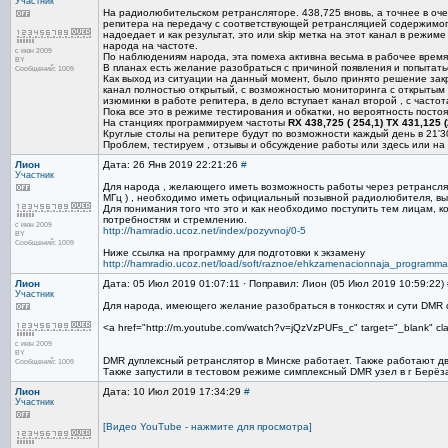
Участник
На радиолюбительском ретрансляторе. 438,725 вновь, а точнее в оче
репитера на передачу с соответствующей ретрансляцией содержимого
надоедает и как результат, это или skip метка на этот канал в режим
народа на частоте.
с июн 2009
По наблюдениям народа, эта помеха активна весьма в рабочее время 
BY
В планах есть желание разобраться с причиной появления и попытатьс
Сообщений: 1009
Как выход из ситуации на данный момент, было принято решение за
канал полностью открытый, с возможностью мониторинга с открытым 
изюминки в работе репитера, в дело вступает канал второй , с часто
Пока все это в режиме тестирования и обкатки, но вероятность посто
На станциях программируем частоты
RX 438,725 ( 254,1) TX 431,125 (
Круглые столы на репитере будут по возможности каждый день в 21'3
Проблем, тестируем , отзывы и обсуждение работы или здесь или на 
Лион
Дата: 26 Янв 2019 22:21:26
#
Участник
Для народа , желающего иметь возможность работы через ретрансля
МГц ) , необходимо иметь официальный позывной радиолюбителя, вы
Для понимания того что это и как необходимо поступить тем лицам, 
потребностям и стремлению.
с июн 2009
http://hamradio.ucoz.net/index/pozyvnoj/0-5
BY
Сообщений: 1009
Ниже ссылка на программу для подготовки к экзамену
http://hamradio.ucoz.net/load/soft/raznoe/ehkzamenacionnaja_programma
Лион
Дата: 05 Июл 2019 01:07:11 · Поправил: Лион (05 Июл 2019 10:59:22)
Участник
Для народа, имеющего желание разобраться в тонкостях и сути DMR 
<a href="http://m.youtube.com/watch?v=jQzVzPUFs_c" target="_blank" 
с июн 2009
BY
DMR дуплексный ретранслятор в Минске работает. Также работают д
Сообщений: 1009
Также запустили в тестовом режиме симплексный DMR узел в г Берёза
Лион
Дата: 10 Июл 2019 17:34:29
#
Участник
[Видео YouTube - нажмите для просмотра]