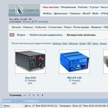
·
Наш магазин
·
Объявления
·
Рейтинг
·
Статьи
·
Част
·
Файлы
·
Диапазоны
·
Сигналы
·
Музей
·
Mods
·
LPD-
На сайте: гостей - 63,
участников - 3 [
aaa
,
ДСПТ
,
ветеран
]
·
Начало
·
Опросы
·
События
·
Статистика
·
Поиск
·
Регистрация
·
Правила
·
FA
Форум
—›
Любительская радиосвязь
—›
Белорусские репитеры
Блоки питания для радиотехники
:
Ajetrays
,
Alan
,
Manson
,
Optim
,
RM
,
Vega
,
Yaesu
,
Alan K35
RM LPS 105
(1 Ампер)
(5 Ампер)
руб.
руб.
Страница:
««
1
2
3
4
Автор
Сообщение
Лион
Дата: 17 Янв 2019 00:02:21 · Поправил: Лион (17 Янв 2019 10:49:48)
#