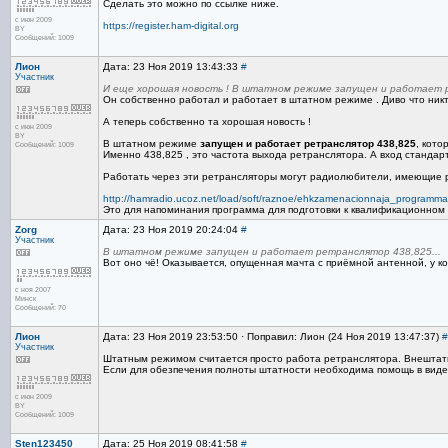
Сделать это можно по ссылке ниже.
с июн 2009
https://register.ham-digital.org
BY
Сообщений: 1009
Лион
Дата: 23 Ноя 2019 13:43:33
#
Участник
И еще хорошая новость ! В штатном режиме запущен и работает 
Он собственно работал и работает в штатном режиме . Диво что никто
А теперь собственно та хорошая новость !
с июн 2009
BY
В штатном режиме
запущен и работает ретранслятор 438,825
, кот
Сообщений: 1009
Именно 438,825 , это частота выхода ретранслятора. А вход стандарт
Работать через эти ретрансляторы могут радиолюбители, имеющие р
http://hamradio.ucoz.net/load/soft/raznoe/ehkzamenacionnaja_programma
Это для напоминания программа для подготовки к квалификационном
Zorg
Дата: 23 Ноя 2019 20:24:04
#
Участник
В штатном режиме запущен и работает ретранслятор 438,825...
Вот оно чё! Оказывается, опущенная мачта с приёмной антенной, у к
с ноя 2007
Минск
Сообщений: 70
Лион
Дата: 23 Ноя 2019 23:53:50 · Поправил: Лион (24 Ноя 2019 13:47:37)
#
Участник
Штатным режимом считается просто работа ретранслятора. Внештат
Если для обезпечения полноты штатности необходима помощь в виде 
с июн 2009
BY
Сообщений: 1009
Sten123450
Дата: 25 Ноя 2019 08:41:58
#