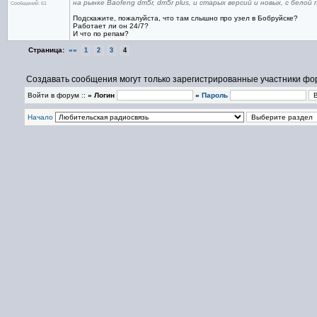
на рынке Baofeng dm5r, dm5r plus, и старых версий и новых, с бел
Сообщений: 61
Подскажите, пожалуйста, что там слышно про узел в Бобруйске?
Работает ли он 24/7?
И что по репам?
Страница:
««
1
2
3
4
Создавать сообщения могут только зарегистрированные участники фо
Войти в форум ::
» Логин
»
Пароль
Начало