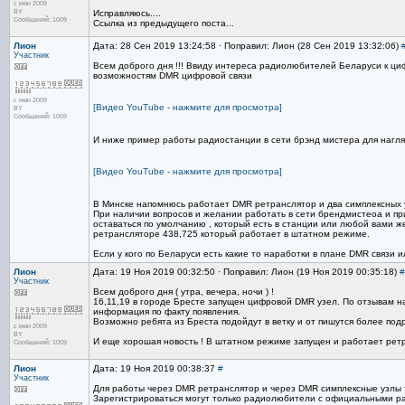
с июн 2009
BY
Исправляюсь....
Сообщений: 1009
Ссылка из предыдущего поста...
Лион
Дата: 28 Сен 2019 13:24:58 · Поправил: Лион (28 Сен 2019 13:32:06)
Участник
Всем доброго дня !!! Ввиду интереса радиолюбителей Беларуси к ци
возможностям DMR цифровой связи
с июн 2009
[Видео YouTube - нажмите для просмотра]
BY
Сообщений: 1009
И ниже пример работы радиостанции в сети брэнд мистера для нагл
[Видео YouTube - нажмите для просмотра]
В Минске напомнюсь работает DMR ретранслятор и два симплексных
При наличии вопросов и желании работать в сети брендмистеоа и пр
оставаться по умолчанию , который есть в станции или любой вами ж
ретрансляторе 438,725 который работает в штатном режиме.
Если у кого по Беларуси есть какие то наработки в плане DMR связи 
Лион
Дата: 19 Ноя 2019 00:32:50 · Поправил: Лион (19 Ноя 2019 00:35:18)
#
Участник
Всем доброго дня ( утра, вечера, ночи ) !
16,11,19 в городе Бресте запущен цифровой DMR узел. По отзывам на
информация по факту появления.
Возможно ребята из Бреста подойдут в ветку и от пишутся более подр
с июн 2009
BY
И еще хорошая новость ! В штатном режиме запущен и работает рет
Сообщений: 1009
Лион
Дата: 19 Ноя 2019 00:38:37
#
Участник
Для работы через DMR ретранслятор и через DMR симплексные узлы т
Зарегистрироваться могут только радиолюбители с официальными р