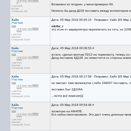
Возможно из поздних, у меня примерно 60.
с июл 2008
Москва
Неплохо бы диод Д226 поставить между коллектором и
Сообщений: 326
Хайо
Дата: 05 Мар 2018 00:05:15 · Поправил: Хайо (05 Мар 
Участник
nikifor_r
это если от аккумулятора переключать на сеть, но 220В
с дек 2015
Оренбург
Сообщений: 21534
Хайо
Дата: 05 Мар 2018 00:08:53
#
Участник
кстати, сделал монтаж П213 на термопасту, теперь он
Диод поставлю КД106 ,он поместится со стороны компо
с дек 2015
Оренбург
Сообщений: 21534
Хайо
Дата: 05 Мар 2018 00:17:56 · Поправил: Хайо (05 Мар 
Участник
не хватает 1мм промежутка ( либо 1N4007 поставить, 
поставил 5шт 2Д106А
с дек 2015
Оренбург
...почти всё поменял)))
Сообщений: 21534
Хайо
Дата: 05 Мар 2018 00:54:48
#
Участник
посмотрю на АМ-КПЕ.
Его набок смонтировали. Это даст очень длинные прово
с дек 2015
Оренбург
Сообщений: 21534