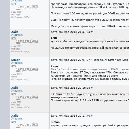
Участник
предположения оправданы по поводу 100Гц гудения. Ес
На выходе стабилизатора имеем 20 мВ размах 100 Гц.
с дек 2015
При нагрузке 100 мА гудение растёт до 50мВ на линии
Оренбург
Сообщений: 21534
Ещё не понятно, почему брали тут П213А в стабилизат
Между базой и эмиттером мерю только 30мВ.... наверн
Хайо
Дата: 04 Мар 2018 21:47:34
#
Участник
AOR
тут не собираюсь науку развивать, просто всё привести
с дек 2015
На 214ые готовится очень подробный материал со всем
Оренбург
Сообщений: 21534
Simon
Дата: 04 Мар 2018 22:07:07 · Поправил: Simon (04 Мар
Участник
Хайо
Между базой и эмиттером мерю только 30мВ.... навер
Там стоит резистор 47 Ом, я поставил 470...больше не
с янв 2013
коллекторное напряжение, я уже писал об этом.
Питер
Я то же считаю, не очень удачным выбор в пользу П213
Сообщений: 5580
Хайо
Дата: 04 Мар 2018 22:16:28
#
Участник
в 209ом от 1977г радиатор уде не протяну вниз, пожт
заводе к изменению.
Поменял транзисор 213А на 213Б и гудение стало на 5
с дек 2015
Оренбург
Сообщений: 21534
Хайо
Дата: 04 Мар 2018 22:17:49
#
Участник
Simon
мерил транзистор с диод-тестером при 1мА - примерно 