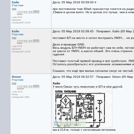
Хайо
Дата: 05 Мар 2018 00:59:00
#
Участник
при постоянном токе 90мА транзистор гоеется на рад
15квсм в целом взято. Но в целом это лучше, чем в но
с дек 2015
Оренбург
Сообщений: 21534
Хайо
Дата: 05 Мар 2018 02:08:45 · Поправил: Хайо (05 Мар 
Участник
поставил БП на место и хотел послушать УМЗЧ.... не ра
Дело в проводке GND.
с дек 2015
Весь модуль БП+УМЗЧ не работает сам по себе, потому 
Оренбург
не шасси от УМЗЧ, а шасси обший. Это очень странно.
Сообщений: 21534
гудения
Поставил толстый прямой провод и всё сработало. УМ
Осталось разобраться с его усилением ,искажениями 
Слышно, что ещё при малых сигналах синус не чистый.
Simon
Дата: 05 Мар 2018 09:32:57 · Поправил: Simon (05 Мар
Участник
Хайо
У меня Океан чуть помоложе и БП в нём другой.
с янв 2013
Питер
Сообщений: 5580
как в 214-м, только с негативным питанием.