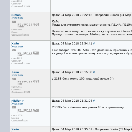
с дек 2015
Оренбург
Сообщений: 21534
Simon
Дата: 04 Мар 2018 22:22:12 · Поправил: Simon (04 Мар
Участник
Хайо
Тогда для аутентичности, может ставить П214А, П215А,
с янв 2013
Немного не в тему...вот сейчас сижу слушаю на Океан 
Питер
Правда только с помощью Miniloop есть такая возможно
Сообщений: 5580
Хайо
Дата: 04 Мар 2018 22:54:41
#
Участник
я же говорю, что ОКЕАНы - это домашный приёмник и в 
на дачу. Но и там проще скинуть провод в дерево и буд
с дек 2015
Оренбург
Сообщений: 21534
Хайо
Дата: 04 Мар 2018 23:15:08
#
Участник
у 213Б бета около 100. куда ещё лучше ? )
с дек 2015
Оренбург
Сообщений: 21534
nikifor_r
Дата: 04 Мар 2018 23:31:04
#
Участник
У 213Б бета больше или равно 40 по справочнику.
с июл 2008
Москва
Сообщений: 326
Хайо
Дата: 04 Мар 2018 23:35:51 · Поправил: Хайо (05 Мар 