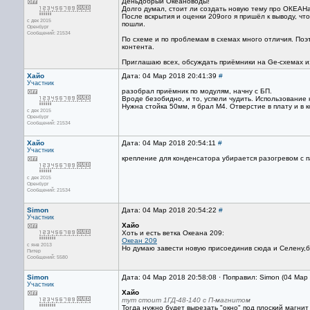
Деньдобрый Океановоды!
Долго думал, стоит ли создать новую тему про ОКЕАН
После вскрытия и оценки 209ого я пришёл к выводу, ч
с дек 2015
пошли.
Оренбург
Сообщений: 21534
По схеме и по проблемам в схемах много отличия. Поэт
контента.
Приглашаю всех, обсуждать приёмники на Ge-схемах и
Хайо
Дата: 04 Мар 2018 20:41:39
#
Участник
разобрал приёмник по модулям, начну с БП.
Вроде безобидно, и то, успели чудить. Использование 
Нужна стойка 50мм, я брал М4. Отверстие в плату и в 
с дек 2015
Оренбург
Сообщений: 21534
Хайо
Дата: 04 Мар 2018 20:54:11
#
Участник
крепление для конденсатора убирается разогревом с п
с дек 2015
Оренбург
Сообщений: 21534
Simon
Дата: 04 Мар 2018 20:54:22
#
Участник
Хайо
Хоть и есть ветка Океана 209:
Океан 209
с янв 2013
Но думаю завести новую присоединив сюда и Селену,б
Питер
Сообщений: 5580
Simon
Дата: 04 Мар 2018 20:58:08 · Поправил: Simon (04 Мар
Участник
Хайо
тут стоит 1ГД-48-140 с П-магнитом
Тогда нужно будет вырезать "окно" под плоский магнит