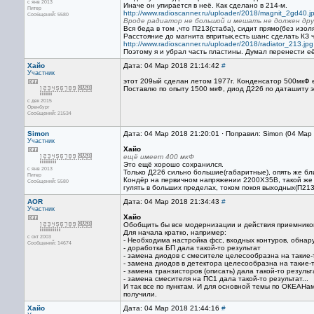
с янв 2013
Иначе он упирается в неё. Как сделано в 214-м.
Питер
http://www.radioscanner.ru/uploader/2018/magnit_2gd40.j
Сообщений: 5580
Вроде радиатор не большой и мешать не должен дру
Вся беда в том ,что П213(стаба), сидит прямо(без изо
Расстояние до магнита впритык,есть шанс сделать КЗ 
http://www.radioscanner.ru/uploader/2018/radiator_213.jpg
Поэтому я и убрал часть пластины. Думал перенести её
Хайо
Дата: 04 Мар 2018 21:14:42
#
Участник
этот 209ый сделан летом 1977г. Конденсатор 500мкФ 
Поставлю по опыту 1500 мкФ, диод Д226 по даташиту э
с дек 2015
Оренбург
Сообщений: 21534
Simon
Дата: 04 Мар 2018 21:20:01 · Поправил: Simon (04 Мар
Участник
Хайо
ещё имеет 400 мкФ
Это ещё хорошо сохранился.
с янв 2013
Только Д226 сильно большие(габаритные), опять же бл
Питер
Кондёр на первичном напряжении 2200Х35В, такой же п
Сообщений: 5580
гулять в больших пределах, током покоя выходных(П213
AOR
Дата: 04 Мар 2018 21:34:43
#
Участник
Хайо
Обобщить бы все модернизации и действия приемником 
Для начала кратко, например:
с окт 2003
- Необходима настройка фсс, входных контуров, обнар
Сообщений: 14674
- доработка БП дала такой-то результат
- замена диодов с смесителе целесообразна на такие-
- замена диодов в детектора целесообразна на такие-
- замена транзисторов (описать) дала такой-то результ
- замена смесителя на ПС1 дала такой-то результат...
И так все по пунктам. И для основной темы по ОКЕАНам
получили.
Хайо
Дата: 04 Мар 2018 21:44:16
#