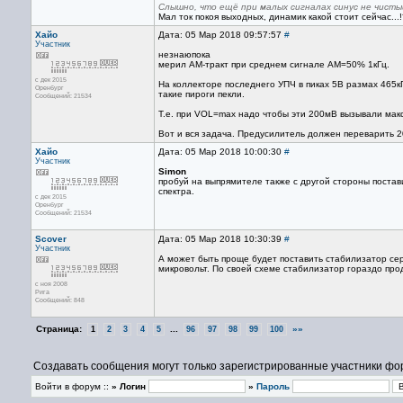
Слышно, что ещё при малых сигналах синус не чисты
Мал ток покоя выходных, динамик какой стоит сейчас...
Хайо
Дата: 05 Мар 2018 09:57:57
#
Участник
незнаюпока
мерил АМ-тракт при среднем сигнале АМ=50% 1кГц.
с дек 2015
На коллекторе последнего УПЧ в пиках 5В размах 465кГ
Оренбург
такие пироги пекли.
Сообщений: 21534
Т.е. при VOL=max надо чтобы эти 200мВ вызывали мак
Вот и вся задача. Предусилитель должен переварить 2
Хайо
Дата: 05 Мар 2018 10:00:30
#
Участник
Simon
пробуй на выпрямителе также с другой стороны постави
спектра.
с дек 2015
Оренбург
Сообщений: 21534
Scover
Дата: 05 Мар 2018 10:30:39
#
Участник
А может быть проще будет поставить стабилизатор се
микровольт. По своей схеме стабилизатор гораздо про
с ноя 2008
Рига
Сообщений: 848
Страница:
...
»»
1
2
3
4
5
96
97
98
99
100
Создавать сообщения могут только зарегистрированные участники фо
Войти в форум ::
» Логин
»
Пароль