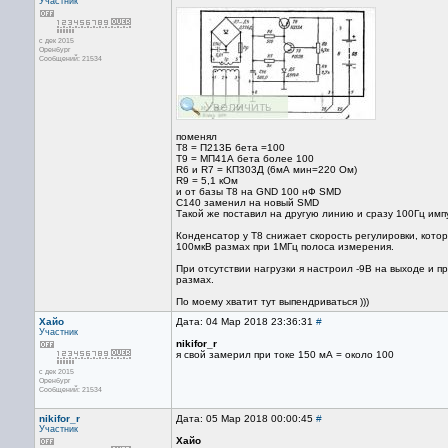
Участник
с дек 2015
Оренбург
Сообщений: 21534
поменял
Т8 = П213Б бета =100
Т9 = МП41А бета более 100
R6 и R7 = КП303Д (6мА мин=220 Ом)
R9 = 5,1 кОм
и от базы Т8 на GND 100 нФ SMD
C140 заменил на новый SMD
Такой же поставил на другую линию и сразу 100Гц имп
Конденсатор у Т8 снижает скорость регулировки, кото
100мкВ размах при 1МГц полоса измерения.
При отсутствии нагрузки я настроил -9В на выходе и п
размах.
По моему хватит тут выпендриваться )))
Хайо
Дата: 04 Мар 2018 23:36:31
#
Участник
nikifor_r
я свой замерил при токе 150 мА = около 100
с дек 2015
Оренбург
Сообщений: 21534
nikifor_r
Дата: 05 Мар 2018 00:00:45
#
Участник
Хайо