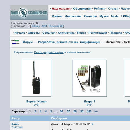
·
Наш магазин
·
Объявления
·
Рейтинг
·
Статьи
·
Част
·
Файлы
·
Диапазоны
·
Сигналы
·
Музей
·
Mods
·
LPD-
На сайте: гостей - 68,
участников - 3 [
Bitikey
,
AVM
,
RussianE39
]
·
Начало
·
Опросы
·
События
·
Статистика
·
Поиск
·
Регистрация
·
Правила
·
FA
Форум
—›
Разработка, ремонт, схемы, модификации
—›
Океан 2хх и Sele
Портативные
Си-Би радиостанции
в нашем магазине
Беркут Hunter
Егерь 3
P
руб.
руб.
Страница:
...
»»
1
2
3
4
5
96
97
98
99
100
Автор
Сообщение
Хайо
Дата: 04 Мар 2018 20:37:31
#
Участник