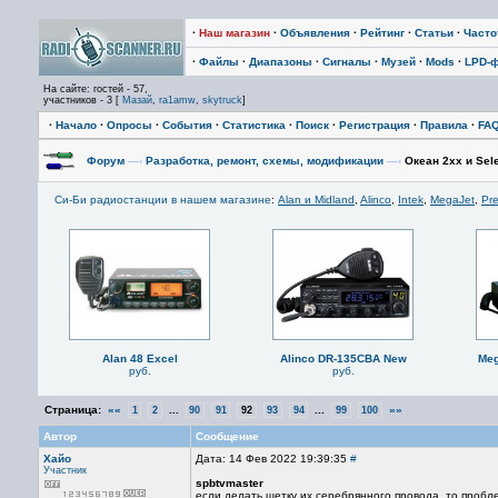
·
Наш магазин
·
Объявления
·
Рейтинг
·
Статьи
·
Част
·
Файлы
·
Диапазоны
·
Сигналы
·
Музей
·
Mods
·
LPD-
На сайте: гостей - 57,
участников - 3 [
Мазай
,
ra1amw
,
skytruck
]
·
Начало
·
Опросы
·
События
·
Статистика
·
Поиск
·
Регистрация
·
Правила
·
FA
Форум
—›
Разработка, ремонт, схемы, модификации
—›
Океан 2хх и Sele
Си-Би радиостанции в нашем магазине
:
Alan и Midland
,
Alinco
,
Intek
,
MegaJet
,
Pre
Alan 48 Excel
Alinco DR-135CBA New
Meg
руб.
руб.
Страница:
««
...
...
»»
1
2
90
91
92
93
94
99
100
Автор
Сообщение
Хайо
Дата: 14 Фев 2022 19:39:35
#
Участник
spbtvmaster
если делать щетку их серебрянного провода, то пробле