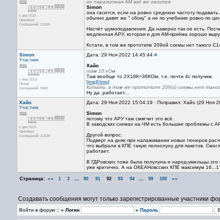
но паразитная АМ всё же гасится
Simon
она гасится, если на ровно среднюю частоту подавать 
с дек 2015
обычно давят же " сбоку" а не по учебнике ровно по цен
Оренбург
Сообщений: 21539
Насчёт шумоподавления. Да наверно так ое есть. Посч
медленная АРУ, которая и для АМ-приёма хорошо выру
Кстати, в том же прототипе 209ой схемы нет такого С14
Simon
Дата: 29 Ноя 2022 14:45:44
#
Участник
Хайо
там 10 кОм
Там вообще то 2Х18К=36КОм, т.е. почти 4с получим.
с янв 2013
[img][/img]
Питер
Кстати, в том же прототипе 209ой схемы нет тако
Сообщений: 5580
Ну да ,работает...
Хайо
Дата: 29 Ноя 2022 15:04:19 · Поправил: Хайо (29 Ноя 
Участник
Simon
потому что АРУ там смягчит это всё.
В заводских схемах на ЧМ есть большие проблемы с АР
с дек 2015
Оренбург
Другой вопрос:
Сообщений: 21539
Подверг на днях при налаживании новых тюнеров расчё
что выбрали в КПЕ такую полнолуну для пакетов. Смог
работает.
В ГДРовских тоже была полулуна и народ-умельцы это п
уже критично. А на ОКЕАНовсских КПЕ максимум 16...
Страница:
««
...
...
»»
1
2
90
91
92
93
94
99
100
Создавать сообщения могут только зарегистрированные участники фо
Войти в форум ::
» Логин
»
Пароль