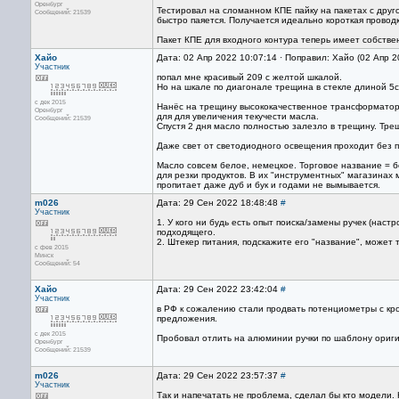
Оренбург
Тестировал на сломанном КПЕ пайку на пакетах с друг
Сообщений: 21539
быстро паяется. Получается идеально короткая проводк
Пакет КПЕ для входного контура теперь имеет собств
Хайо
Дата: 02 Апр 2022 10:07:14 · Поправил: Хайо (02 Апр 
Участник
попал мне красивый 209 с желтой шкалой.
Но на шкале по диагонале трещина в стекле длиной 5с
с дек 2015
Нанёс на трещину высококачественное трансформаторн
Оренбург
для для увеличения текучести масла.
Сообщений: 21539
Спустя 2 дня масло полностью залезло в трещину. Трещ
Даже свет от светодиодного освещения проходит без п
Масло совсем белое, немецкое. Торговое название = 
для резки продуктов. В их "инструментных" магазинах 
пропитает даже дуб и бук и годами не вымывается.
m026
Дата: 29 Сен 2022 18:48:48
#
Участник
1. У кого ни будь есть опыт поиска/замены ручек (нас
подходящего.
2. Штекер питания, подскажите его "название", может 
с фев 2015
Минск
Сообщений: 54
Хайо
Дата: 29 Сен 2022 23:42:04
#
Участник
в РФ к сожалению стали продвать потенциометры с крот
предложения.
с дек 2015
Пробовал отлить на алюминии ручки по шаблону ориги
Оренбург
Сообщений: 21539
m026
Дата: 29 Сен 2022 23:57:37
#
Участник
Так и напечатать не проблема, сделал бы кто модели. 