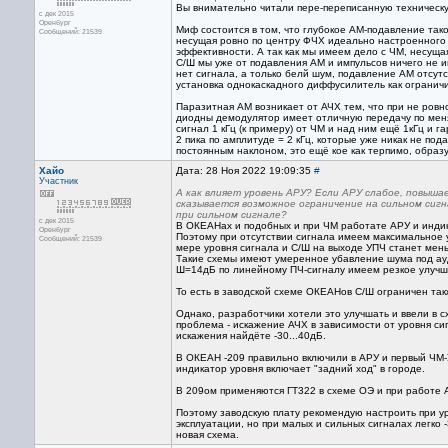
Вы внимательно читали пере-переписанную техническую
с дек 2015
Оренбург
Миф состоится в том, что глубокое АМ-подавление так
Сообщений: 21539
несущая ровно по центру ФЧХ идеально настроенного 
эффективности. А так как мы имеем дело с ЧМ, несуща
С/Ш мы уже от подавления АМ и импульсов ничего не и
нет сигнала, а только белй шум, подавление АМ отсутст
установка однокаскадного диффусилитель как ограни
Паразитная АМ возникает от АЧХ тем, что при не ров
диодны демодулятор имеет отличную передачу по мен
сигнал 1 кГц (к примеру) от ЧМ и над ним ещё 1кГц и 
2 пика по амплитуде = 2 кГц, которые уже никак не под
постоянным наклоном, это ещё кое как терпимо, образу
Хайо
Дата: 28 Ноя 2022 19:09:35
#
Участник
А как влияет уровень АРУ? Если АРУ слабое, повыша
сказывается возможное ограничение на сильном сигн
при сильном сигнале?
с дек 2015
В ОКЕАНах и подобных и при ЧМ работате АРУ и индик
Оренбург
Поэтому при отсутствии сигнала имеем максимальное у
Сообщений: 21539
мере уровня сигнала и С/Ш на выходе УПЧ станет мен
Такие схемы имеют умеренное убавление шума под ауд
Ш=14дБ по линейному ПЧ-сигналу имеем резкое улучш
То есть в заводской схеме ОКЕАНов С/Ш ограничен так
Однако, разработчики хотели это улучшать и ввели в 
проблема - искажение АЧХ в зависимости от уровня сиг
искажения найдёте -30...40дБ.
В ОКЕАН -209 правильно включили в АРУ и первый ЧМ-У
индикатор уровня включает "задний ход" в городе.
В 209ом применяются ГТ322 в схеме ОЭ и при работе 
Поэтому заводскую плату рекомендую настроить при уро
эксплуатации, но при малых и сильных сигналах легко 
новая схема.