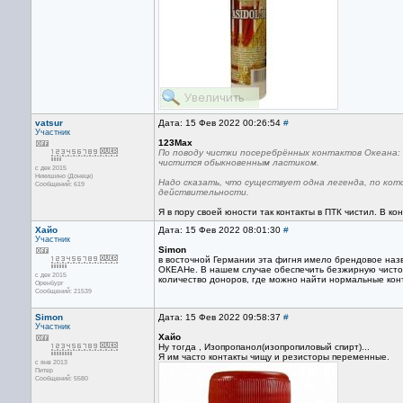
vatsur
Дата: 15 Фев 2022 00:26:54
#
Участник
123Max
По поводу чистки посеребрённых контактов Океана:
чистится обыкновенным ластиком.
с дек 2015
Никишино (Донецк)
Надо сказать, что существует одна легенда, по кот
Сообщений: 619
действительности.
Я в пору своей юности так контакты в ПТК чистил. В ко
Хайо
Дата: 15 Фев 2022 08:01:30
#
Участник
Simon
в восточной Германии эта фигня имело брендовое назван
ОКЕАНе. В нашем случае обеспечить безжирную чистот
с дек 2015
количество доноров, где можно найти нормальные конт
Оренбург
Сообщений: 21539
Simon
Дата: 15 Фев 2022 09:58:37
#
Участник
Хайо
Ну тогда , Изопропанол(изопропиловый спирт)...
Я им часто контакты чищу и резисторы переменные.
с янв 2013
Питер
Сообщений: 5580