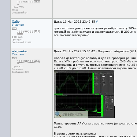
с фев 2015
Минск
Сообщений: 54
Хайо
Дата: 16 Ноя 2022 23:42:35
#
Участник
при заготовке донорских катушек разобрал плату 205ог
который не даёт катушке и экрану шататься. В 209ых с 
всё выставляется ровно.
с дек 2015
Оренбург
Сообщений: 21539
olegmotov
Дата: 28 Ноя 2022 15:04:42 · Поправил: olegmotov (28 
Участник
Собрал детекторную головку и для ее проверки решил 
Если с УПЧ проблем не возникло, настроил 240 кГц с 
перекошены и опустить третью гармонику ниже -40 дБ 
с фев 2022
2,7 пФ с 3,9 до 5,6 пФ. Плечи практически выровнялись
Балашиха
Сообщений: 129
Только уровень АРУ стал заметно ниже (индикатор откл
C110.
В связи с этим есть вопросы:
1. С110 нужен для емкостной связи между L66 и L69 и