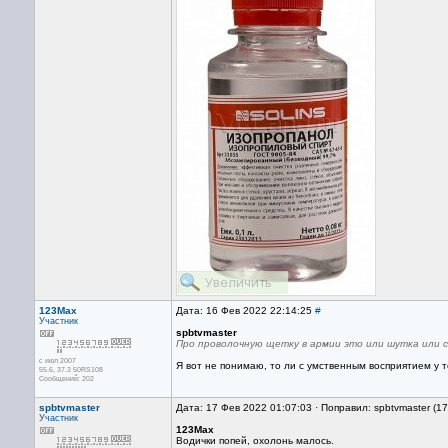
123Max
Дата: 16 Фев 2022 22:14:25
#
Участник
spbtvmaster
Про проволочную щетку в армии это или шутка или ск
с июл 2007
Я вот не понимаю, то ли с умственным восприятием у т
55.6, 37.3 50RS108
Сообщений: 202
spbtvmaster
Дата: 17 Фев 2022 01:07:03 · Поправил: spbtvmaster (1
Участник
123Max
Водички попей, охолонь малось.