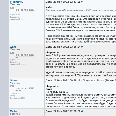
olegmotov
Дата: 28 Ноя 2022 22:53:11
#
Участник
Хайо
Паразитная АМ возникает от АЧХ тем, что при не 
с фев 2022
А это понимаю так, что L69 выдает сигнал с быстро и
Балашиха
параллельно им стоит C141. Это приводит к увеличени
Сообщений: 129
Единственные сомнения, что на схеме Океана 209 и Se
отключают C141 от диодов и из-за этого нет полного 
сопротивлением 820 Ом и подавление должно быть лу
Почему C141 включена через сопротивления, а не нап
Я проверяю приемник FM-трансмиттером который кладу
трансмиттера сильный - АРУ работает по полной прогр
весь диапазон забит и от станций большие помехи. Дл
Хайо
Дата: 28 Ноя 2022 23:36:14
#
Участник
olegmotov
этот С141 ровно ничего не улучшает, проверено измер
паузах классическго концерта, когда несущая стоит ро
с дек 2015
пробиваются. Как только идёт маодуляция - ровно нет
Оренбург
ровно на 10700, их тоже уже не подавляют. Такчто этот
Сообщений: 21539
ограничителя в тракте.
Куда больше помогает, если переделать L69 строго с
на каркасе по секциям. L65 разместить в верхней части
Simon
Дата: 29 Ноя 2022 09:48:19 · Поправил: Simon (29 Ноя 
Участник
olegmotov
Хайо
По поводу С141...
с янв 2013
Такой эксперимент...поставьте вместо 10мкФ, 50-100мк
Питер
И вы получите динамический шумоподовитель, в момен
Сообщений: 5580
Остаточный заряд на С141, будет запирать диоды, до 
И чем больше ёмкость ,тем дольше схема будет "ждат
На уровень НЧ сигнала ,это почти не отразится,но пар
Хайо
Дата: 29 Ноя 2022 12:38:27
#
Участник