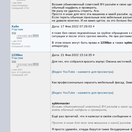
с дек 2006
Возьми обыкновенный советский ВЧ разъём и свою щетк
Санкт-Петербург
обычный надфиль и проверить.
Сообщений: 2732
Ни разу не удалось стереть. Ага.
Просто я знаю для чего эта машинка и какой разъём, о
Если тереть обычные панельные или кабельные разъемы
не давали конечно. И ни каких щеток, за это больно би
Хайо
Дата: 17 Фев 2022 07:29:03
#
Участник
я тоже бил своих подчинённых за грубое обращение к 
ситуации и после этого срочно менять. Но при реглам
с дек 2015
В этом плане могут быть правы и
123Max
а также
spbt
Оренбург
аппаратуру.
Сообщений: 21539
123Max
Дата: 21 Фев 2022 15:14:35
#
Участник
Для тех, кто собрался красить корпус Океана кисточко
с июл 2007
[Видео YouTube - нажмите для просмотра]
55.6, 37.3 50RS108
Сообщений: 202
Как профессионально окрасить мебельный фасад. Зав
[Видео YouTube - нажмите для просмотра]
spbtvmaster
Возьми обыкновенный советский ВЧ разъём и свою ще
взять обычный надфиль и проверить.
Ещё раз прочитай, что я написал в своём сообщении и
Просто я знаю для чего эта машинка и какой разъём,
Я просто удивлён, откуда берутся такие безудержные 