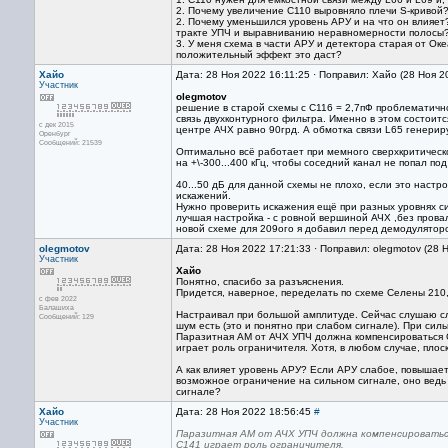
2. Почему увеличение C110 выровняло плечи S-кривой
2. Почему уменьшился уровень АРУ и на что он влияе
тракте УПЧ и выравниванию неравномерности полосы
3. У меня схема в части АРУ и детектора старая от О
положительный эффект это даст?
Хайо
Дата: 28 Ноя 2022 16:11:25 · Поправил: Хайо (28 Ноя 2
Участник
olegmotov
решение в старой схемы с С116 = 2,7пФ проблематичн
связь двухконтурного фильтра. Именно в этом состоит
с дек 2015
центре АЧХ равно 90грд. А обмотка связи L65 генерир
Оренбург
Сообщений: 21539
Оптимально всё работает при мемного сверхкритическо
на +\-300...400 кГц, чтобы соседний канал не попал по
40...50 дБ для данной схемы не плохо, если это наст
искажений.
Нужно проверить искажения ещё при разных уровнях си
лучшая настройка - с ровной вершиной АЧХ ,без провал
новой схеме для 209ого я добавил перед демодулято
olegmotov
Дата: 28 Ноя 2022 17:21:33 · Поправил: olegmotov (28 
Участник
Хайо
Понятно, спасибо за разъяснения.
Придется, наверное, переделать по схеме Селены 210,2
с фев 2022
Балашиха
Настраивал при большой амплитуде. Сейчас слушаю сл
Сообщений: 129
шум есть (это и понятно при слабом сигнале). При сил
Паразитная АМ от АЧХ УПЧ должна компенсироваться C
играет роль ограничителя. Хотя, в любом случае, пло
А как влияет уровень АРУ? Если АРУ слабое, повышает
возможное ограничение на сильном сигнале, оно ведь 
сигнале?
Хайо
Дата: 28 Ноя 2022 18:56:45
#
Участник
Паразитная АМ от АЧХ УПЧ должна компенсироваться
C141 играет роль ограничителя.