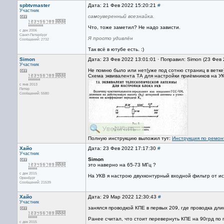
spbtvmaster
Дата: 21 Фев 2022 15:20:21
#
Участник
самоуверенный всезнайка.
Что, тоже заметил? Не надо зависти.
с дек 2006
Санкт-Петербург
Я просто удивлён
Сообщений: 2732
Так всё в ютубе есть. :)
Simon
Дата: 23 Фев 2022 13:01:01 · Поправил: Simon (23 Фев
Участник
Не помню было или нет(уже под сотню страниц в ветке)
Схема эквивалента ТА для настройки приёмников на У
с янв 2013
Питер
Сообщений: 5580
Полную инструкцию выложил тут:
Инструкция по ремон
Хайо
Дата: 23 Фев 2022 17:17:30
#
Участник
Simon
это наверно на 65-73 МГц ?
с дек 2015
На УКВ я настрою двухконтурный входной фильтр от и
Оренбург
Сообщений: 21539
Хайо
Дата: 29 Мар 2022 12:30:43
#
Участник
занялся проводкой КПЕ в первых 209, где проводка дли
Ранее считал, что стоит перевернуть КПЕ на 90грд по 
с дек 2015