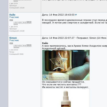
с дек 2015
Оренбург
Сообщений: 21539
Хайо
Дата: 14 Фев 2022 19:43:03
#
Участник
В последнее время я диапазонные планки стал перед д
овощей. А потом уже спиртом и сальфеткой. Если не г
с дек 2015
Оренбург
Сообщений: 21539
Simon
Дата: 14 Фев 2022 22:07:27 · Поправил: Simon (14 Фев
Участник
Хайо
А мне припомнилось, как в Армии бляхи Асидолом наяр
Асидольной щёткой.
с янв 2013
Питер
Сообщений: 5580
Он оказывается и сейчас продаётся.
Что если им чистить контакты.!??
Им монеты чистят и металлы полируют.