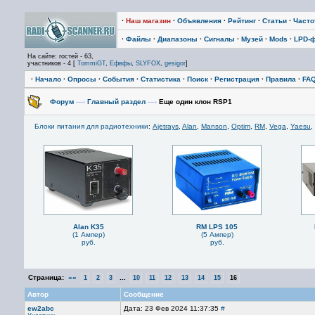
·
Наш магазин
·
Объявления
·
Рейтинг
·
Статьи
·
Част
·
Файлы
·
Диапазоны
·
Сигналы
·
Музей
·
Mods
·
LPD-
На сайте: гостей - 63,
участников - 4 [
TommiGT
,
Ефвфы
,
SLYFOX
,
gesigor
]
·
Начало
·
Опросы
·
События
·
Статистика
·
Поиск
·
Регистрация
·
Правила
·
FA
Форум
—›
Главный раздел
—›
Еще один клон RSP1
Блоки питания для радиотехники
:
Ajetrays
,
Alan
,
Manson
,
Optim
,
RM
,
Vega
,
Yaesu
,
Alan K35
RM LPS 105
(1 Ампер)
(5 Ампер)
руб.
руб.
Страница:
««
...
1
2
3
10
11
12
13
14
15
16
Автор
Сообщение
ew2abc
Дата: 23 Фев 2024 11:37:35
#