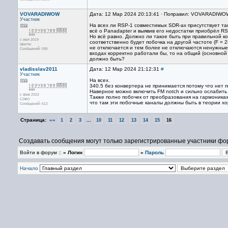
VOVARADIWOW
Дата: 12 Мар 2024 20:13:41 · Поправил: VOVARADIWOW
Участник
На всех ли RSP-1 совместимых SDR-ах присутствует та
всё о Panadapter и выявив его недостатки приобрёл R
Но всё равно. Должно ли такое быть при правильной к
с июл 2019
соответственно будет побочка на другой частоте (F = 2
Шахты
не отключается и тем более не отключаются ненужные
Сообщений: 595
входах корректно работали бы, то на общий (основной 
должно быть?
vladisslav2011
Дата: 12 Мар 2024 21:12:31
#
Участник
На всех.
340.5 без конвертера не принимается потому что нет 
Наверное можно включить FM notch и сильно ослабить
с фев 2022
Также полно побочек от преобразования на гармоника
СЗФО
что там эти побочные каналы должны быть в теории х
Сообщений: 612
Страница:
««
...
1
2
3
10
11
12
13
14
15
16
Создавать сообщения могут только зарегистрированные участники фо
Войти в форум ::
» Логин
»
Пароль
Начало