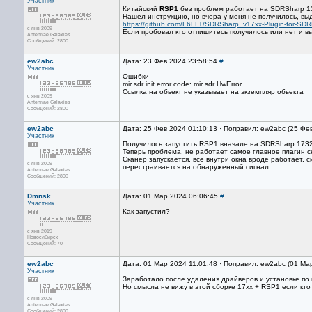
Участник
Китайский
RSP1
без проблем работает на SDRSharp 136
Нашел инструкцию, но вчера у меня не получилось, вы
https://github.com/F6FLT/SDRSharp_v17xx-Plugin-for-SDR
с янв 2009
Если пробовал кто отпишитесь получилось или нет и в
Antennae Galaxies
Сообщений: 2800
ew2abc
Дата: 23 Фев 2024 23:58:54
#
Участник
Ошибки
mir sdr init error code: mir sdr HwError
Ссылка на обьект не указывает на экземпляр обьекта
с янв 2009
Antennae Galaxies
Сообщений: 2800
ew2abc
Дата: 25 Фев 2024 01:10:13 · Поправил: ew2abc (25 Фе
Участник
Получилось запустить RSP1 вначале на SDRSharp 1732
Теперь проблема, не работает самое главное плагин с
Сканер запускается, все внутри окна вроде работает,
с янв 2009
перестраивается на обнаруженный сигнал.
Antennae Galaxies
Сообщений: 2800
Dmnsk
Дата: 01 Мар 2024 06:06:45
#
Участник
Как запустил?
с янв 2019
Новосибирск
Сообщений: 70
ew2abc
Дата: 01 Мар 2024 11:01:48 · Поправил: ew2abc (01 Ма
Участник
Заработало после удаления драйверов и установке по 
Но смысла не вижу в этой сборке 17хх + RSP1 если кт
с янв 2009
Antennae Galaxies
Сообщений: 2800