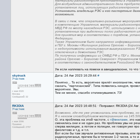
Материалы радиоконтроля представлены в Управлен
Для возбуждения административного дела требуетс
установление лиц, использующих радиоэлектронное 
Установить владельца РЭС и его паспортные дан
возможным.
В связи с тем, что оперативно-разыскные мероприят
в компетенцию Управления, материалы радиоконтро
МВД РФ по месту нахождения РЭС, используемого с 
установленных при выделении полос радиочастот и
для принятия мер в соответствии с порядком, устан
Федерации.
Также Управлением было направлено информационно
в ГБУ г. Москвы «Жилищник района Орехово – Борисо
о недопустимости использования вышеуказанного Р
отключения и демонтажа РЭС.
По получении информации из ОМВД РФ и ГБУ г. Моск
района Орехово – Борисово Северное» Управлением
в соответствии с законодательством Российской Фе
Уж если наплевать на помехи в авиадиапазоне, то что
skytruck
Дата: 24 Авг 2023 16:29:44
#
Участник
Понятно... То есть, вероятнее прилёт инопланетян, ч
сказать, "партизанский". Типа появились ниндзя, пров
вероятнее. Увы.
с мая 2020
Тем не менее, спасибо откликнувшимся. 73!
Москва
Сообщений: 32
RK3DIA
Дата: 24 Авг 2023 16:48:51 · Поправил: RK3DIA (24 Авг
Участник
Возможно, где-то уже упоминалась эта проблема, но
Я о некоем словоблудливом матершиннике на 145.500
О, эта проблема на этой частоте, с
г@внилами,
это нав
с мая 2006
сменились они и не один раз. Но проблема увы не реш
Пушкино
сперва милиции, а потом и полиции, не говоря уже пр
Сообщений: 2797
фиолетово и т.д. и т.п.
Вот если бы там звучали антивоенные призывы, или пр
радиохулиганья, причем бы в течение 1-2 часов, а то и