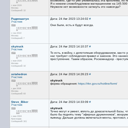
Возможно, где-то уже упоминалась эта проблема, но п
Я о некоем словоблудливом матершиннике на 145.500 
с мая 2020
Неужели нет возможности заткнуть это навсегда?
Москва
Сообщений: 32
Радиошатун
Дата: 24 Авг 2023 13:24:02
#
Участник
Они были, есть и будут всегда.
с сен 2010
Москва
Сообщений: 7
skytruck
Дата: 24 Авг 2023 14:10:37
#
Участник
То есть, в войну, с допотопным оборудованием, как-то 
нас требуют соблюдения правил и законов. Это ханжес
преступление. Таким образом, Роскомнадзор - преступ
с мая 2020
Москва
Сообщений: 32
octahedron
Дата: 24 Авг 2023 14:26:23
#
Участник
skytruck
форма обращения:
https://rkn.gov.ru/hotline/form/
с дек 2008
Москва
Сообщений: 83
Steve_Biker
Дата: 24 Авг 2023 14:33:09
#
Участник
skytruck
Точно могут и умеют, вплоть до доказательной базы, ч
было бы поднять тему "эфирных дружинников", вооруж
с июн 2004
пьяницу. Дальше должны включаться менты, протокол, из
Краснодар
Сообщений: 301