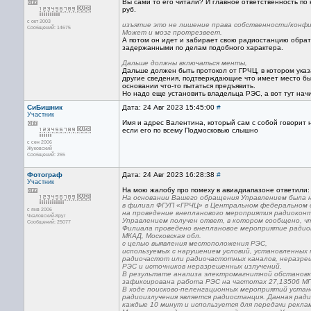
Вы сами то его читали? И главное ответственность по 
руб.
с окт 2003
изъятие это не лишение права собственности/конфис
Сообщений: 14675
Может и мозг протрезвеет.
А потом он идет и забирает свою радиостанцию обратн
задержанными по делам подобного характера.
Дальше должны включаться менты,
Дальше должен быть протокол от ГРЧЦ, в котором ук
другие сведения, подтверждающие что имеет место бы
основании что-то пытаться предъявить.
Но надо еще установить владельца РЭС, а вот тут нач
СиБишник
Дата: 24 Авг 2023 15:45:00
#
Участник
Имя и адрес Валентина, который сам с собой говорит н
если его по всему Подмосковью слышно
с сен 2006
Жуковский
Сообщений: 265
Фотограф
Дата: 24 Авг 2023 16:28:38
#
Участник
На мою жалобу про помеху в авиадиапазоне ответили:
На основании Вашего обращения Управлением была н
в филиал ФГУП «ГРЧЦ» в Центральном федеральном о
с янв 2006
на проведение внепланового мероприятия радиоконт
Чкаловский-Круг
Управлением получен ответ, в котором сообщено, 
Сообщений: 25077
Филиала проведено внеплановое мероприятие радиок
МКАД, Московская обл.
с целью выявления местоположения РЭС,
используемых с нарушением условий, установленных 
радиочастот или радиочастотных каналов, неразреш
РЭС и источников неразрешенных излучений.
В результате анализа электромагнитной обстановк
зафиксирована работа РЭС на частотах 27,13506 МГц
В ходе поисково-пеленгационных мероприятий устан
радиоизлучения является радиостанция. Данная рад
каждые 10 минут и используется для передачи рекл