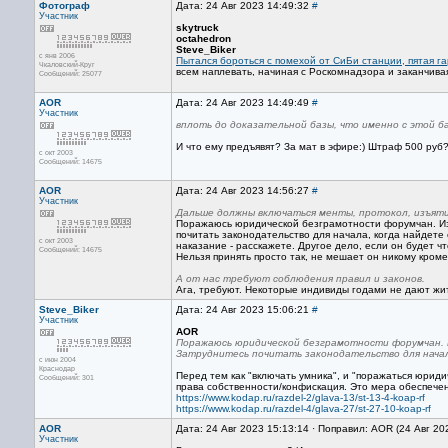
Фотограф
Дата: 24 Авг 2023 14:49:32
#
Участник
skytruck
octahedron
Steve_Biker
с янв 2006
Пытался бороться с помехой от СиБи станции, пятая г
Чкаловский-Круг
всем наплевать, начиная с Роскомнадзора и заканчив
Сообщений: 25077
AOR
Дата: 24 Авг 2023 14:49:49
#
Участник
вплоть до доказательной базы, что именно с этой б
И что ему предъявят? За мат в эфире:) Штраф 500 руб
с окт 2003
Сообщений: 14675
AOR
Дата: 24 Авг 2023 14:56:27
#
Участник
Дальше должны включаться менты, протокол, изъят
Поражаюсь юридической безграмотности форумчан. Из
почитать законодательство для начала, когда найдет
с окт 2003
наказание - расскажете. Другое дело, если он будет ч
Сообщений: 14675
Нельзя принять просто так, не мешает он никому кро
А от нас требуют соблюдения правил и законов.
Ага, требуют. Некоторые индивиды годами не дают жить 
Steve_Biker
Дата: 24 Авг 2023 15:06:21
#
Участник
AOR
Поражаюсь юридической безграмотности форумчан. 
Затруднитесь почитать законодательство для нача
с июн 2004
Краснодар
Перед тем как "включать умника", и "поражаться юриди
Сообщений: 301
права собственности/конфискация. Это мера обеспечен
https://www.kodap.ru/razdel-2/glava-13/st-13-4-koap-rf
https://www.kodap.ru/razdel-4/glava-27/st-27-10-koap-rf
AOR
Дата: 24 Авг 2023 15:13:14 · Поправил: AOR (24 Авг 20
Участник