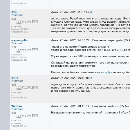
...
Сообщений: 1407
ASB
Дата: 25 Авг 2023 11:07:47
#
Участник
ах, оставьте. Радуйтесь, что кто-то шевелит эфир. Вот
слушало Сектор газа. Жил рядом с ЖД вышкой. Вероят
конечно, от тех кто желал куэсить правильно. Но вот в 
с апр 2007
Так что не напрягайтесь, для различных экспериментов
Бузулук 50RS409
метрового диапазона, а товарищу купите пызырь, закуси
Сообщений: 1003
wspangolin
Дата: 25 Авг 2023 14:03:27 · Поправил: wspangolin (25 
Участник
"если его по всему Подмосковью слышно"
тропо и порадик заносит его понос и в 3X, и в 3P... до 9
с мая 2007
Я уже перестал на 500 мониторить, выключаю аппарат.
N54*30; S36*14
Сообщений: 368
Он глухой напрочь, или кирпич у него там на полкило
рекордером. Вдруг пригодится..
Парни, кто поближе, отпилите ему
нахр@н
антенну, ба
XOR
Дата: 25 Авг 2023 15:13:00
#
Участник
одно дело когда у тебя дома рация тихонько бухтит ни
перестают мониторить частоту, а следовательно и подк
и перестала говнить канал.
с янв 2007
...
Сообщений: 1407
WebFox
Дата: 25 Авг 2023 18:13:14 · Поправил: WebFox (25 Авг
Участник
Направленная антенна, постоянный тональник 1 кГц и 5
с окт 2008
астрахань
Сообщений: 631