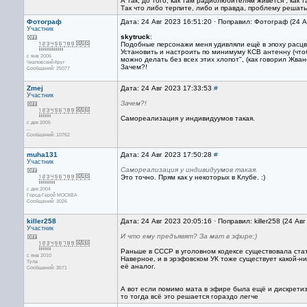
А так, до того, как там радиолюбителям живется , как 
Так что либо терпите, либо и правда, проблему решать
Фотограф
Дата: 24 Авг 2023 16:51:20 · Поправил: Фотограф (24 А
Участник
skytruck
:
Подобные персонажи меня удивляли ещё в эпоху расцве
Установить и настроить по минимуму КСВ антенну (чтоб
с янв 2006
можно делать без всех этих хлопот", (как говорил Жван
Чкаловский-Круг
Зачем?!
Сообщений: 25077
Zmej
Дата: 24 Авг 2023 17:33:53
#
Участник
Зачем?!
Самореализация у индивидуумов такая.
с дек 2005
...
Сообщений: 10762
muha131
Дата: 24 Авг 2023 17:50:28
#
Участник
Самореализация у индивидуумов такая.
Это точно. Прям как у некоторых в Клубе. :)
с дек 2004
Город-Герой МОСКВА
Сообщений: 3026
killer258
Дата: 24 Авг 2023 20:05:16 · Поправил: killer258 (24 Ав
Участник
И что ему предъявят? За мат в эфире:)
Раньше в СССР в уголовном кодексе существовала стат
с янв 2010
Наверное, и в эрэфовском УК тоже существует какой-н
Тула
её аналог.
Сообщений: 3571
А вот если помимо мата в эфире была ещё и дискрети
то тогда всё это решается гораздо легче