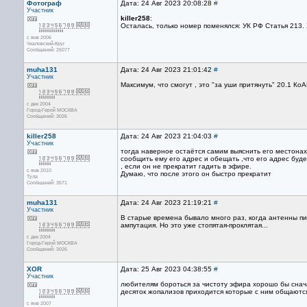
Фотограф
Дата: 24 Авг 2023 20:08:28
#
Участник
killer258
:
Осталась, только номер поменялся: УК РФ Статья 213. 
с янв 2006
Чкаловский-Круг
Сообщений: 25077
muha131
Дата: 24 Авг 2023 21:01:42
#
Участник
Максимум, что смогут , это "за уши притянуть" 20.1 Ко
с дек 2004
Город-Герой МОСКВА
Сообщений: 3026
killer258
Дата: 24 Авг 2023 21:04:03
#
Участник
тогда наверное остаётся самим выяснить его местона
сообщить ему его адрес и обещать ,что его адрес буд
, если он не прекратит гадить в эфире.
с янв 2010
Думаю, что после этого он быстро прекратит
Тула
Сообщений: 3571
muha131
Дата: 24 Авг 2023 21:19:21
#
Участник
В старые времена бывало много раз, когда антенны пил
ампутация. Но это уже стопятая-проклятая...
с дек 2004
Город-Герой МОСКВА
Сообщений: 3026
XOR
Дата: 25 Авг 2023 04:38:55
#
Участник
любителям бороться за чистоту эфира хорошо бы снача
десяток жопализов приходится которые с ним общаютс
с янв 2007