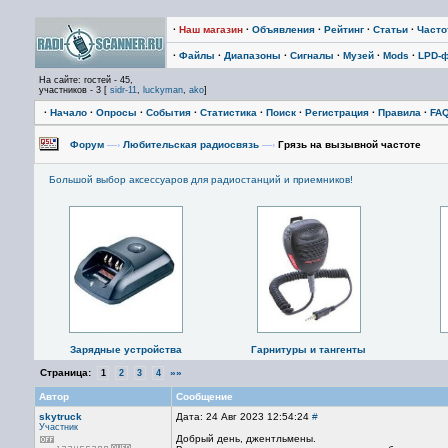
·
Наш магазин
·
Объявления
·
Рейтинг
·
Статьи
·
Част
·
Файлы
·
Диапазоны
·
Сигналы
·
Музей
·
Mods
·
LPD-
На сайте: гостей - 45,
участников - 3 [
sidr-11
,
luckyman
,
ako
]
·
Начало
·
Опросы
·
События
·
Статистика
·
Поиск
·
Регистрация
·
Правила
·
FA
Форум
—›
Любительская радиосвязь
—›
Грязь на вызывной частоте
Большой выбор аксессуаров для радиостанций и приемников!
Зарядные устройства
Гарнитуры и тангенты
Страница:
»»
1
2
3
4
Автор
Сообщение
skytruck
Дата: 24 Авг 2023 12:54:24
#
Участник
Добрый день, джентльмены.