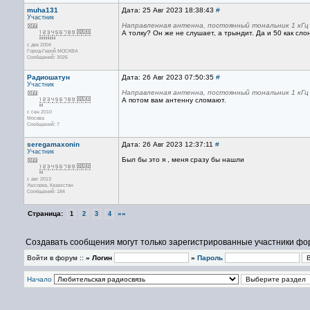
muha131
Дата: 25 Авг 2023 18:38:43
#
Участник
Направленная антенна, постоянный тональник 1 кГц 
А толку? Он же не слушает, а трындит. Да и 50 как сло
с дек 2004
Город-Герой МОСКВА
Сообщений: 3026
Радиошатун
Дата: 26 Авг 2023 07:50:35
#
Участник
Направленная антенна, постоянный тональник 1 кГц 
А потом вам антенну сломают.
с сен 2010
Москва
Сообщений: 7
seregamaxonin
Дата: 26 Авг 2023 12:37:11
#
Участник
Был бы это я , меня сразу бы нашли
с авг 2013
Ушсорка, Казахстан
Сообщений: 184
Страница:
»»
1
2
3
4
Создавать сообщения могут только зарегистрированные участники фо
Войти в форум ::
» Логин
»
Пароль
Начало