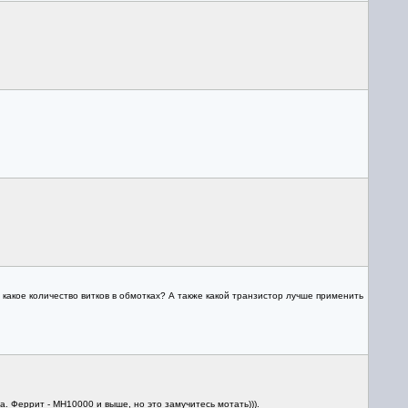
акое количество витков в обмотках? А также какой транзистор лучше применить
Феррит - МН10000 и выше, но это замучитесь мотать))).