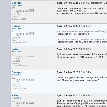
Georges
Дата: 09 Апр 2025 14:24:02 · Поправил: Ge
Участник
Какой из трех диодов будет лучше работат
Д18, 1N34, BYV27-150 ?
Что касается транзисторов, то в ВЧ части
с июл 2007
Москва
Сообщений: 1059
wazzoo
Дата: 09 Апр 2025 17:25:38
#
Участник
я хочу питать его от энергии какой-ни
Проще на РИТЭГ собрать ))
с авг 2016
от энергии смога городских и промышле
Псков
Идея хорошая - но там где есть этот исто
Сообщений: 7674
Хайо
Дата: 09 Апр 2025 19:57:30
#
Участник
Д18 хорошо тянет до высоких КВ и видео-
Судя по даташиту 1N34 похож с Д18/Д20.
с дек 2015
Оренбург
Сообщений: 21539
Georges
Дата: 09 Апр 2025 22:14:39
#
Участник
Понятно с диодами. На вышеуказанной схе
на НЧ вместо указанного на схеме?
с июл 2007
Москва
Сообщений: 1059
Хайо
Дата: 09 Апр 2025 22:36:42
#
Участник
если ВЧ-транзистор ГТ311, то нужен pnp в
Я бы поставил Ge-pnp в НЧ с большим бет
Трансформатор брать НЧ-трафо из старого