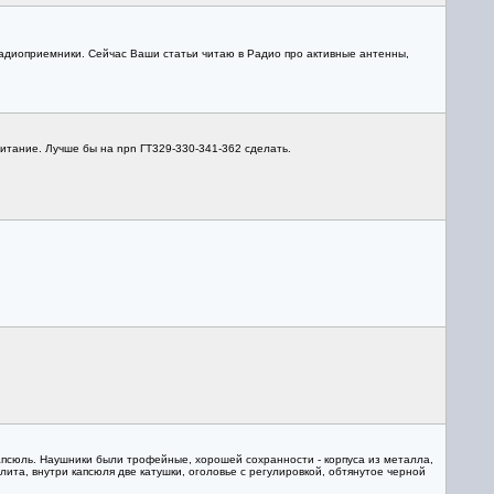
радиоприемники. Сейчас Ваши статьи читаю в Радио про активные антенны,
итание. Лучше бы на npn ГТ329-330-341-362 сделать.
псюль. Наушники были трофейные, хорошей сохранности - корпуса из металла,
та, внутри капсюля две катушки, оголовье с регулировкой, обтянутое черной