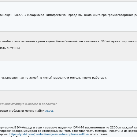
зан ещё ГТ346А. У Владимира Тимофеевича , вроде бы, была книга про громкоговорящие 
 и чтобы стала активной нужен в цепи базы большой ток смещения. 346ый нужен хорошее п
лать антенны.
 установленная не зимой, в лютый мороз или метель, плохо работает.
ельная станция в Москве и области?
оскве и области можно найти
здесь
.
приемник ВЭФ-Аккорд и еще немецкие наушники DFH-44 высокоомные по 2200ом каждый ка
ировки зазора мембран со стопорным винтом, ответная часть мембран пластина из карболи
одные!
https://fjm44.com/product/army-issue-headphones-dfh-a/
почти такие