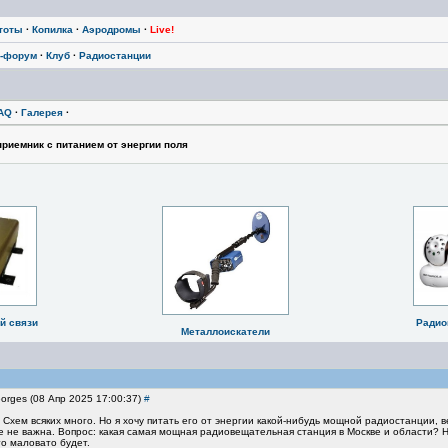
тоты
·
Копилка
·
Аэродромы
·
Live!
-форум
·
Клуб
·
Радиостанции
AQ
·
Галерея
·
риемник с питанием от энергии поля
й связи
Радио
Металлоискатели
orges (08 Апр 2025 17:00:37)
#
хем всяких много. Но я хочу питать его от энергии какой-нибудь мощной радиостанции, ве
ае не важна. Вопрос: какая самая мощная радиовещательная станция в Москве и области
го маловато будет.