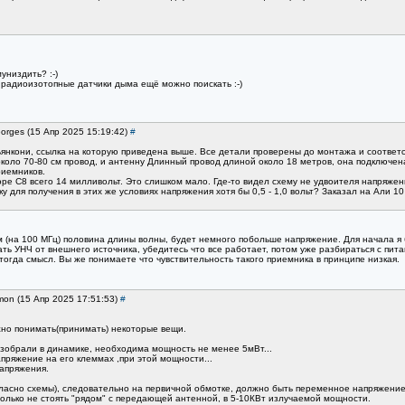
униздить? :-)
 радиоизотопные датчики дыма ещё можно поискать :-)
orges (15 Апр 2025 15:19:42)
#
ьянкони, ссылка на которую приведена выше. Все детали проверены до монтажа и соответ
 около 70-80 см провод, и антенну Длинный провод длиной около 18 метров, она подключен
риемников.
ре С8 всего 14 милливольт. Это слишком мало. Где-то видел схему не удвоителя напряжения
ку для получения в этих же условиях напряжения хотя бы 0,5 - 1,0 вольт? Заказал на Али 
 (на 100 МГц) половина длины волны, будет немного побольше напряжение. Для начала я
ать УНЧ от внешнего источника, убедитесь что все работает, потом уже разбираться с пит
огда смысл. Вы же понимаете что чувствительность такого приемника в принципе низкая.
mon (15 Апр 2025 17:51:53)
#
жно понимать(принимать) некоторые вещи.
зобрали в динамике, необходима мощность не менее 5мВт...
пряжение на его клеммах ,при этой мощности...
апряжения.
ласно схемы), следовательно на первичной обмотке, должно быть переменное напряжение у
только не стоять "рядом" с передающей антенной, в 5-10КВт излучаемой мощности.