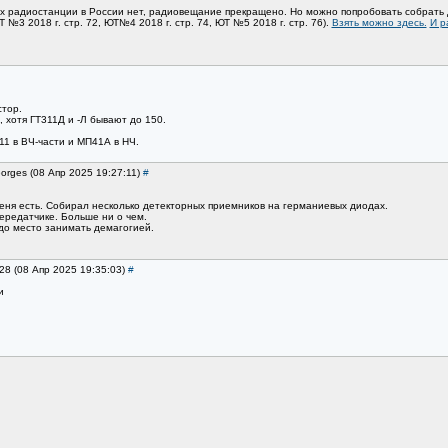
х радиостанции в России нет, радиовещание прекращено. Но можно попробовать собрать
№3 2018 г. стр. 72, ЮТ№4 2018 г. стр. 74, ЮТ №5 2018 г. стр. 76).
Взять можно здесь.
И р
тор.
, хотя ГТ311Д и -Л бывают до 150.
11 в ВЧ-части и МП41А в НЧ.
orges (08 Апр 2025 19:27:11)
#
ня есть. Собирал несколько детекторных приемников на германиевых диодах.
ередатчике. Больше ни о чем.
адо место занимать демагогией.
28 (08 Апр 2025 19:35:03)
#
и