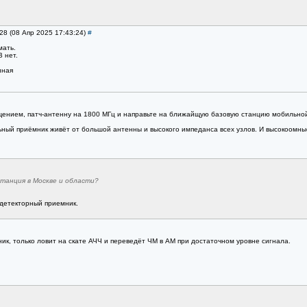
28 (08 Апр 2025 17:43:24)
#
мать.
 нет.
нная
ением, патч-антенну на 1800 МГц и направьте на ближайщую базовую станцию мобильной 
ый приёмник живёт от большой антенны и высокого импеданса всех узлов. И высокоомные
танция в Москве и области?
 детекторный приемник.
ник, только ловит на скате АЧЧ и переведёт ЧМ в АМ при достаточном уровне сигнала.