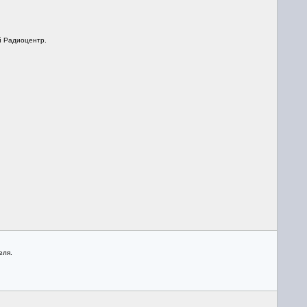
й Радиоцентр.
еля.