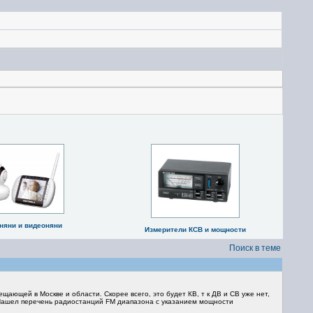
няни и видеоняни
Измерители КСВ и мощности
Поиск в теме
щающей в Москве и области. Скорее всего, это будет КВ, т к ДВ и СВ уже нет,
? Нашел перечень радиостанций FM диапазона с указанием мощности