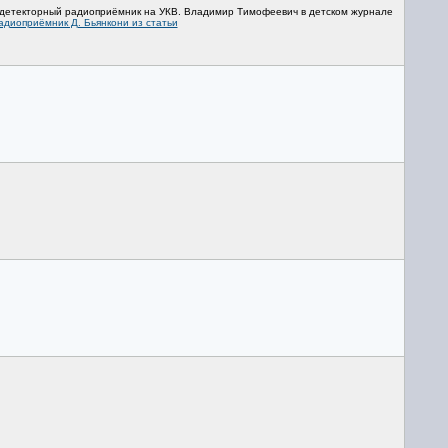
 детекторный радиоприёмник на УКВ. Владимир Тимофеевич в детском журнале
адиоприёмник Д. Бьянкони из статьи