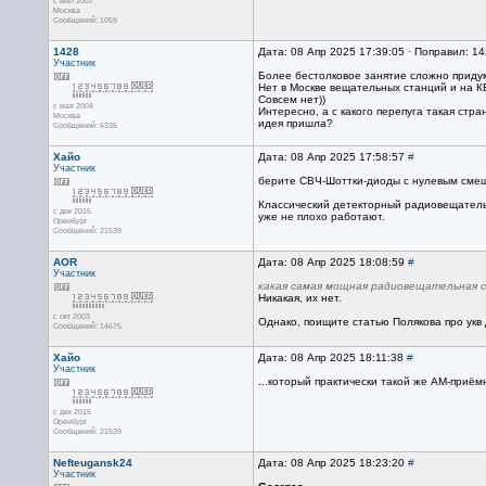
с июл 2007
Москва
Сообщений: 1059
1428
Дата: 08 Апр 2025 17:39:05 · Поправил: 14
Участник
Более бестолковое занятие сложно приду
Нет в Москве вещательных станций и на КВ
Совсем нет))
с мая 2004
Интересно, а с какого перепуга такая стра
Москва
идея пришла?
Сообщений: 6335
Хайо
Дата: 08 Апр 2025 17:58:57
#
Участник
берите СВЧ-Шоттки-диоды с нулевым смещ
Классический детекторный радиовещательн
с дек 2015
уже не плохо работают.
Оренбург
Сообщений: 21539
AOR
Дата: 08 Апр 2025 18:08:59
#
Участник
какая самая мощная радиовещательная с
Никакая, их нет.
с окт 2003
Однако, поищите статью Полякова про укв
Сообщений: 14675
Хайо
Дата: 08 Апр 2025 18:11:38
#
Участник
...который практически такой же АМ-приём
с дек 2015
Оренбург
Сообщений: 21539
Nefteugansk24
Дата: 08 Апр 2025 18:23:20
#
Участник