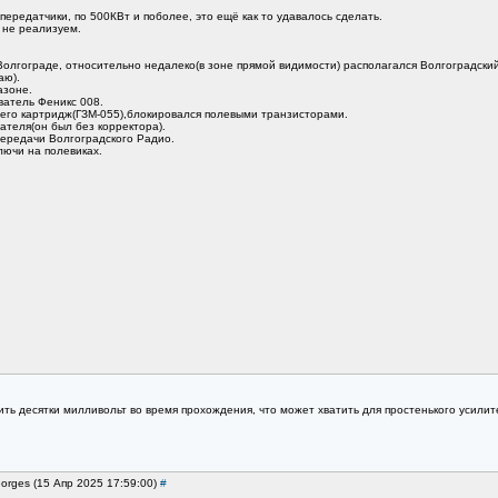
ередатчики, по 500КВт и поболее, это ещё как то удавалось сделать.
 не реализуем.
 Волгограде, относительно недалеко(в зоне прямой видимости) располагался Волгоградски
аю).
азоне.
ватель Феникс 008.
, его картридж(ГЗМ-055),блокировался полевыми транзисторами.
ателя(он был без корректора).
передачи Волгоградского Радио.
лючи на полевиках.
ть десятки милливольт во время прохождения, что может хватить для простенького усилит
orges (15 Апр 2025 17:59:00)
#