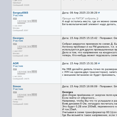
с дек 2015
Оренбург
Сообщений: 21539
Sergey4565
Дата: 09 Апр 2025 23:36:29
#
Участник
Проще на РИТЭГ собрать ))
А ещё остались места, где их можно скомм
Бета-вольтаический элемент надо делать,
с сен 2007
Москва
Сообщений: 8397
Georges
Дата: 15 Апр 2025 15:15:42 · Поправил: Ge
Участник
Собрал аккуратно приемник по схеме Д. Б
Антенну пробовал и на FM диапазон, т.е.
используется для других промышленных п
с июл 2007
Дело в том, что напряжение на конденсато
Москва
теперь. Кто-нибудь может подсказать схем
Сообщений: 1059
AOR
Дата: 15 Апр 2025 15:31:36
#
Участник
На УКВ делайте диполь точно по размерам
с УНЧ на одном-двух транзисторах), запит
с внешним питанием не будет принимать, т
с окт 2003
Сообщений: 14675
Simon
Дата: 15 Апр 2025 16:06:09 · Поправил: Si
Участник
Georges
Для сборки приёмника от энергии поля ну
Если пойти от обратного...
с янв 2013
Например, чтобы Вы что то услышали и ра
Питер
Взяв динамик 8 Ом, нетрудно посчитать на
Сообщений: 5580
Это будет 0,2В или 200мВ, переменного н
И ток 25мА.
Учитывая в схеме трансформатор 60:1(сог
Где Вы возьмёте такое напряжение, если 