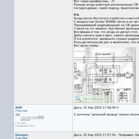
Вот такая арифметика....!!!
Раньше,когда работали региональные СВ п
Сегодня думаю ,такой подход, практически
P.S.
Когда,после Института я работал и жил в
С мощностью более 900КВт (если я не пут
Передававший радиовещание на СВ диап
У меня на тот момент, был Винил проигры
Вся фишка в том, что когда он делал стоп
Дабы снизить шум и фон, самого проигрыв
И я в усилителе, прекрасно слушал радио
Роль детектора,как рас и выполняли, эти к
Вот кусок схемы:
AOR
Дата: 15 Апр 2025 17:48:09
#
Участник
С антенны "длинный провод" можно получи
с окт 2003
Сообщений: 14675
Georges
Дата: 15 Апр 2025 17:57:54 · Поправил: Ge
Участник