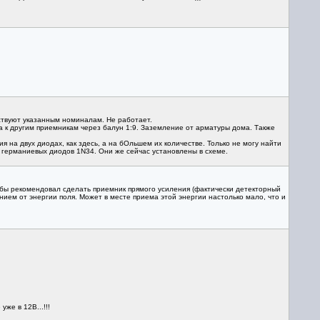
ствуют указанным номиналам. Не работает.
а к другим приемникам через балун 1:9. Заземление от арматуры дома. Также
 на двух диодах, как здесь, а на бОльшем их количестве. Только не могу найти
10 германиевых диодов 1N34. Они же сейчас установлены в схеме.
 бы рекомендовал сделать приемник прямого усиления (фактически детекторный
анием от энергии поля. Может в месте приема этой энергии настолько мало, что и
же в 12В...!!!