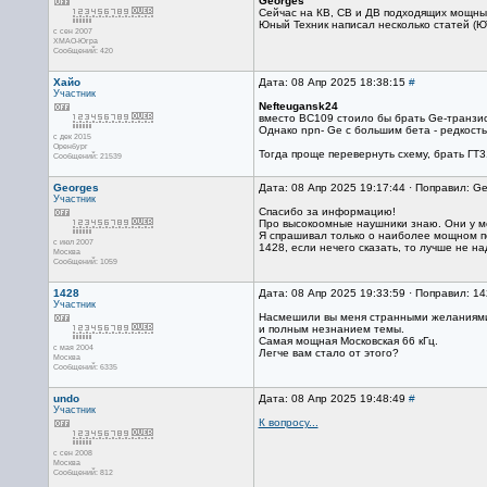
Georges
Сейчас на КВ, СВ и ДВ подходящих мощны
Юный Техник написал несколько статей (ЮТ 
с сен 2007
ХМАО-Югра
Сообщений: 420
Хайо
Дата: 08 Апр 2025 18:38:15
#
Участник
Nefteugansk24
вместо ВС109 стоило бы брать Ge-транзис
Однако npn- Ge с большим бета - редкость
с дек 2015
Оренбург
Тогда проще перевернуть схему, брать ГТ3
Сообщений: 21539
Georges
Дата: 08 Апр 2025 19:17:44 · Поправил: Ge
Участник
Спасибо за информацию!
Про высокоомные наушники знаю. Они у ме
Я спрашивал только о наиболее мощном п
с июл 2007
1428, если нечего сказать, то лучше не н
Москва
Сообщений: 1059
1428
Дата: 08 Апр 2025 19:33:59 · Поправил: 14
Участник
Насмешили вы меня странными желаниям
и полным незнанием темы.
Самая мощная Московская 66 кГц.
с мая 2004
Легче вам стало от этого?
Москва
Сообщений: 6335
undo
Дата: 08 Апр 2025 19:48:49
#
Участник
К вопросу...
с сен 2008
Москва
Сообщений: 812