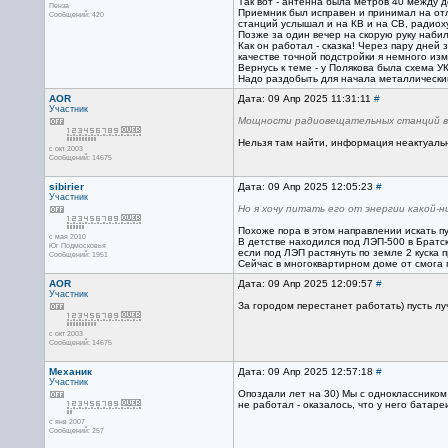
Так вот - антенна была метров 40 между д
Пенза
Приемник был исправен и принимал на отли
Сообщений: 420
станций услышал и на КВ и на СВ, радиоху
Позже за один вечер на скорую руку набил
Как он работал - сказка! Через пару дней
качестве точной подстройки я немного из
Вернусь к теме - у Полякова была схема У
Надо раздобыть для начала металлический 
AOR
Дата: 09 Апр 2025 11:31:11
#
Участник
Мощности радиовещательных станций в 
Нельзя там найти, информация неактуальна
с окт 2003
Сообщений: 14675
sibirier
Дата: 09 Апр 2025 12:05:23
#
Участник
Но я хочу питать его от энергии какой
Похоже пора в этом направлении искать п
с мая 2010
В детстве находился под ЛЭП-500 в Братс
Юг Подмосковья
если под ЛЭП растянуть по земле 2 куска 
Сообщений: 1951
Сейчас в многоквартирном доме от смога 
AOR
Дата: 09 Апр 2025 12:09:57
#
Участник
За городом перестанет работать) пусть л
с окт 2003
Сообщений: 14675
Механик
Дата: 09 Апр 2025 12:57:18
#
Участник
Опоздали лет на 30) Мы с одноклассником
не работал - оказалось, что у него батар
с янв 2007
Сообщений: 257