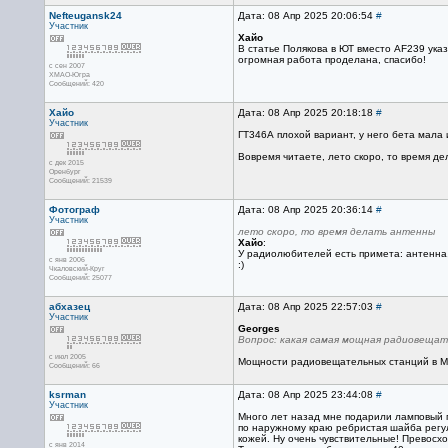
Nefteugansk24
Дата: 08 Апр 2025 20:06:54
#
Участник
Хайо
В статье Полякова в ЮТ вместо AF239 ука
огромная работа проделана, спасибо!
с сен 2007
ХМАО-Югра
Сообщений: 420
Хайо
Дата: 08 Апр 2025 20:18:18
#
Участник
ГТ346А плохой вариант, у него бета мала
Вовремя читаете, лето скоро, то время де
с дек 2015
Оренбург
Сообщений: 21539
Фотограф
Дата: 08 Апр 2025 20:36:14
#
Участник
лето скоро, то время делать антенны
Хайо
:
У радиолюбителей есть примета: антенна,
с янв 2006
:)
Чкаловский-Круг
Сообщений: 25077
абхазец
Дата: 08 Апр 2025 22:57:03
#
Участник
Georges
Вопрос: какая самая мощная радиовещат
с июл 2005
Мощности радиовещательных станций в М
Сообщений: 66
ksrman
Дата: 08 Апр 2025 23:44:08
#
Участник
Много лет назад мне подарили ламповый 
по наружному краю ребристая шайба регул
кожей. Ну очень чувствительные! Превосх
с янв 2014