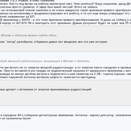
омами 3 и 5 этажей, и плюс снижение.
чно. Как то под вечер на районе выключили свет. Чем заняться? Беру наушники, диод Д9 
лиганы просто гремели. А эфир был какой чистый! Этого не забыть.
 на гетинаксовой планке заклепок и не очень аккуратно спаял приемник прямого преобраз
 заехал на коллективку и продемонстрировал его работу, и те кто еще вчера утверждал чт
менял напряжение на БП.
КВ приемника с ФАПЧ - и это тоже приемник прямого преобразования. И даже на 144мгц у 
корпус от БП АТХ ПК и повторить этот приемник. Думаю результат будет не хуже чем 25 л
Москве и области можно найти здесь.
я, "октод" разобрали, в Куркино давно нет вещания, все это уже история.
-нибудь мощной радиостанции, вещающей в Москве и области
ути как питать не от энергии мощной радиостанции, а от энергии смога городских и промы
ке. Просто вставлял в ухо никуда не подключенный наушник от карманного приемника с ме
провода по менее десятка метров и подключить к ним лампочку на 2,5В - горела хорошо, св
помех наружной антенны вечером запросто зажигается светодиод.
учше делает с питанием от энергии принимаемых радиостанций.
 в середине 90-х собирали детекторные приёмники. Антенна - карниз для штор, заземлени
еи не заземлены были!