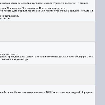
и подключаюсь по очереди к диапазонным контурам. Не поверите - я столько
ования Полякова на 80м диапазон. Просто ради интереса.
о это просто детекторный приемник были приятно удивлены. Верньера не было и в
него была схема.
ет назад.
шленных помех.
тровым проводом с разъёмом на конце и отчётливо слышал в ухе 100Гц фон. Ну а
етлее во влажную погоду.
е - батарея. На высокоомные наушники ТОН-2 орал, как сумасшедший! А у друга