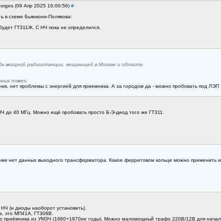
orges (09 Апр 2025 16:00:56)
#
ь в схеме Бьянкони-Полякова:
 будет ГТ311Ж. С НЧ пока не определился.
будь мощной радиостанции, вещающей в Москве и области
нных помех.
чник, нет проблемы с энергией для приемника. А за городом да - можно пробовать под ЛЭП
ПЧ до 40 МГц. Можно ещё пробовать просто Б-Э-диод того же ГТ311.
ме нет данных выходного трансформатора. Какое ферритовом кольце можно применить и к
 НЧ (и диоды наоборот установить).
а, это МП41А, ГТ308В.
 приёмника из УМЗЧ (1960+1970ие годы). Можно маломощный трафо 220В/12В для начала. 