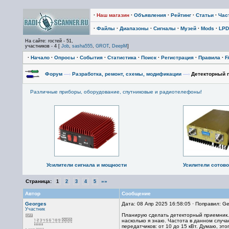
·
Наш магазин
·
Объявления
·
Рейтинг
·
Статьи
·
Час
·
Файлы
·
Диапазоны
·
Сигналы
·
Музей
·
Mods
·
LPD
На сайте: гостей - 51,
участников - 4 [
Job
,
sasha555
,
GROT
,
DeepM
]
·
Начало
·
Опросы
·
События
·
Статистика
·
Поиск
·
Регистрация
·
Правила
·
F
Форум
—›
Разработка, ремонт, схемы, модификации
—›
Детекторный п
Различные приборы, оборудование, спутниковые и радиотелефоны!
Усилители сигнала и мощности
Усилители сотово
Страница:
»»
1
2
3
4
5
Автор
Сообщение
Georges
Дата: 08 Апр 2025 16:58:05 · Поправил: Ge
Участник
Планирую сделать детекторный приемник. С
насколько я знаю. Частота в данном случ
передатчиков: от 10 до 15 кВт. Думаю, это