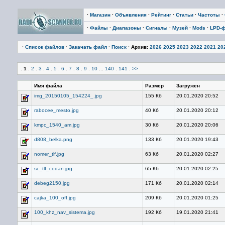
·
Магазин
·
Объявления
·
Рейтинг
·
Статьи
·
Частоты
·
·
Файлы
·
Диапазоны
·
Сигналы
·
Музей
·
Mods
·
LPD-
·
Список файлов
·
Закачать файл
·
Поиск
· Архив:
2026
2025
2023
2022
2021
20
.
1
.
2
.
3
.
4
.
5
.
6
.
7
.
8
.
9
.
10
...
140
.
141
.
>>
Имя файла
Размер
Загружен
img_20150105_154224_.jpg
155 Кб
20.01.2020 20:52
rabocee_mesto.jpg
40 Кб
20.01.2020 20:12
kmpc_1540_am.jpg
30 Кб
20.01.2020 20:06
d808_belka.png
133 Кб
20.01.2020 19:43
nomer_tlf.jpg
63 Кб
20.01.2020 02:27
sc_tlf_codan.jpg
65 Кб
20.01.2020 02:25
debeg2150.jpg
171 Кб
20.01.2020 02:14
cajka_100_off.jpg
209 Кб
20.01.2020 01:25
100_khz_nav_sistema.jpg
192 Кб
19.01.2020 21:41