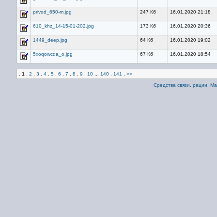
privod_650-m.jpg
247 Кб
16.01.2020 21:18
610_khz_14-15-01-202.jpg
173 Кб
16.01.2020 20:36
1449_deep.jpg
64 Кб
16.01.2020 19:02
5xoqowcda_o.jpg
67 Кб
16.01.2020 18:54
.
1
.
2
.
3
.
4
.
5
.
6
.
7
.
8
.
9
.
10
...
140
.
141
.
>>
Средства связи, рации. М