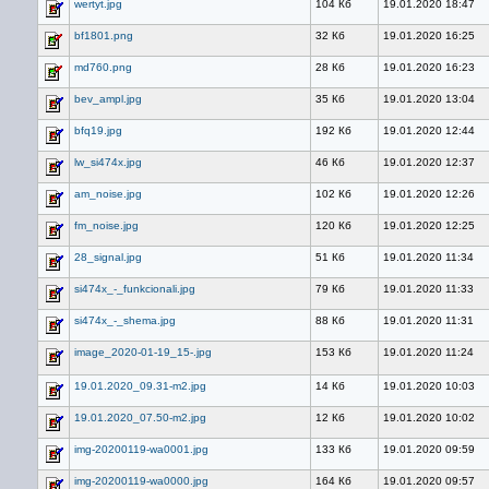
wertyt.jpg
104 Кб
19.01.2020 18:47
bf1801.png
32 Кб
19.01.2020 16:25
md760.png
28 Кб
19.01.2020 16:23
bev_ampl.jpg
35 Кб
19.01.2020 13:04
bfq19.jpg
192 Кб
19.01.2020 12:44
lw_si474x.jpg
46 Кб
19.01.2020 12:37
am_noise.jpg
102 Кб
19.01.2020 12:26
fm_noise.jpg
120 Кб
19.01.2020 12:25
28_signal.jpg
51 Кб
19.01.2020 11:34
si474x_-_funkcionali.jpg
79 Кб
19.01.2020 11:33
si474x_-_shema.jpg
88 Кб
19.01.2020 11:31
image_2020-01-19_15-.jpg
153 Кб
19.01.2020 11:24
19.01.2020_09.31-m2.jpg
14 Кб
19.01.2020 10:03
19.01.2020_07.50-m2.jpg
12 Кб
19.01.2020 10:02
img-20200119-wa0001.jpg
133 Кб
19.01.2020 09:59
img-20200119-wa0000.jpg
164 Кб
19.01.2020 09:57