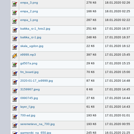
empa_3.png
276 Кб
18.01.2020 02:26
empa_2.png
166 Кб
18.01.2020 02:25
empa_1.png
287 Кб
18.01.2020 02:22
baltika_rz-1_foto2.jpg
251 Кб
17.01.2020 16:37
baltika_rz-1.jpg
248 Кб
17.01.2020 16:37
skala_ugdon.jpg
22 Кб
17.01.2020 16:12
ir9999.mp3
397 Кб
17.01.2020 15:45
gd507a.png
29 Кб
17.01.2020 15:15
fm_board.jpg
70 Кб
17.01.2020 15:00
2020-01-17_io9999.jpg
87 Кб
17.01.2020 14:48
3159967.jpeg
6 Кб
17.01.2020 14:45
0990745.jpg
27 Кб
17.01.2020 14:44
layer_f.jpg
61 Кб
17.01.2020 14:43
700-ad.jpg
193 Кб
17.01.2020 01:01
seremetievo_na_700.jpg
193 Кб
17.01.2020 00:55
garmoniki_na_650.jpg
245 Кб
16.01.2020 21:25