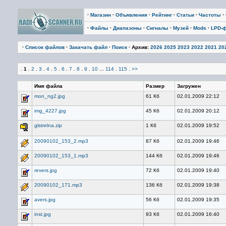
·
Магазин
·
Объявления
·
Рейтинг
·
Статьи
·
Частоты
·
·
Файлы
·
Диапазоны
·
Сигналы
·
Музей
·
Mods
·
LPD-
·
Список файлов
·
Закачать файл
·
Поиск
· Архив:
2026
2025
2023
2022
2021
20
.
1
.
2
.
3
.
4
.
5
.
6
.
7
.
8
.
9
.
10
...
114
.
115
.
>>
Имя файла
Размер
Загружен
mon_ng2.jpg
61 Кб
02.01.2009 22:12
img_4227.jpg
45 Кб
02.01.2009 20:12
glstrelna.zip
1 Кб
02.01.2009 19:52
20090102_153_2.mp3
87 Кб
02.01.2009 19:46
20090102_153_1.mp3
144 Кб
02.01.2009 19:46
revers.jpg
72 Кб
02.01.2009 19:40
20090102_171.mp3
136 Кб
02.01.2009 19:38
avers.jpg
56 Кб
02.01.2009 19:35
inst.jpg
93 Кб
02.01.2009 16:40