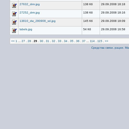
27632_drm.jpg
138 Кб
29.09.2008 18:18
27252_drm.jpg
138 Кб
29.09.2008 18:16
13810_dw_280908_sd.jpg
145 Кб
29.09.2008 18:09
labels.jpg
54 Кб
29.09.2008 16:58
<<
1
...
27
.
28
.
29
.
30
.
31
.
32
.
33
.
34
.
35
.
36
.
37
...
114
.
115
.
>>
Средства связи, рации. М