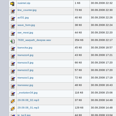
rusintel.zip
1 Кб
30.09.2008 22:32
line_counter.jpg
73 Кб
30.09.2008 22:30
acf31.jpg
40 Кб
30.09.2008 22:26
wave_form.jpg
38 Кб
30.09.2008 22:24
swr_most.jpg
44 Кб
30.09.2008 22:20
7630_warpath_deepse.wav
354 Кб
30.09.2008 22:17
banocka.jpg
45 Кб
30.09.2008 18:57
transzzz4.jpg
43 Кб
30.09.2008 17:21
transzzz3.jpg
66 Кб
30.09.2008 17:20
transzzz2.jpg
57 Кб
30.09.2008 17:20
transzzz1.jpg
72 Кб
30.09.2008 17:19
transsssz.jpg
48 Кб
30.09.2008 16:43
_evolution34.jpg
116 Кб
30.09.2008 15:06
29.09.08_02.mp3
37 Кб
30.09.2008 14:49
29.09.08_01.mp3
129 Кб
30.09.2008 14:48
kr_tvc3.jpg
44 Кб
30.09.2008 13:04