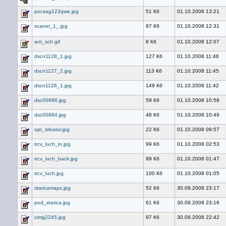
pocsag123qwe.jpg
51 Кб
01.10.2008 13:21
scaner_1_.jpg
97 Кб
01.10.2008 12:31
ant_sch.gif
8 Кб
01.10.2008 12:07
dscn1128_1.jpg
127 Кб
01.10.2008 11:46
dscn1127_2.jpg
113 Кб
01.10.2008 11:45
dscn1126_1.jpg
149 Кб
01.10.2008 11:42
dsc00886.jpg
59 Кб
01.10.2008 10:59
dsc00884.jpg
48 Кб
01.10.2008 10:49
opt_isloator.jpg
22 Кб
01.10.2008 09:57
trcv_luch_in.jpg
99 Кб
01.10.2008 02:53
trcv_luch_back.jpg
99 Кб
01.10.2008 01:47
trcv_luch.jpg
100 Кб
01.10.2008 01:05
staricamaps.jpg
52 Кб
30.09.2008 23:17
pod_starica.jpg
61 Кб
30.09.2008 23:16
cimg2245.jpg
97 Кб
30.09.2008 22:42