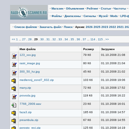
·
Магазин
·
Объявления
·
Рейтинг
·
Статьи
·
Частоты
·
·
Файлы
·
Диапазоны
·
Сигналы
·
Музей
·
Mods
·
LPD-
·
Список файлов
·
Закачать файл
·
Поиск
· Архив:
2026
2025
2023
2022
2021
20
<<
1
...
27
.
28
.
29
.
30
.
31
.
32
.
33
.
34
.
35
.
36
.
37
...
114
.
115
.
>>
Имя файла
Размер
Загружен
123_xxx.jpg
79 Кб
01.10.2008 21:08
rastr_image.jpg
80 Кб
01.10.2008 21:04
300_50_hz.jpg
45 Кб
01.10.2008 21:02
medlennij_zond7_832.zip
103 Кб
01.10.2008 19:06
many.zip
72 Кб
01.10.2008 17:52
provoda.jpg
119 Кб
01.10.2008 16:22
7766_2909.wav
23 Кб
01.10.2008 16:01
faza3.zip
185 Кб
01.10.2008 14:57
preambula.zip
67 Кб
01.10.2008 14:55
perosto_reci.zip
125 Кб
01.10.2008 14:19