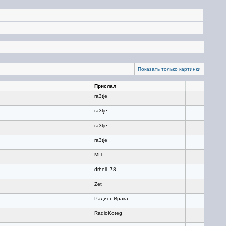
Показать только картинки
Прислал
ra3tje
ra3tje
ra3tje
ra3tje
MIT
drhell_78
Zet
Радист Ирака
RadioKoteg