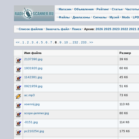
·
Магазин
·
Объявления
·
Рейтинг
·
Статьи
·
Частоты
·
Файлы
·
Диапазоны
·
Сигналы
·
Музей
·
Mods
·
LPD
·
Список файлов
·
Закачать файл
·
Поиск
· Архив:
2026
2025
2023
2022
2021
<<
.
1
.
2
.
3
.
4
.
5
.
6
.
7
.
8
.
9
.
10
...
232
.
233
.
>>
Имя файла
Размер
2137390.jpg
39 Кб
1931920.jpg
60 Кб
1142381.jpg
45 Кб
0921959.jpg
51 Кб
ac.mp3
73 Кб
voennij.jpg
113 Кб
scope-jammer.jpg
80 Кб
-0151.jpg
114 Кб
pc210254.jpg
175 Кб