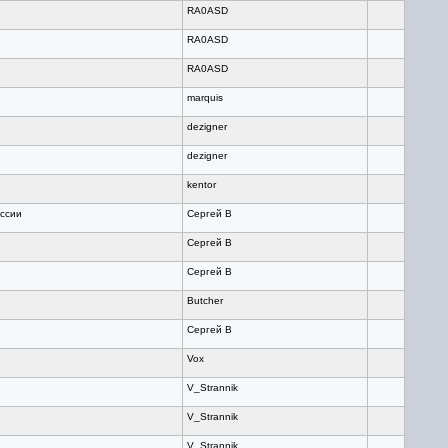
RA0ASD
RA0ASD
RA0ASD
marquis
dezigner
dezigner
kentor
ссии
Сергей В
Сергей В
Сергей В
Butcher
Сергей В
Vox
V_Strannik
V_Strannik
V_Strannik