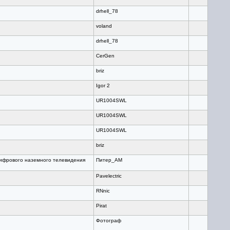
drhell_78
voland
drhell_78
CerGen
briz
Igor 2
UR1004SWL
UR1004SWL
UR1004SWL
briz
цифрового наземного телевидения
Питер_AM
Pavelectric
RNnic
Pirat
Фотограф