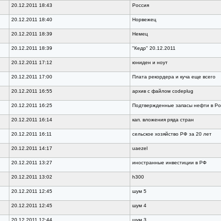
20.12.2011 18:43
Россия
20.12.2011 18:40
Норвежец
20.12.2011 18:39
Немец
20.12.2011 18:39
"Кедр" 20.12.2011
20.12.2011 17:12
юниден и ноут
20.12.2011 17:00
Плата рекордера и куча еще всего
20.12.2011 16:55
архив с файлом codeplug
20.12.2011 16:25
Подтвержденные запасы нефти в Ро
20.12.2011 16:14
кап. вложения ряда стран
20.12.2011 16:11
сельское хозяйство РФ за 20 лет
20.12.2011 14:17
uaezel
20.12.2011 13:27
иностранные инвестиции в РФ
20.12.2011 13:02
h300
20.12.2011 12:45
шум 5
20.12.2011 12:45
шум 4
20.12.2011 12:44
шум 3