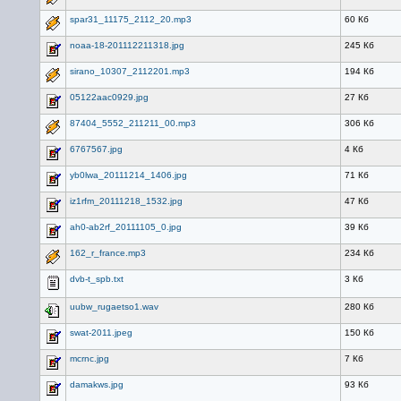
spar31_11175_2112_20.mp3
60 Кб
noaa-18-201112211318.jpg
245 Кб
sirano_10307_2112201.mp3
194 Кб
05122aac0929.jpg
27 Кб
87404_5552_211211_00.mp3
306 Кб
6767567.jpg
4 Кб
yb0lwa_20111214_1406.jpg
71 Кб
iz1rfm_20111218_1532.jpg
47 Кб
ah0-ab2rf_20111105_0.jpg
39 Кб
162_r_france.mp3
234 Кб
dvb-t_spb.txt
3 Кб
uubw_rugaetso1.wav
280 Кб
swat-2011.jpeg
150 Кб
mcrnc.jpg
7 Кб
damakws.jpg
93 Кб