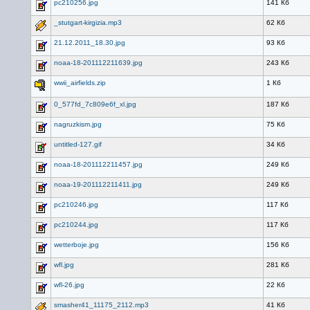
pc210256.jpg
141 Кб
_stutgart-kirgizia.mp3
62 Кб
21.12.2011_18.30.jpg
93 Кб
noaa-18-201112211639.jpg
243 Кб
wwii_airfields.zip
1 Кб
0_577fd_7c809e6f_xl.jpg
187 Кб
nagruzkism.jpg
75 Кб
untitled-127.gif
34 Кб
noaa-18-201112211457.jpg
249 Кб
noaa-19-201112211411.jpg
249 Кб
pc210246.jpg
117 Кб
pc210244.jpg
117 Кб
wetterboje.jpg
156 Кб
wfl.jpg
281 Кб
wfl-26.jpg
22 Кб
smasher41_11175_2112.mp3
41 Кб