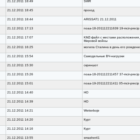
21.12.2011 18:49
SWR
21.12.2011 18:45
проход
21.12.2011 18:44
ARISSAT1 21.12.2011
21.12.2011 17:13
noaa-18-201112211639 19-mcir-precip
21.12.2011 17:07
KMZ-файл с местами расположения 
Мировой войны
21.12.2011 16:25
могила Сталина в день его рождени
21.12.2011 15:54
Самодельные ВЧ-нагрузки
21.12.2011 15:30
скриншот
21.12.2011 15:26
noaa-18-201112211457 37-mcir-precip
21.12.2011 15:01
noaa-19-201112211411 05-mcir-precip
21.12.2011 14:40
НО
21.12.2011 14:39
НО
21.12.2011 14:21
Wetterboje
21.12.2011 14:20
Курт
21.12.2011 14:16
Курт
21.12.2011 13:55
smasher41