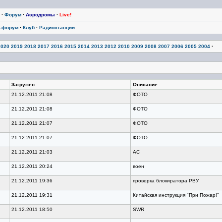
·
Форум
·
Аэродромы
·
Live!
-форум
·
Клуб
·
Радиостанции
2020
2019
2018
2017
2016
2015
2014
2013
2012
2010
2009
2008
2007
2006
2005
2004
·
Загружен
Описание
21.12.2011 21:08
ФОТО
21.12.2011 21:08
ФОТО
21.12.2011 21:07
ФОТО
21.12.2011 21:07
ФОТО
21.12.2011 21:03
АС
21.12.2011 20:24
воен
21.12.2011 19:36
проверка блокиратора РВУ
21.12.2011 19:31
Китайская инструкция "При Пожар!"
21.12.2011 18:50
SWR