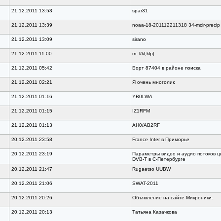
21.12.2011 13:53
spar31
21.12.2011 13:39
noaa-18-201112211318 34-mcir-precip
21.12.2011 13:09
sirano
21.12.2011 11:00
m .l/kl;klp[
21.12.2011 05:42
Борт 87404 в районе поиска
21.12.2011 02:21
Я очень многолик
21.12.2011 01:16
YB0LWA
21.12.2011 01:15
IZ1RFM
21.12.2011 01:13
AH0/AB2RF
20.12.2011 23:58
France Inter в Приморье
20.12.2011 23:19
Параметры видео и аудио потоков 
DVB-T в С-Петербурге
20.12.2011 21:47
Rugaetso UUBW
20.12.2011 21:06
SWAT-2011
20.12.2011 20:26
Объявление на сайте Микроники.
20.12.2011 20:13
Татьяна Казачкова