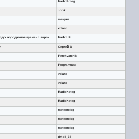
RadioKoteg
Tonik
marquis
voland
двух аэродромов времен Второй
RadioElk
я
Сергей В
Perehvatchik
Programmist
voland
voland
RadioKoteg
RadioKoteg
meteorolog
meteorolog
meteorolog
drhell_78