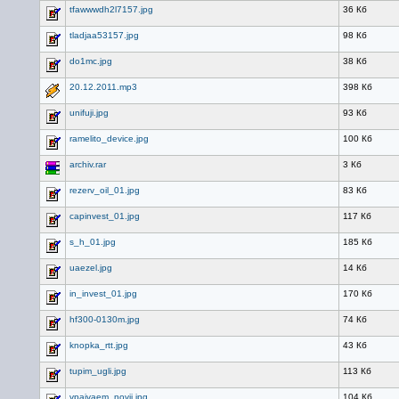
tfawwwdh2l7157.jpg
36 Кб
tladjaa53157.jpg
98 Кб
do1mc.jpg
38 Кб
20.12.2011.mp3
398 Кб
unifuji.jpg
93 Кб
ramelito_device.jpg
100 Кб
archiv.rar
3 Кб
rezerv_oil_01.jpg
83 Кб
capinvest_01.jpg
117 Кб
s_h_01.jpg
185 Кб
uaezel.jpg
14 Кб
in_invest_01.jpg
170 Кб
hf300-0130m.jpg
74 Кб
knopka_rtt.jpg
43 Кб
tupim_ugli.jpg
113 Кб
vpaivaem_novij.jpg
104 Кб