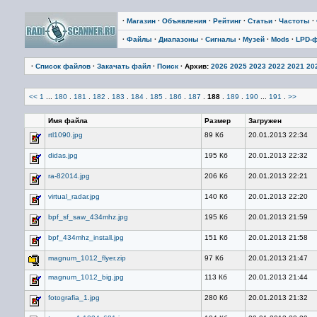
·
Магазин
·
Объявления
·
Рейтинг
·
Статьи
·
Частоты
·
·
Файлы
·
Диапазоны
·
Сигналы
·
Музей
·
Mods
·
LPD-
·
Список файлов
·
Закачать файл
·
Поиск
· Архив:
2026
2025
2023
2022
2021
20
<<
1
...
180
.
181
.
182
.
183
.
184
.
185
.
186
.
187
.
188
.
189
.
190
...
191
.
>>
Имя файла
Размер
Загружен
rtl1090.jpg
89 Кб
20.01.2013 22:34
didas.jpg
195 Кб
20.01.2013 22:32
ra-82014.jpg
206 Кб
20.01.2013 22:21
virtual_radar.jpg
140 Кб
20.01.2013 22:20
bpf_sf_saw_434mhz.jpg
195 Кб
20.01.2013 21:59
bpf_434mhz_install.jpg
151 Кб
20.01.2013 21:58
magnum_1012_flyer.zip
97 Кб
20.01.2013 21:47
magnum_1012_big.jpg
113 Кб
20.01.2013 21:44
fotografia_1.jpg
280 Кб
20.01.2013 21:32