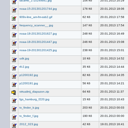
tacamo_1-1024x681.jpg
104 Кб
20.01.2013 20:29
noaa-15-201301201744.jpg
176 Кб
20.01.2013 18:06
909x-line_am-fm-ssb2.gif
62 Кб
20.01.2013 17:58
frequency_scanner__.jpg
147 Кб
20.01.2013 17:54
noaa-18-201301201627.jpg
248 Кб
20.01.2013 16:49
noaa-18-201301201447.jpg
246 Кб
20.01.2013 15:08
noaa-19-201301201425.jpg
238 Кб
20.01.2013 15:01
udk.jpg
10 Кб
20.01.2013 14:52
tfi-2.jpg
35 Кб
20.01.2013 14:44
p1200192.jpg
82 Кб
20.01.2013 14:35
p1200191.jpg
56 Кб
20.01.2013 14:21
virtualinij_diapazon.zip
64 Кб
20.01.2013 11:37
fgs_hamburg_f220.jpg
15 Кб
20.01.2013 10:43
tv_finder_b.jpg
203 Кб
20.01.2013 00:03
tv_finder_f.jpg
190 Кб
20.01.2013 00:00
2012_023.jpg
42 Кб
19.01.2013 16:41