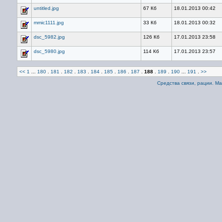
untitled.jpg
67 Кб
18.01.2013 00:42
mmic1111.jpg
33 Кб
18.01.2013 00:32
dsc_5982.jpg
126 Кб
17.01.2013 23:58
dsc_5980.jpg
114 Кб
17.01.2013 23:57
<<
1
...
180
.
181
.
182
.
183
.
184
.
185
.
186
.
187
.
188
.
189
.
190
...
191
.
>>
Средства связи, рации. М