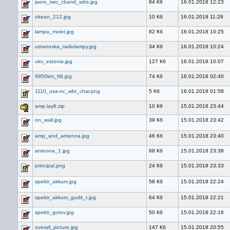
jaero_two_cband_sdrs.jpg
84 Кб
16.01.2018 12:23
okean_212.jpg
10 Кб
16.01.2018 11:28
lampa_molot.jpg
82 Кб
16.01.2018 10:25
ustanovka_radiolampy.jpg
34 Кб
16.01.2018 10:24
ukv_estonia.jpg
127 Кб
16.01.2018 10:07
9950km_ft8.jpg
74 Кб
16.01.2018 02:40
1110_usa-nc_wbt_char.png
5 Кб
16.01.2018 01:58
amp.lay6.zip
10 Кб
15.01.2018 23:44
on_wall.jpg
39 Кб
15.01.2018 23:42
amp_and_antenna.jpg
46 Кб
15.01.2018 23:40
antenna_1.jpg
68 Кб
15.01.2018 23:38
principal.png
24 Кб
15.01.2018 23:33
spektr_akkum.jpg
58 Кб
15.01.2018 22:24
spektr_akkum_gudit_t.jpg
64 Кб
15.01.2018 22:21
spektr_gotov.jpg
50 Кб
15.01.2018 22:16
overall_picture.jpg
147 Кб
15.01.2018 20:55