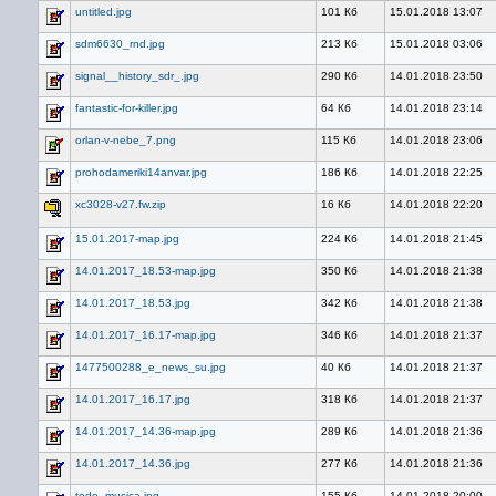
untitled.jpg
101 Кб
15.01.2018 13:07
sdm6630_rnd.jpg
213 Кб
15.01.2018 03:06
signal__history_sdr_.jpg
290 Кб
14.01.2018 23:50
fantastic-for-killer.jpg
64 Кб
14.01.2018 23:14
orlan-v-nebe_7.png
115 Кб
14.01.2018 23:06
prohodameriki14anvar.jpg
186 Кб
14.01.2018 22:25
xc3028-v27.fw.zip
16 Кб
14.01.2018 22:20
15.01.2017-map.jpg
224 Кб
14.01.2018 21:45
14.01.2017_18.53-map.jpg
350 Кб
14.01.2018 21:38
14.01.2017_18.53.jpg
342 Кб
14.01.2018 21:38
14.01.2017_16.17-map.jpg
346 Кб
14.01.2018 21:37
1477500288_e_news_su.jpg
40 Кб
14.01.2018 21:37
14.01.2017_16.17.jpg
318 Кб
14.01.2018 21:37
14.01.2017_14.36-map.jpg
289 Кб
14.01.2018 21:36
14.01.2017_14.36.jpg
277 Кб
14.01.2018 21:36
todo_musica.jpg
155 Кб
14.01.2018 20:00