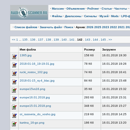
·
Магазин
·
Объявления
·
Рейтинг
·
Статьи
·
Частоты
·
·
Файлы
·
Диапазоны
·
Сигналы
·
Музей
·
Mods
·
LPD-
·
Список файлов
·
Закачать файл
·
Поиск
· Архив:
2026
2025
2023
2022
2021
20
<<
1
...
135
.
136
.
137
.
138
.
139
.
140
.
141
.
142
.
143
.
144
.
145
.
>>
Имя файла
Размер
Загружен
1365.jpg
158 Кб
16.01.2018 19:30
2018-01-16_19-19-31.jpg
78 Кб
16.01.2018 19:26
rucki_rostov_102.jpg
74 Кб
16.01.2018 16:41
2018-01-15_rq-4_blac.jpg
84 Кб
16.01.2018 15:48
europe15vs16.png
35 Кб
16.01.2018 15:32
europe16.01.2018.jpg
293 Кб
16.01.2018 15:31
europe15.01.2018.png
348 Кб
16.01.2018 15:27
ot_rassveta_do_vosho.jpg
219 Кб
16.01.2018 14:25
kartina_16-go.png
186 Кб
16.01.2018 13:20