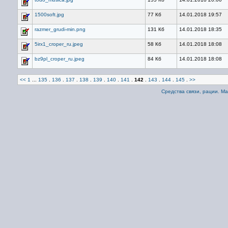
1500soft.jpg
77 Кб
14.01.2018 19:57
razmer_grudi-min.png
131 Кб
14.01.2018 18:35
5irx1_croper_ru.jpeg
58 Кб
14.01.2018 18:08
bz9pl_croper_ru.jpeg
84 Кб
14.01.2018 18:08
<<
1
...
135
.
136
.
137
.
138
.
139
.
140
.
141
.
142
.
143
.
144
.
145
.
>>
Средства связи, рации. М