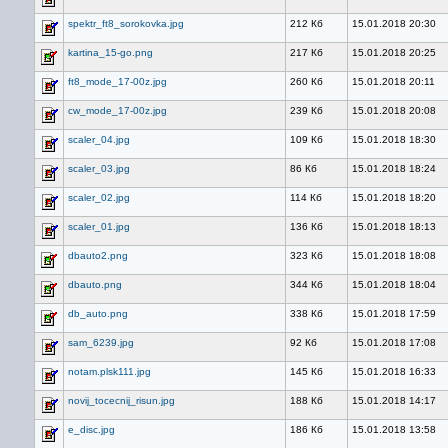
spektr_ft8_sorokovka.jpg
212 Кб
15.01.2018 20:30
kartina_15-go.png
217 Кб
15.01.2018 20:25
ft8_mode_17-00z.jpg
260 Кб
15.01.2018 20:11
cw_mode_17-00z.jpg
239 Кб
15.01.2018 20:08
scaler_04.jpg
109 Кб
15.01.2018 18:30
scaler_03.jpg
86 Кб
15.01.2018 18:24
scaler_02.jpg
114 Кб
15.01.2018 18:20
scaler_01.jpg
136 Кб
15.01.2018 18:13
dbauto2.png
323 Кб
15.01.2018 18:08
dbauto.png
344 Кб
15.01.2018 18:04
db_auto.png
338 Кб
15.01.2018 17:59
sam_6239.jpg
92 Кб
15.01.2018 17:08
notam.plsk111.jpg
145 Кб
15.01.2018 16:33
novij_tocecnij_risun.jpg
188 Кб
15.01.2018 14:17
e_disc.jpg
186 Кб
15.01.2018 13:58