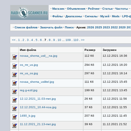
·
Магазин
·
Объявления
·
Рейтинг
·
Статьи
·
Частоты
·
·
Файлы
·
Диапазоны
·
Сигналы
·
Музей
·
Mods
·
LPD-
·
Список файлов
·
Закачать файл
·
Поиск
· Архив:
2026
2025
2023
2022
2020
20
<<
.
1
.
2
.
3
.
4
.
5
.
6
.
7
.
8
.
9
.
10
...
109
.
110
.
>>
Имя файла
Размер
Загружен
novaa_shema_usil__na.jpg
112 Кб
12.12.2021 16:36
os_mr_us.jpg
294 Кб
12.12.2021 16:20
mr_us_os.jpg
297 Кб
12.12.2021 16:14
novaa_shema_usilitel.jpg
111 Кб
12.12.2021 15:45
reg.g-eztl.jpg
199 Кб
12.12.2021 13:45
12.12.2021_11.03-met.jpg
26 Кб
12.12.2021 11:56
12.12.2021_10.44-noa.jpg
37 Кб
12.12.2021 11:55
1490_b.jpg
207 Кб
12.12.2021 11:45
11.12.2021_21.13-met.jpg
39 Кб
11.12.2021 21:52