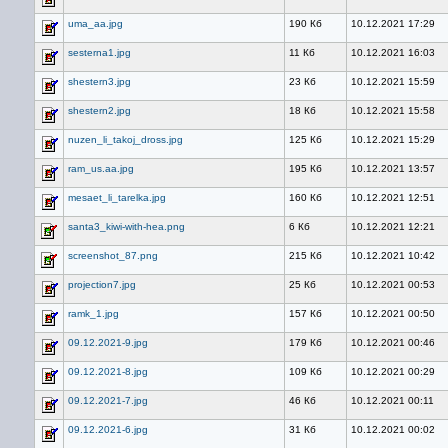
uma_aa.jpg
190 Кб
10.12.2021 17:29
sesterna1.jpg
11 Кб
10.12.2021 16:03
shestern3.jpg
23 Кб
10.12.2021 15:59
shestern2.jpg
18 Кб
10.12.2021 15:58
nuzen_li_takoj_dross.jpg
125 Кб
10.12.2021 15:29
ram_us.aa.jpg
195 Кб
10.12.2021 13:57
mesaet_li_tarelka.jpg
160 Кб
10.12.2021 12:51
santa3_kiwi-with-hea.png
6 Кб
10.12.2021 12:21
screenshot_87.png
215 Кб
10.12.2021 10:42
projection7.jpg
25 Кб
10.12.2021 00:53
ramk_1.jpg
157 Кб
10.12.2021 00:50
09.12.2021-9.jpg
179 Кб
10.12.2021 00:46
09.12.2021-8.jpg
109 Кб
10.12.2021 00:29
09.12.2021-7.jpg
46 Кб
10.12.2021 00:11
09.12.2021-6.jpg
31 Кб
10.12.2021 00:02