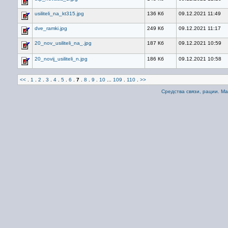
usiliteli_na_kt315.jpg
136 Кб
09.12.2021 11:49
dve_ramki.jpg
249 Кб
09.12.2021 11:17
20_nov_usiliteli_na_.jpg
187 Кб
09.12.2021 10:59
20_novij_usiliteli_n.jpg
186 Кб
09.12.2021 10:58
<<
.
1
.
2
.
3
.
4
.
5
.
6
.
7
.
8
.
9
.
10
...
109
.
110
.
>>
Средства связи, рации. М