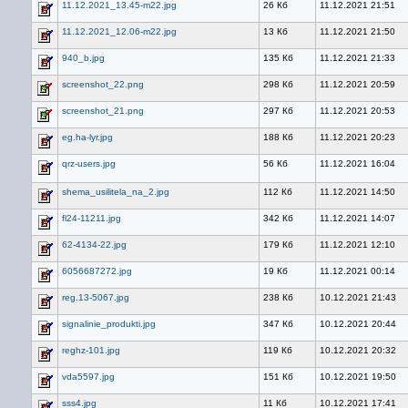
11.12.2021_13.45-m22.jpg
26 Кб
11.12.2021 21:51
11.12.2021_12.06-m22.jpg
13 Кб
11.12.2021 21:50
940_b.jpg
135 Кб
11.12.2021 21:33
screenshot_22.png
298 Кб
11.12.2021 20:59
screenshot_21.png
297 Кб
11.12.2021 20:53
eg.ha-lyr.jpg
188 Кб
11.12.2021 20:23
qrz-users.jpg
56 Кб
11.12.2021 16:04
shema_usilitela_na_2.jpg
112 Кб
11.12.2021 14:50
fl24-11211.jpg
342 Кб
11.12.2021 14:07
62-4134-22.jpg
179 Кб
11.12.2021 12:10
6056687272.jpg
19 Кб
11.12.2021 00:14
reg.13-5067.jpg
238 Кб
10.12.2021 21:43
signalinie_produkti.jpg
347 Кб
10.12.2021 20:44
reghz-101.jpg
119 Кб
10.12.2021 20:32
vda5597.jpg
151 Кб
10.12.2021 19:50
sss4.jpg
11 Кб
10.12.2021 17:41