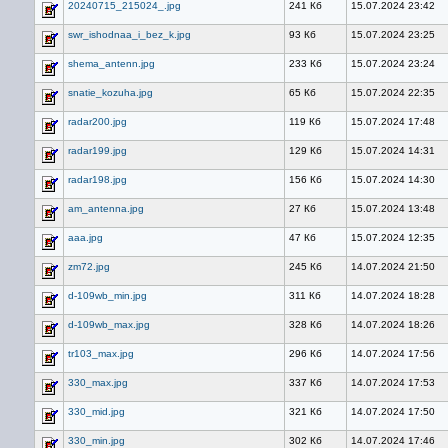
20240715_215024_.jpg
241 Кб
15.07.2024 23:42
swr_ishodnaa_i_bez_k.jpg
93 Кб
15.07.2024 23:25
shema_antenn.jpg
233 Кб
15.07.2024 23:24
snatie_kozuha.jpg
65 Кб
15.07.2024 22:35
radar200.jpg
119 Кб
15.07.2024 17:48
radar199.jpg
129 Кб
15.07.2024 14:31
radar198.jpg
156 Кб
15.07.2024 14:30
am_antenna.jpg
27 Кб
15.07.2024 13:48
aaa.jpg
47 Кб
15.07.2024 12:35
zm72.jpg
245 Кб
14.07.2024 21:50
d-109wb_min.jpg
311 Кб
14.07.2024 18:28
d-109wb_max.jpg
328 Кб
14.07.2024 18:26
tr103_max.jpg
296 Кб
14.07.2024 17:56
330_max.jpg
337 Кб
14.07.2024 17:53
330_mid.jpg
321 Кб
14.07.2024 17:50
330_min.jpg
302 Кб
14.07.2024 17:46