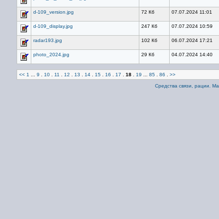
d-109_version.jpg
72 Кб
07.07.2024 11:01
d-109_display.jpg
247 Кб
07.07.2024 10:59
radar193.jpg
102 Кб
06.07.2024 17:21
photo_2024.jpg
29 Кб
04.07.2024 14:40
<<
1
...
9
.
10
.
11
.
12
.
13
.
14
.
15
.
16
.
17
.
18
.
19
...
85
.
86
.
>>
Средства связи, рации. М