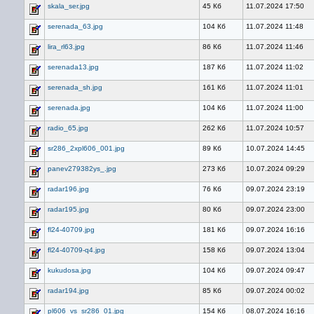
skala_ser.jpg
45 Кб
11.07.2024 17:50
serenada_63.jpg
104 Кб
11.07.2024 11:48
lira_rl63.jpg
86 Кб
11.07.2024 11:46
serenada13.jpg
187 Кб
11.07.2024 11:02
serenada_sh.jpg
161 Кб
11.07.2024 11:01
serenada.jpg
104 Кб
11.07.2024 11:00
radio_65.jpg
262 Кб
11.07.2024 10:57
sr286_2xpl606_001.jpg
89 Кб
10.07.2024 14:45
panev279382ys_.jpg
273 Кб
10.07.2024 09:29
radar196.jpg
76 Кб
09.07.2024 23:19
radar195.jpg
80 Кб
09.07.2024 23:00
fl24-40709.jpg
181 Кб
09.07.2024 16:16
fl24-40709-q4.jpg
158 Кб
09.07.2024 13:04
kukudosa.jpg
104 Кб
09.07.2024 09:47
radar194.jpg
85 Кб
09.07.2024 00:02
pl606_vs_sr286_01.jpg
154 Кб
08.07.2024 16:16