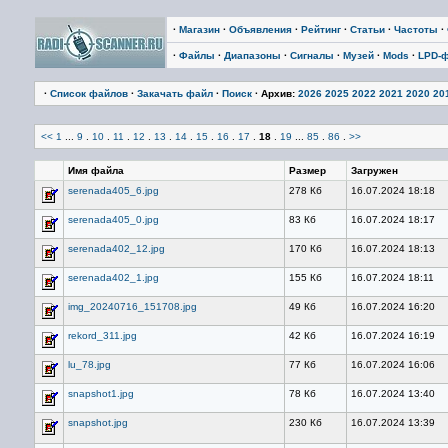
·
Магазин
·
Объявления
·
Рейтинг
·
Статьи
·
Частоты
·
·
Файлы
·
Диапазоны
·
Сигналы
·
Музей
·
Mods
·
LPD-
·
Список файлов
·
Закачать файл
·
Поиск
· Архив:
2026
2025
2022
2021
2020
20
<<
1
...
9
.
10
.
11
.
12
.
13
.
14
.
15
.
16
.
17
.
18
.
19
...
85
.
86
.
>>
Имя файла
Размер
Загружен
serenada405_6.jpg
278 Кб
16.07.2024 18:18
serenada405_0.jpg
83 Кб
16.07.2024 18:17
serenada402_12.jpg
170 Кб
16.07.2024 18:13
serenada402_1.jpg
155 Кб
16.07.2024 18:11
img_20240716_151708.jpg
49 Кб
16.07.2024 16:20
rekord_311.jpg
42 Кб
16.07.2024 16:19
lu_78.jpg
77 Кб
16.07.2024 16:06
snapshot1.jpg
78 Кб
16.07.2024 13:40
snapshot.jpg
230 Кб
16.07.2024 13:39