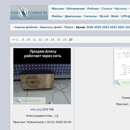
·
Магазин
·
Объявления
·
Рейтинг
·
Статьи
·
Частоты
·
·
Файлы
·
Диапазоны
·
Сигналы
·
Музей
·
Mods
·
LPD-
·
Список файлов
·
Закачать файл
·
Поиск
· Архив:
2026
2025
2023
2022
2021
20
<<
1
...
9
.
10
.
11
.
12
.
13
.
14
.
15
.
16
.
17
.
Схема
Прислал: 
alisa.jpg
[102 Кб]
Алиса-радиоточка...) ))
Прислал: Kolomchanin | 10.01.2026 00:40