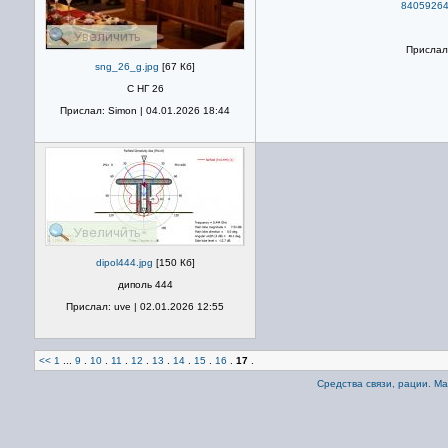
84059264
Прислал:
sng_26_g.jpg
[67 Кб]
С НГ 26
Прислал: Simon | 04.01.2026 18:44
dipol444.jpg
[150 Кб]
диполь 444
Прислал: uve | 02.01.2026 12:55
<<
1
...
9
.
10
.
11
.
12
.
13
.
14
.
15
.
16
.
17
.
Средства связи, рации. М