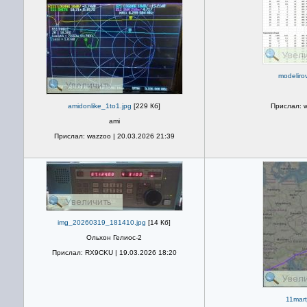
modelirov
amidonlike_1to1.jpg
[229 Кб]
Прислал: w
ami
Прислал: wazzoo | 20.03.2026 21:39
img_20260319_181410.jpg
[14 Кб]
Ольхон Гелиос-2
Прислал: RX9CKU | 19.03.2026 18:20
11mart