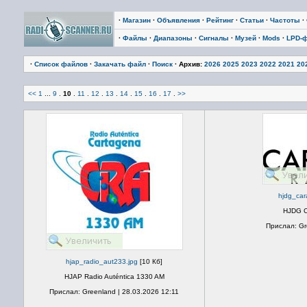
·
Магазин
·
Объявления
·
Рейтинг
·
Статьи
·
Частоты
·
·
Файлы
·
Диапазоны
·
Сигналы
·
Музей
·
Mods
·
LPD-
·
Список файлов
·
Закачать файл
·
Поиск
· Архив:
2026
2025
2023
2022
2021
20
<<
1
...
9
.
10
.
11
.
12
.
13
.
14
.
15
.
16
.
17
.
>>
hjdg_car
HJDG C
Прислал: Gr
hjap_radio_aut233.jpg
[10 Кб]
HJAP Radio Auténtica 1330 AM
Прислал: Greenland | 28.03.2026 12:11