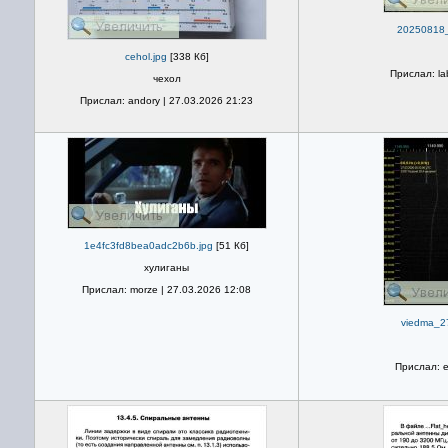
20250818_
cehol.jpg
[338 Кб]
Прислал: la
чехол
Прислал: andory | 27.03.2026 21:23
1e4fc3fd8bea0adc2b6b.jpg
[51 Кб]
хулиганы
Прислал: morze | 27.03.2026 12:08
viedma_2
Прислал: e