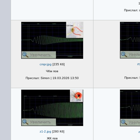
Прислал: s
zt
cmpr.jpg
[235 Кб]
ЧКм пов
Прислал: 
Прислал: Simon | 19.03.2026 13:50
z1-2.jpg
[280 Кб]
z
ЖК пов