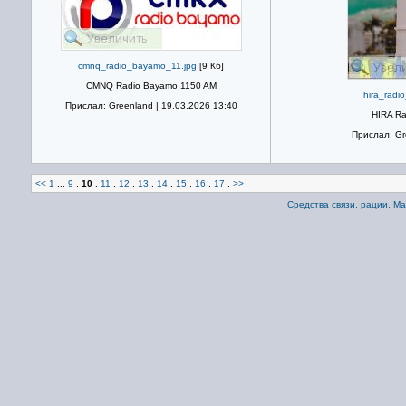
cmnq_radio_bayamo_11.jpg
[9 Кб]
CMNQ Radio Bayamo 1150 AM
hira_radi
Прислал: Greenland | 19.03.2026 13:40
HIRA Ra
Прислал: Gr
<<
1
...
9
.
10
.
11
.
12
.
13
.
14
.
15
.
16
.
17
.
>>
Средства связи, рации. М