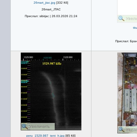
26mart_jtac.jpg
[332 Кб]
26mart_JTAC
Прислал: sibirjac | 26.03.2026 21:24
tit
Прислал: Бран
peru_1529.987_tent_h.jpg
[85 Кб]