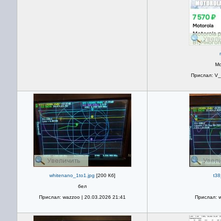
Мо
Прислал: V_S
whitenano_1to1.jpg
[200 Кб]
t38
бел
Прислал: wazzoo | 20.03.2026 21:41
Прислал: w