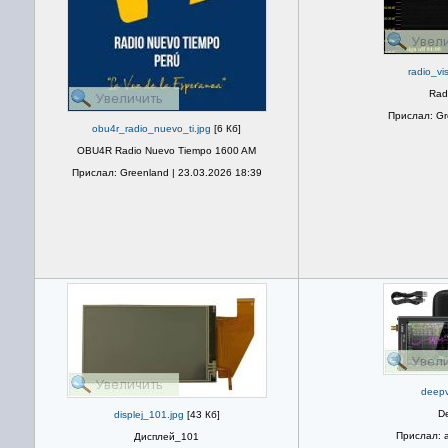
radio_vi
Rad
Прислал: Gr
obu4r_radio_nuevo_ti.jpg
[6 Кб]
OBU4R Radio Nuevo Tiempo 1600 AM
Прислал: Greenland | 23.03.2026 18:39
deepv
D
displej_101.jpg
[43 Кб]
Прислал: a
Дисплей_101