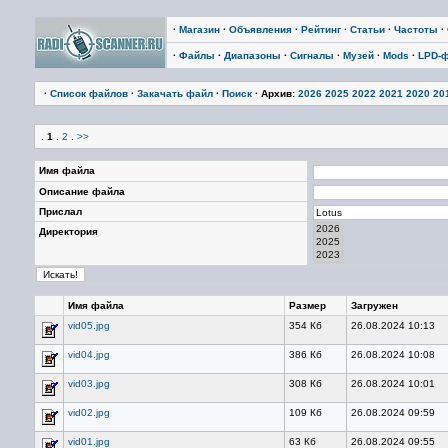
·
Магазин
·
Объявления
·
Рейтинг
·
Статьи
·
Частоты
·
·
Файлы
·
Диапазоны
·
Сигналы
·
Музей
·
Mods
·
LPD-
·
Список файлов
·
Закачать файл
·
Поиск
· Архив:
2026
2025
2022
2021
2020
20
.
1
.
2
.
>>
Имя файла
Описание файла
Прислал
Директория
Имя файла
Размер
Загружен
vid05.jpg
354 Кб
26.08.2024 10:13
vid04.jpg
386 Кб
26.08.2024 10:08
vid03.jpg
308 Кб
26.08.2024 10:01
vid02.jpg
109 Кб
26.08.2024 09:59
vid01.jpg
63 Кб
26.08.2024 09:55