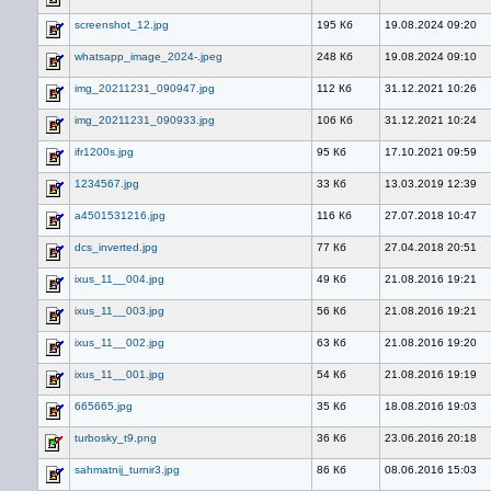
screenshot_12.jpg
195 Кб
19.08.2024 09:20
whatsapp_image_2024-.jpeg
248 Кб
19.08.2024 09:10
img_20211231_090947.jpg
112 Кб
31.12.2021 10:26
img_20211231_090933.jpg
106 Кб
31.12.2021 10:24
ifr1200s.jpg
95 Кб
17.10.2021 09:59
1234567.jpg
33 Кб
13.03.2019 12:39
a4501531216.jpg
116 Кб
27.07.2018 10:47
dcs_inverted.jpg
77 Кб
27.04.2018 20:51
ixus_11__004.jpg
49 Кб
21.08.2016 19:21
ixus_11__003.jpg
56 Кб
21.08.2016 19:21
ixus_11__002.jpg
63 Кб
21.08.2016 19:20
ixus_11__001.jpg
54 Кб
21.08.2016 19:19
665665.jpg
35 Кб
18.08.2016 19:03
turbosky_t9.png
36 Кб
23.06.2016 20:18
sahmatnij_turnir3.jpg
86 Кб
08.06.2016 15:03