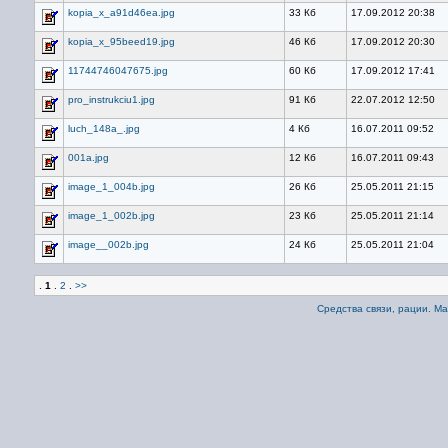
kopia_x_a91d46ea.jpg
33 Кб
17.09.2012 20:38
kopia_x_95beed19.jpg
46 Кб
17.09.2012 20:30
11744746047675.jpg
60 Кб
17.09.2012 17:41
pro_instrukciu1.jpg
91 Кб
22.07.2012 12:50
luch_148a_.jpg
4 Кб
16.07.2011 09:52
001a.jpg
12 Кб
16.07.2011 09:43
image_1_004b.jpg
26 Кб
25.05.2011 21:15
image_1_002b.jpg
23 Кб
25.05.2011 21:14
image__002b.jpg
24 Кб
25.05.2011 21:04
.
1
.
2
.
>>
Средства связи, рации. М