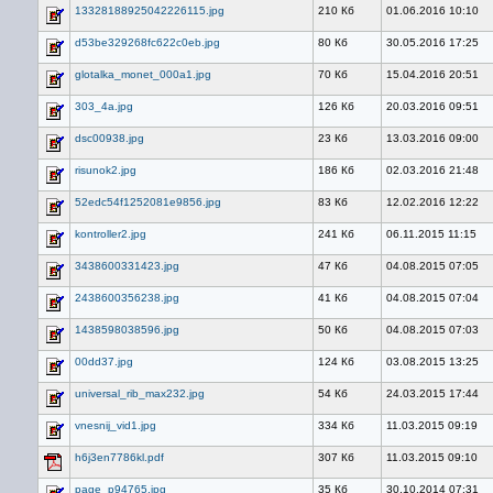
13328188925042226115.jpg
210 Кб
01.06.2016 10:10
d53be329268fc622c0eb.jpg
80 Кб
30.05.2016 17:25
glotalka_monet_000a1.jpg
70 Кб
15.04.2016 20:51
303_4a.jpg
126 Кб
20.03.2016 09:51
dsc00938.jpg
23 Кб
13.03.2016 09:00
risunok2.jpg
186 Кб
02.03.2016 21:48
52edc54f1252081e9856.jpg
83 Кб
12.02.2016 12:22
kontroller2.jpg
241 Кб
06.11.2015 11:15
3438600331423.jpg
47 Кб
04.08.2015 07:05
2438600356238.jpg
41 Кб
04.08.2015 07:04
1438598038596.jpg
50 Кб
04.08.2015 07:03
00dd37.jpg
124 Кб
03.08.2015 13:25
universal_rib_max232.jpg
54 Кб
24.03.2015 17:44
vnesnij_vid1.jpg
334 Кб
11.03.2015 09:19
h6j3en7786kl.pdf
307 Кб
11.03.2015 09:10
page_p94765.jpg
35 Кб
30.10.2014 07:31