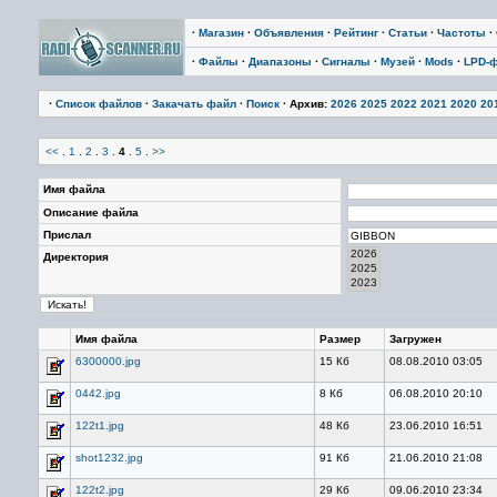
·
Магазин
·
Объявления
·
Рейтинг
·
Статьи
·
Частоты
·
·
Файлы
·
Диапазоны
·
Сигналы
·
Музей
·
Mods
·
LPD-
·
Список файлов
·
Закачать файл
·
Поиск
· Архив:
2026
2025
2022
2021
2020
20
<<
.
1
.
2
.
3
.
4
.
5
.
>>
Имя файла
Описание файла
Прислал
Директория
Имя файла
Размер
Загружен
6300000.jpg
15 Кб
08.08.2010 03:05
0442.jpg
8 Кб
06.08.2010 20:10
122t1.jpg
48 Кб
23.06.2010 16:51
shot1232.jpg
91 Кб
21.06.2010 21:08
122t2.jpg
29 Кб
09.06.2010 23:34